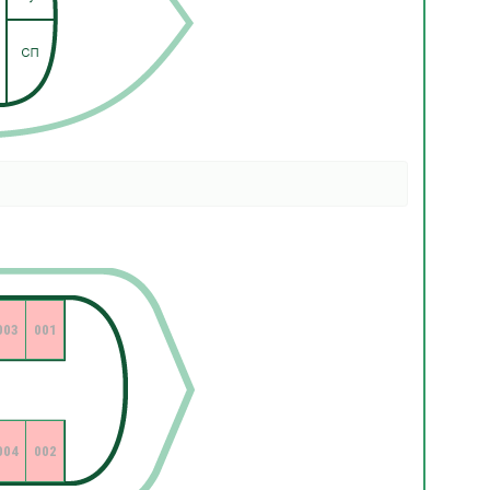
003
001
004
002