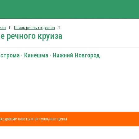
изы
Поиск речных круизов
е речного круиза
острома · Кинешма · Нижний Новгород
одходящие каюты и актуальные цены