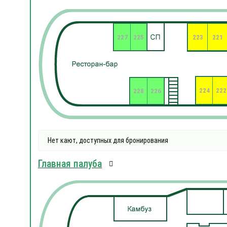
227
225
223
221
224
222
228
226
Нет кают, доступных для бронирования
Главная палуба