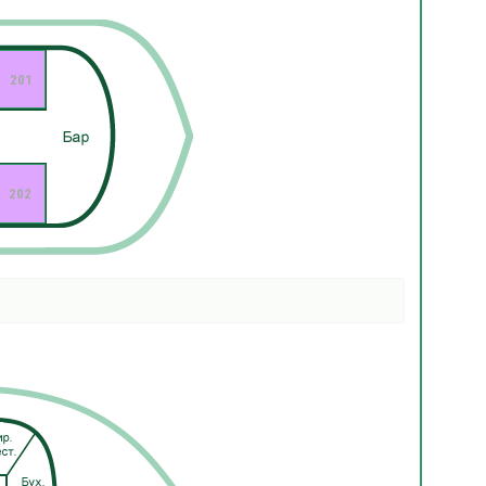
201
202