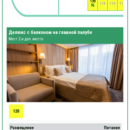
120
118
116
114
Делюкс с балконом на главной палубе
Мест 2 и доп. место
120
Размещение
Питание