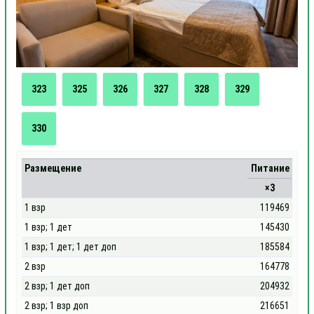
323
325
326
327
328
329
330
Размещение
Питание
×3
1 взр
119469
1 взр; 1 дет
145430
1 взр; 1 дет; 1 дет доп
185584
2 взр
164778
2 взр; 1 дет доп
204932
2 взр; 1 взр доп
216651