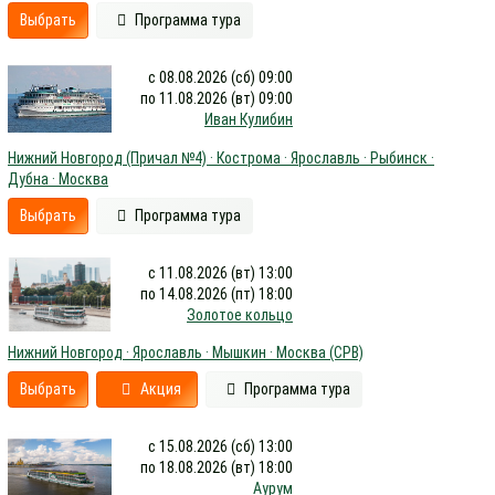
Выбрать
Программа тура
с 08.08.2026 (сб) 09:00
по 11.08.2026 (вт) 09:00
Иван Кулибин
Нижний Новгород (Причал №4) · Кострома · Ярославль · Рыбинск ·
Дубна · Москва
Выбрать
Программа тура
с 11.08.2026 (вт) 13:00
по 14.08.2026 (пт) 18:00
Золотое кольцо
Нижний Новгород · Ярославль · Мышкин · Москва (СРВ)
Выбрать
Акция
Программа тура
с 15.08.2026 (сб) 13:00
по 18.08.2026 (вт) 18:00
Аурум