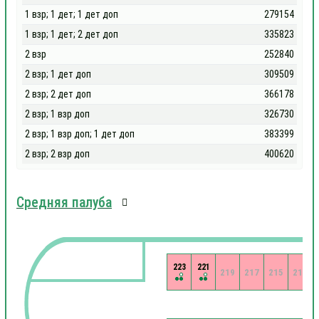
1 взр; 1 дет; 1 дет доп
279154
1 взр; 1 дет; 2 дет доп
335823
2 взр
252840
2 взр; 1 дет доп
309509
2 взр; 2 дет доп
366178
2 взр; 1 взр доп
326730
2 взр; 1 взр доп; 1 дет доп
383399
2 взр; 2 взр доп
400620
Средняя палуба
223
221
219
217
215
213