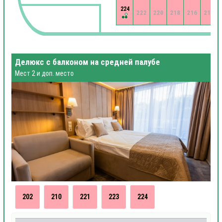
224
222
220
218
216
214
Делюкс с балконом на средней палубе
Мест 2 и доп. место
202
210
221
223
224