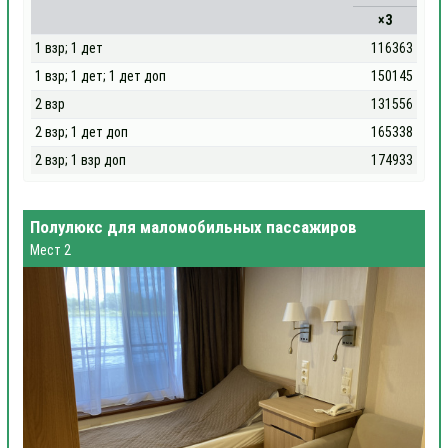
×3
1 взр; 1 дет
116363
1 взр; 1 дет; 1 дет доп
150145
2 взр
131556
2 взр; 1 дет доп
165338
2 взр; 1 взр доп
174933
Полулюкс для маломобильных пассажиров
Мест 2