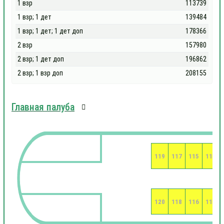
1 взр
113739
1 взр; 1 дет
139484
1 взр; 1 дет; 1 дет доп
178366
2 взр
157980
2 взр; 1 дет доп
196862
2 взр; 1 взр доп
208155
Главная палуба
119
117
115
113
120
118
116
114