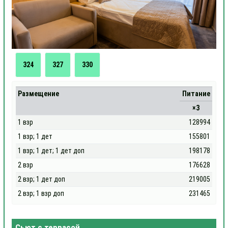
324
327
330
Размещение
Питание
×3
1 взр
128994
1 взр; 1 дет
155801
1 взр; 1 дет; 1 дет доп
198178
2 взр
176628
2 взр; 1 дет доп
219005
2 взр; 1 взр доп
231465
Сьют с террасой