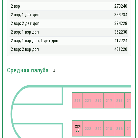
2 взр
273240
2 взр; 1 дет доп
333734
2 взр; 2 дет доп
394228
2 взр; 1 взр доп
352230
2 взр; 1 взр доп; 1 дет доп
412724
2 взр; 2 взр доп
431220
Средняя палуба
223
221
219
217
215
213
224
222
220
218
216
214