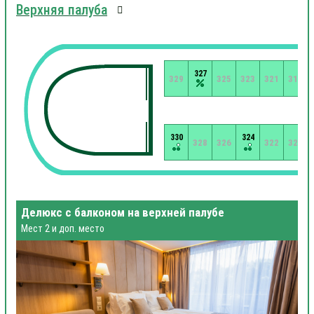
Верхняя палуба
327
329
325
323
321
319
330
324
328
326
322
320
Делюкс с балконом на верхней палубе
Мест 2 и доп. место