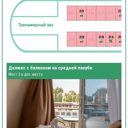
221
213
223
219
217
215
222
218
216
214
224
220
Делюкс с балконом на средней палубе
Мест 2 и доп. место