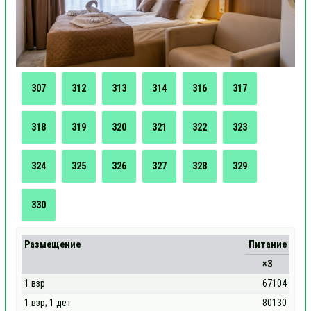
307
312
313
314
316
317
318
319
320
321
322
323
324
325
326
327
328
329
330
Размещение
Питание
×3
1 взр
67104
1 взр; 1 дет
80130