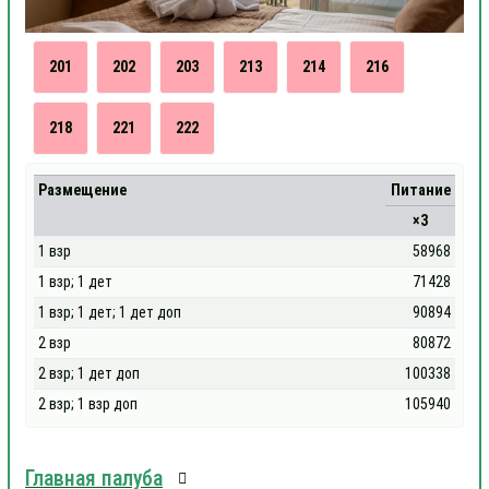
201
202
203
213
214
216
218
221
222
Размещение
Питание
×3
1 взр
58968
1 взр; 1 дет
71428
1 взр; 1 дет; 1 дет доп
90894
2 взр
80872
2 взр; 1 дет доп
100338
2 взр; 1 взр доп
105940
Главная палуба