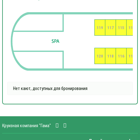
119
117
115
113
120
118
116
114
Нет кают, доступных для бронирования
Круизная компания "Гама"