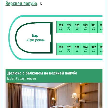
Верхняя палуба
329
327
325
323
321
319
330
328
326
324
322
320
Делюкс с балконом на верхней палубе
Мест 2 и доп. место