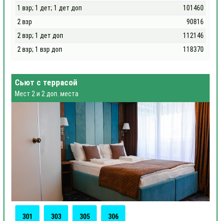
1 взр; 1 дет; 1 дет доп
101460
2 взр
90816
2 взр; 1 дет доп
112146
2 взр; 1 взр доп
118370
Сьют с террасой
Мест 2 и 2 доп. места
301
303
305
306