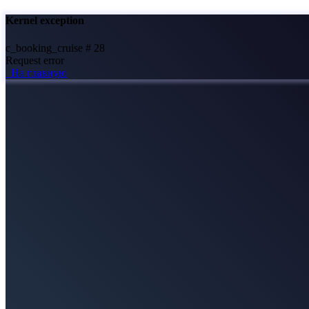
Kernel exception
c_booking_cruise # 28
Request error
На главную