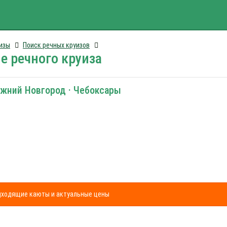
изы
Поиск речных круизов
е речного круиза
ижний Новгород · Чебоксары
одходящие каюты и актуальные цены