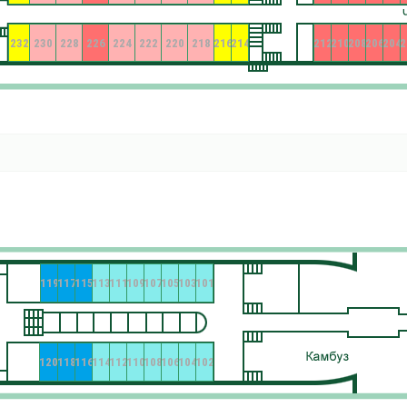
232
230
228
226
224
222
220
218
216
214
212
210
208
206
204
2
119
117
115
113
111
109
107
105
103
101
120
118
116
114
112
110
108
106
104
102