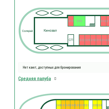
317
315
313
3
322
320
318
316
314
Нет кают, доступных для бронирования
Средняя палуба
249
247
245
243
241
239
237
235
233