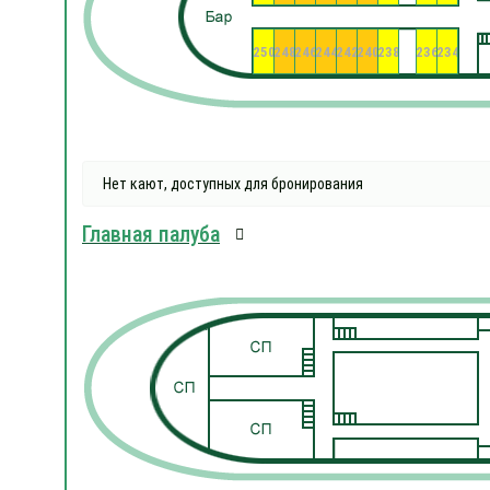
250
248
246
244
242
240
238
236
234
Нет кают, доступных для бронирования
Главная палуба