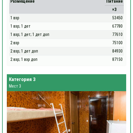
Размещение
Питание
×3
1 взр
53450
1 взр; 1 дет
67780
1 взр; 1 дет; 1 дет доп
77610
2 взр
75100
2 взр; 1 дет доп
84930
2 взр; 1 взр доп
87150
Категория 3
Мест 3