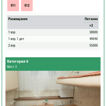
011
012
Размещение
Питание
×3
1 взр
38000
1 взр; 1 дет
49690
2 взр
55000
Категория 6
Мест 3