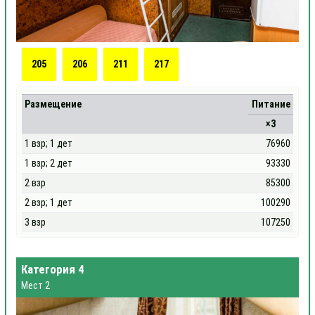
205
206
211
217
Размещение
Питание
×3
1 взр; 1 дет
76960
1 взр; 2 дет
93330
2 взр
85300
2 взр; 1 дет
100290
3 взр
107250
Категория 4
Мест 2