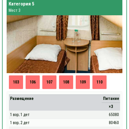
Категория 5
Мест 3
103
106
107
108
109
110
Размещение
Питание
×3
1 взр; 1 дет
65080
1 взр; 2 дет
80460