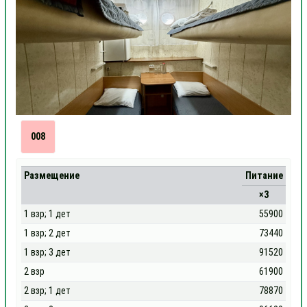
008
Размещение
Питание
×3
1 взр; 1 дет
55900
1 взр; 2 дет
73440
1 взр; 3 дет
91520
2 взр
61900
2 взр; 1 дет
78870