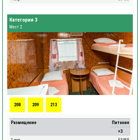
Категория 3
Мест 2
208
209
213
Размещение
Питание
×3