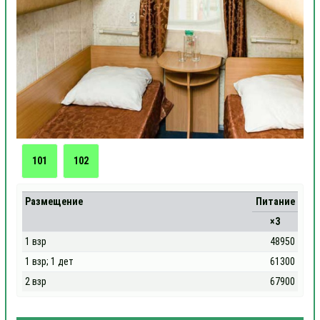
101
102
Размещение
Питание
×3
1 взр
48950
1 взр; 1 дет
61300
2 взр
67900