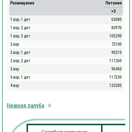
Размещение
Питание
×3
1 взр; 1 дет
65080
1 взр; 2 дет
83970
1 взр; 3 дет
105290
2 взр
72100
2 взр; 1 дет
90210
2 взр; 2 дет
111260
3 взр
96450
3 взр; 1 дет
117230
4 взр
123200
Нижняя палуба