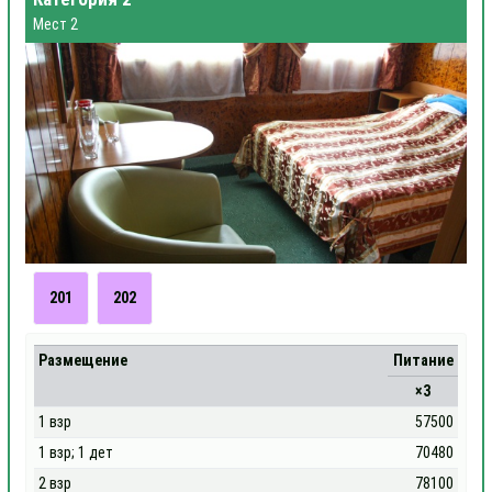
Мест 2
201
202
Размещение
Питание
×3
1 взр
57500
1 взр; 1 дет
70480
2 взр
78100