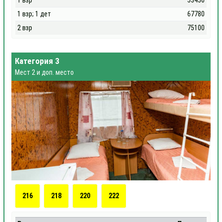
1 взр
53450
1 взр; 1 дет
67780
2 взр
75100
Категория 3
Мест 2 и доп. место
216
218
220
222