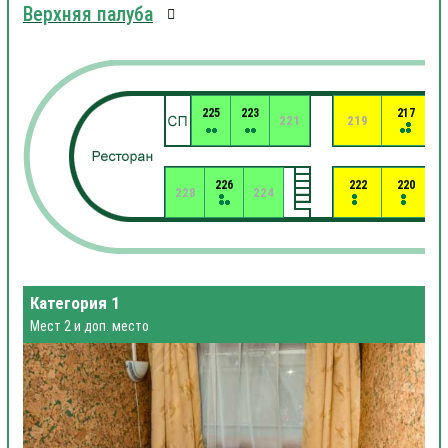
Верхняя палуба
225
223
217
221
219
226
222
220
228
224
Категория 1
Мест 2 и доп. место