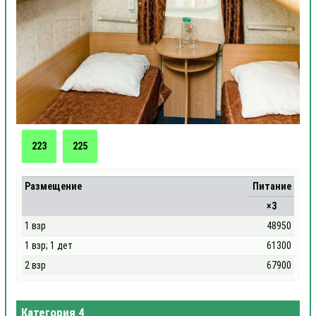
223
225
Размещение
Питание
×3
1 взр
48950
1 взр; 1 дет
61300
2 взр
67900
Категория 4