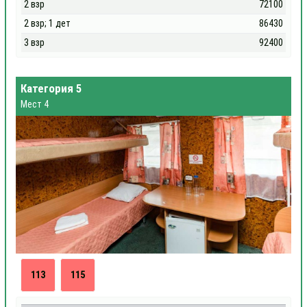
2 взр
72100
2 взр; 1 дет
86430
3 взр
92400
Категория 5
Мест 4
113
115