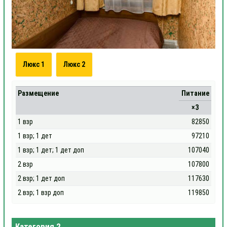
Люкс 1
Люкс 2
Размещение
Питание
×3
1 взр
82850
1 взр; 1 дет
97210
1 взр; 1 дет; 1 дет доп
107040
2 взр
107800
2 взр; 1 дет доп
117630
2 взр; 1 взр доп
119850
Категория 2