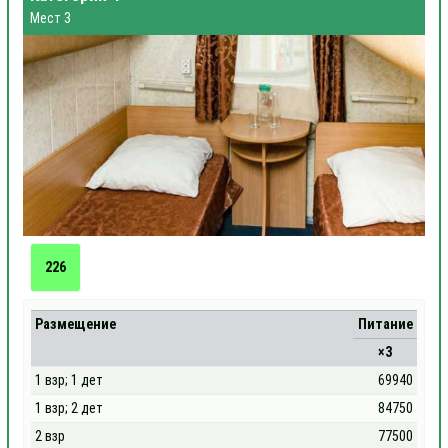
Мест 3
226
Размещение
Питание
×3
1 взр; 1 дет
69940
1 взр; 2 дет
84750
2 взр
77500