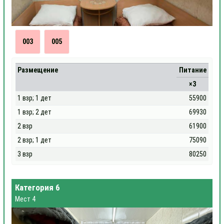
003
005
Размещение
Питание
×3
1 взр; 1 дет
55900
1 взр; 2 дет
69930
2 взр
61900
2 взр; 1 дет
75090
3 взр
80250
Категория 6
Мест 4