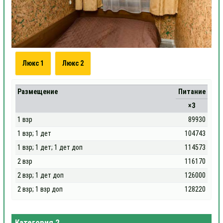
Люкс 1
Люкс 2
Размещение
Питание
×3
1 взр
89930
1 взр; 1 дет
104743
1 взр; 1 дет; 1 дет доп
114573
2 взр
116170
2 взр; 1 дет доп
126000
2 взр; 1 взр доп
128220
Категория 2