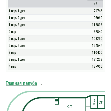
×3
1 взр; 1 дет
74746
1 взр; 2 дет
96060
1 взр; 3 дет
117836
2 взр
82840
2 взр; 1 дет
103230
2 взр; 2 дет
124544
3 взр
110400
3 взр; 1 дет
131252
4 взр
137960
Главная палуба