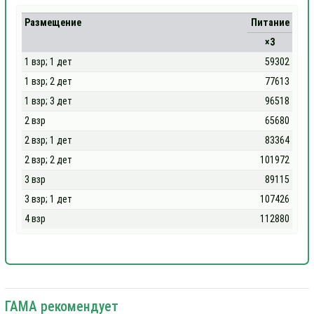
Размещение
Питание
×3
1 взр; 1 дет
59302
1 взр; 2 дет
77613
1 взр; 3 дет
96518
2 взр
65680
2 взр; 1 дет
83364
2 взр; 2 дет
101972
3 взр
89115
3 взр; 1 дет
107426
4 взр
112880
ГАМА рекомендует