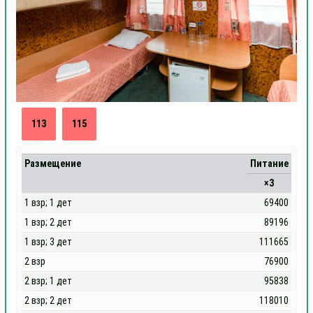
113
115
Размещение
Питание
×3
1 взр; 1 дет
69400
1 взр; 2 дет
89196
1 взр; 3 дет
111665
2 взр
76900
2 взр; 1 дет
95838
2 взр; 2 дет
118010