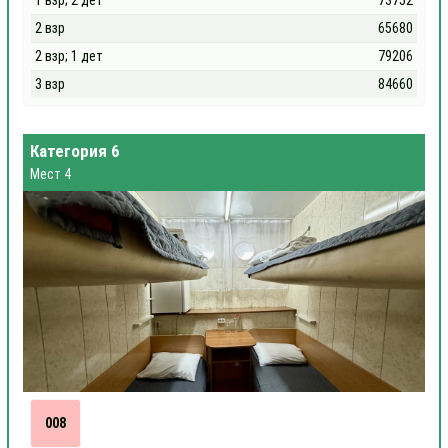
1 взр; 2 дет
73752
2 взр
65680
2 взр; 1 дет
79206
3 взр
84660
Категория 6
Мест 4
008