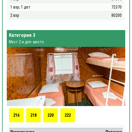
1 взр; 1 дет
72370
2 взр
80200
Категория 3
Мест 2 и доп. место
216
218
220
222