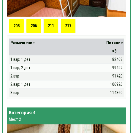
205
206
211
217
Размещение
Питание
×3
1 взр; 1 дет
82468
1 взр; 2 дет
99492
2 взр
91420
2 взр; 1 дет
106926
3 взр
114360
Категория 4
Мест 2