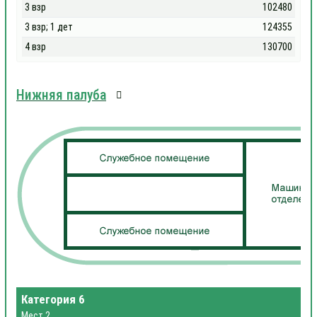
3 взр
102480
3 взр; 1 дет
124355
4 взр
130700
Нижняя палуба
Категория 6
Мест 2