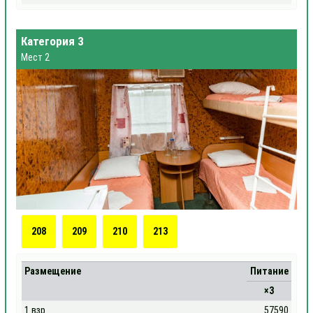
Категория 3
Мест 2
208
209
210
213
Размещение
Питание
×3
1 взр
57590