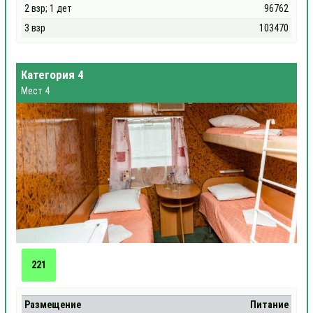
2 взр; 1 дет
96762
3 взр
103470
Категория 4
Мест 4
221
Размещение
Питание