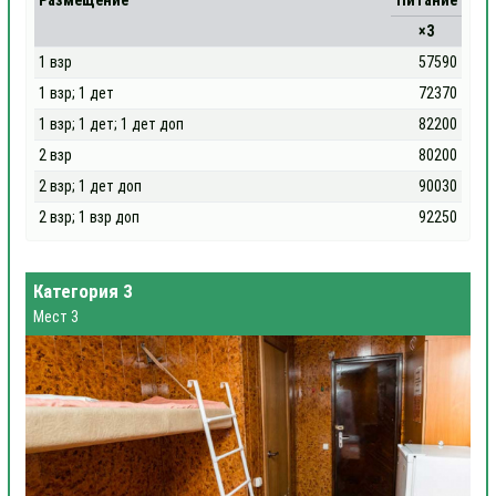
Размещение
Питание
×3
1 взр
57590
1 взр; 1 дет
72370
1 взр; 1 дет; 1 дет доп
82200
2 взр
80200
2 взр; 1 дет доп
90030
2 взр; 1 взр доп
92250
Категория 3
Мест 3