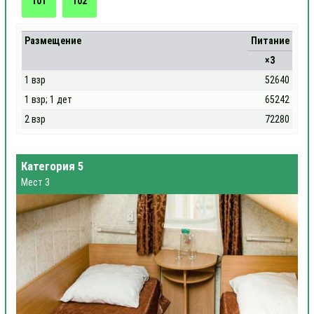
101
102
Размещение
Питание
×3
1 взр
52640
1 взр; 1 дет
65242
2 взр
72280
Категория 5
Мест 3