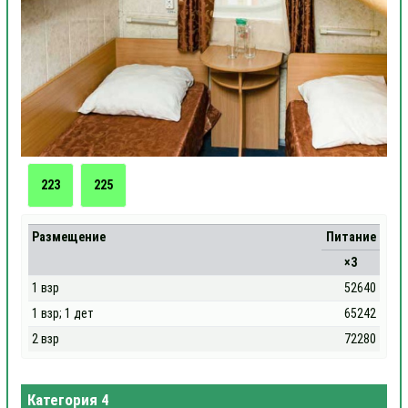
223
225
Размещение
Питание
×3
1 взр
52640
1 взр; 1 дет
65242
2 взр
72280
Категория 4