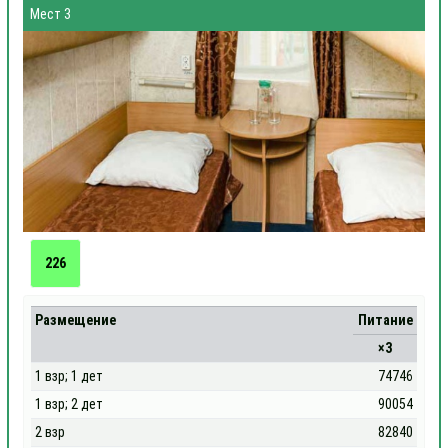
Мест 3
226
Размещение
Питание
×3
1 взр; 1 дет
74746
1 взр; 2 дет
90054
2 взр
82840