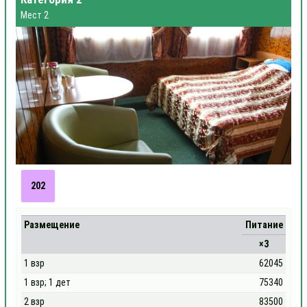
Мест 2
202
Размещение
Питание
×3
1 взр
62045
1 взр; 1 дет
75340
2 взр
83500