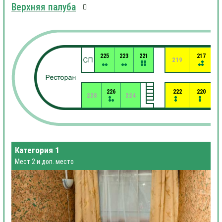
Верхняя палуба
225
223
221
217
219
226
222
220
228
224
Категория 1
Мест 2 и доп. место