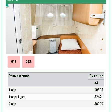
011
012
Размещение
Питание
×3
1 взр
40595
1 взр; 1 дет
52471
2 взр
58090