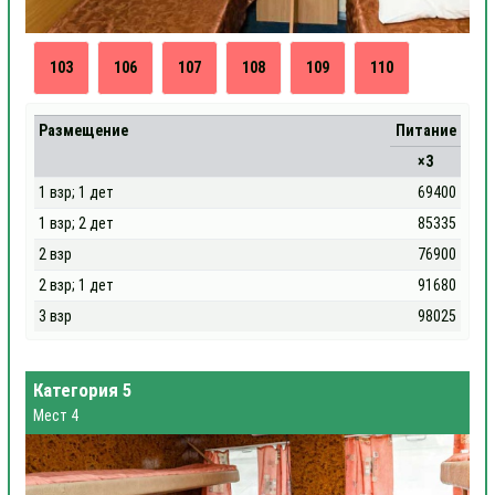
103
106
107
108
109
110
Размещение
Питание
×3
1 взр; 1 дет
69400
1 взр; 2 дет
85335
2 взр
76900
2 взр; 1 дет
91680
3 взр
98025
Категория 5
Мест 4