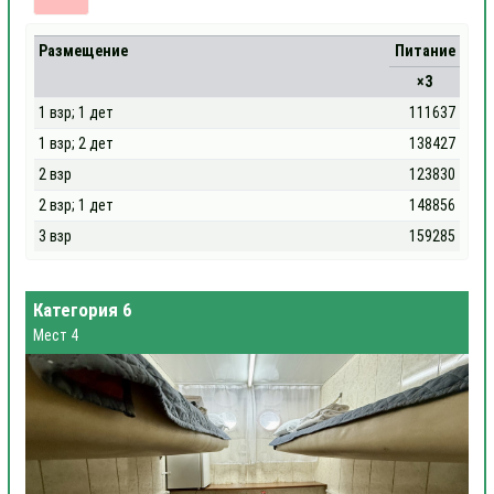
Размещение
Питание
×3
1 взр; 1 дет
111637
1 взр; 2 дет
138427
2 взр
123830
2 взр; 1 дет
148856
3 взр
159285
Категория 6
Мест 4