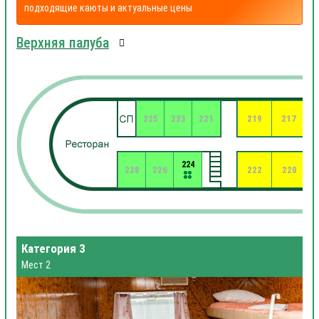
подходящие каюты и актуальные цены
Верхняя палуба
225
223
221
219
217
224
228
226
222
220
Категория 3
Мест 2