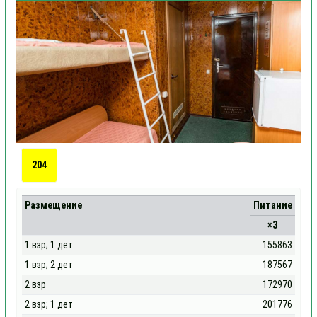
204
Размещение
Питание
×3
1 взр; 1 дет
155863
1 взр; 2 дет
187567
2 взр
172970
2 взр; 1 дет
201776