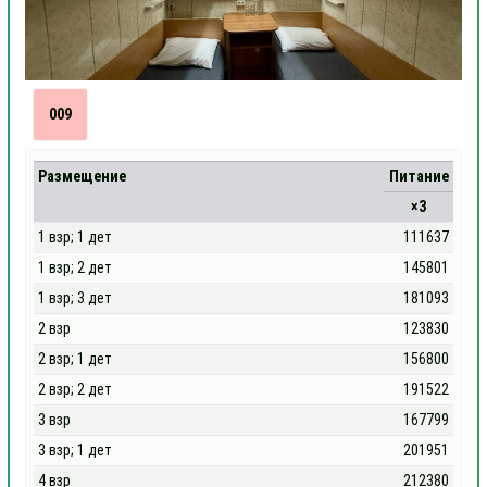
009
Размещение
Питание
×3
1 взр; 1 дет
111637
1 взр; 2 дет
145801
1 взр; 3 дет
181093
2 взр
123830
2 взр; 1 дет
156800
2 взр; 2 дет
191522
3 взр
167799
3 взр; 1 дет
201951
4 взр
212380