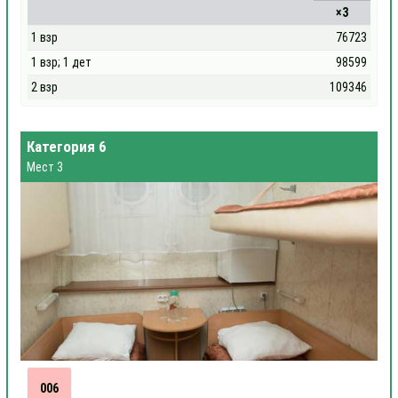
×3
1 взр
76723
1 взр; 1 дет
98599
2 взр
109346
Категория 6
Мест 3
006