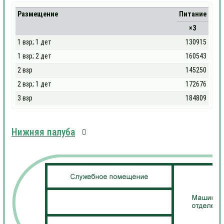
Размещение
Питание
×3
1 взр; 1 дет
130915
1 взр; 2 дет
160543
2 взр
145250
2 взр; 1 дет
172676
3 взр
184809
Нижняя палуба