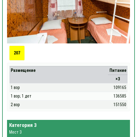
207
Размещение
Питание
×3
1 взр
109165
1 взр; 1 дет
136585
2 взр
151550
Категория 3
Мест 3