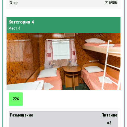
3 взр
215985
Категория 4
Мест 4
224
Размещение
Питание
×3