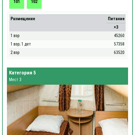
101
102
Размещение
Питание
×3
1 взр
45260
1 взр; 1 дет
57358
2 взр
63520
Категория 5
Мест 3