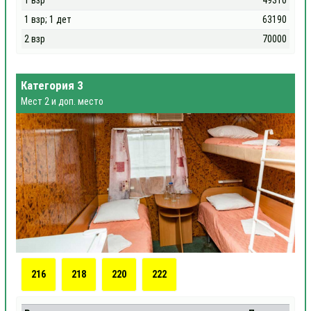
1 взр
49310
1 взр; 1 дет
63190
2 взр
70000
Категория 3
Мест 2 и доп. место
216
218
220
222