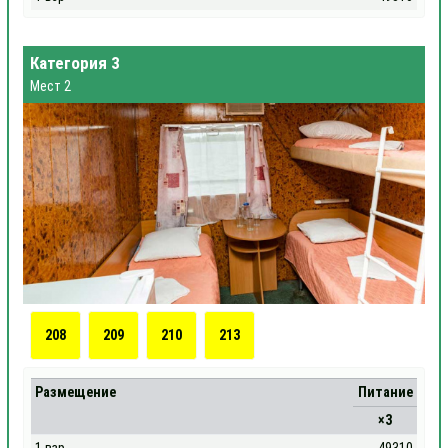
Категория 3
Мест 2
208
209
210
213
Размещение
Питание
×3