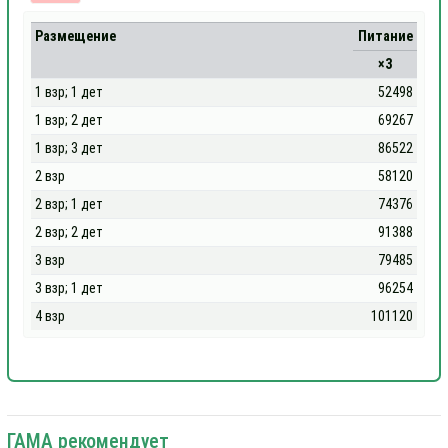
Размещение
Питание
×3
1 взр; 1 дет
52498
1 взр; 2 дет
69267
1 взр; 3 дет
86522
2 взр
58120
2 взр; 1 дет
74376
2 взр; 2 дет
91388
3 взр
79485
3 взр; 1 дет
96254
4 взр
101120
ГАМА рекомендует