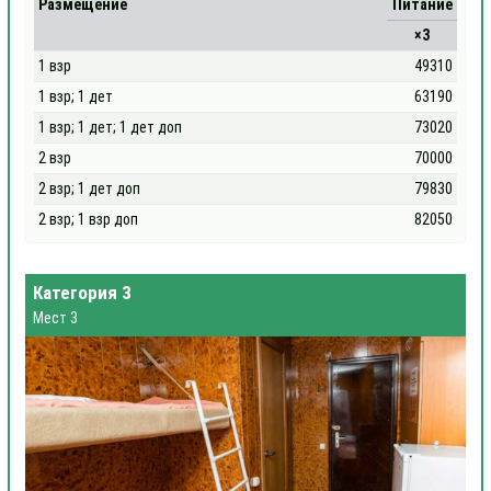
Размещение
Питание
×3
1 взр
49310
1 взр; 1 дет
63190
1 взр; 1 дет; 1 дет доп
73020
2 взр
70000
2 взр; 1 дет доп
79830
2 взр; 1 взр доп
82050
Категория 3
Мест 3