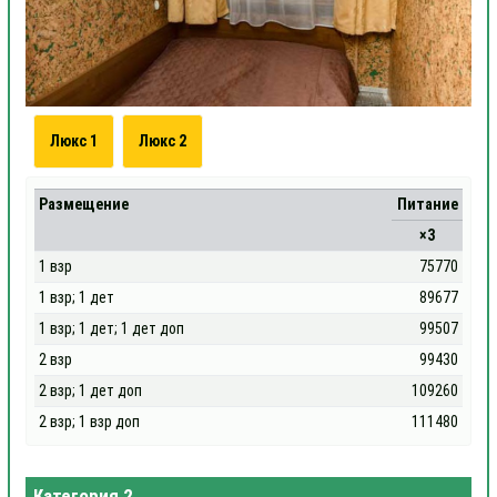
Люкс 1
Люкс 2
Размещение
Питание
×3
1 взр
75770
1 взр; 1 дет
89677
1 взр; 1 дет; 1 дет доп
99507
2 взр
99430
2 взр; 1 дет доп
109260
2 взр; 1 взр доп
111480
Категория 2