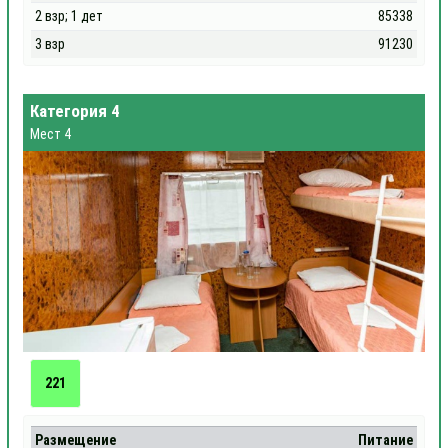
2 взр; 1 дет
85338
3 взр
91230
Категория 4
Мест 4
221
Размещение
Питание