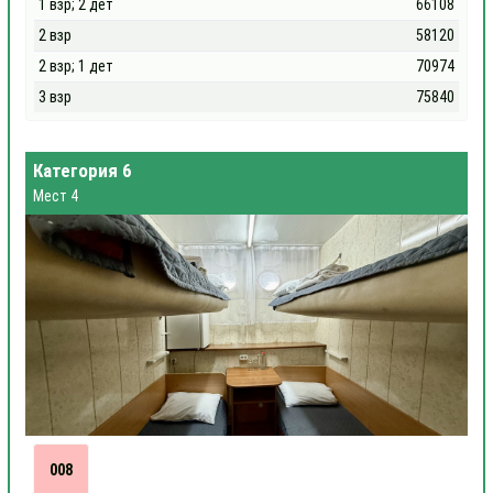
1 взр; 2 дет
66108
2 взр
58120
2 взр; 1 дет
70974
3 взр
75840
Категория 6
Мест 4
008