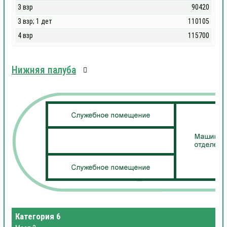
3 взр
90420
3 взр; 1 дет
110105
4 взр
115700
Нижняя палуба
Категория 6