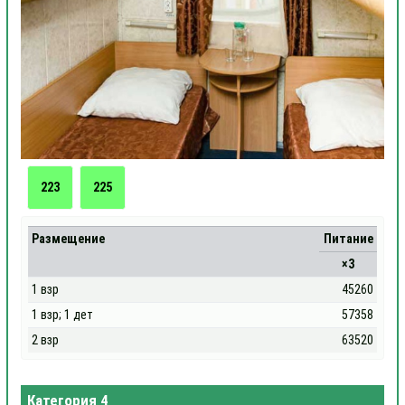
223
225
Размещение
Питание
×3
1 взр
45260
1 взр; 1 дет
57358
2 взр
63520
Категория 4