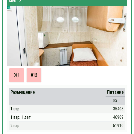
Мест 2
011
012
Размещение
Питание
×3
1 взр
35405
1 взр; 1 дет
46909
2 взр
51910