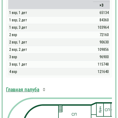
×3
1 взр; 1 дет
65134
1 взр; 2 дет
84360
1 взр; 3 дет
103964
2 взр
72160
2 взр; 1 дет
90630
2 взр; 2 дет
109856
3 взр
96900
3 взр; 1 дет
115748
4 взр
121640
Главная палуба