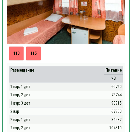
113
115
Размещение
Питание
×3
1 взр; 1 дет
60760
1 взр; 2 дет
78744
1 взр; 3 дет
98915
2 взр
67300
2 взр; 1 дет
84582
2 взр; 2 дет
104510