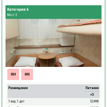
Категория 6
Мест 3
003
005
Размещение
Питание
×3
1 взр; 1 дет
52498