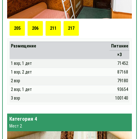
205
206
211
217
Размещение
Питание
×3
1 взр; 1 дет
71452
1 взр; 2 дет
87168
2 взр
79180
2 взр; 1 дет
93654
3 взр
100140
Категория 4
Мест 2