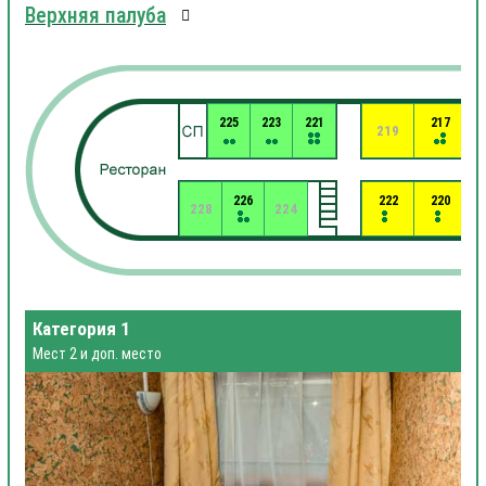
Верхняя палуба
225
223
221
217
219
226
222
220
228
224
Категория 1
Мест 2 и доп. место