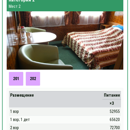
Мест 2
201
202
Размещение
Питание
×3
1 взр
52955
1 взр; 1 дет
65620
2 взр
72700