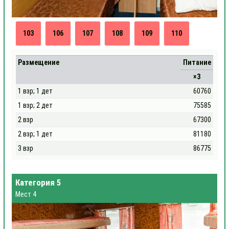
103
106
107
108
109
110
Размещение
Питание
×3
1 взр; 1 дет
60760
1 взр; 2 дет
75585
2 взр
67300
2 взр; 1 дет
81180
3 взр
86775
Категория 5
Мест 4