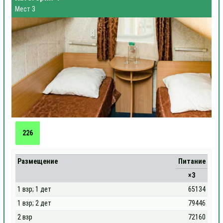
Мест 3
226
Размещение
Питание
×3
1 взр; 1 дет
65134
1 взр; 2 дет
79446
2 взр
72160