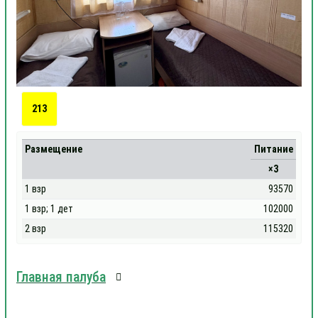
213
Размещение
Питание
×3
1 взр
93570
1 взр; 1 дет
102000
2 взр
115320
Главная палуба