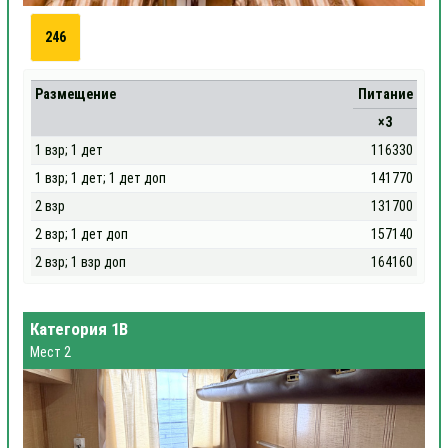
246
Размещение
Питание
×3
1 взр; 1 дет
116330
1 взр; 1 дет; 1 дет доп
141770
2 взр
131700
2 взр; 1 дет доп
157140
2 взр; 1 взр доп
164160
Категория 1В
Мест 2