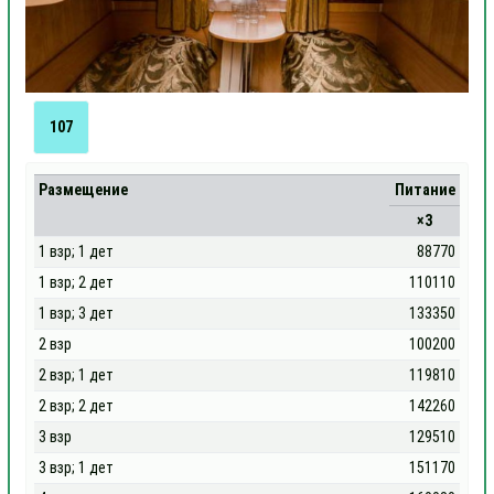
107
Размещение
Питание
×3
1 взр; 1 дет
88770
1 взр; 2 дет
110110
1 взр; 3 дет
133350
2 взр
100200
2 взр; 1 дет
119810
2 взр; 2 дет
142260
3 взр
129510
3 взр; 1 дет
151170