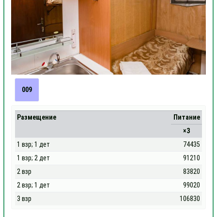
009
Размещение
Питание
×3
1 взр; 1 дет
74435
1 взр; 2 дет
91210
2 взр
83820
2 взр; 1 дет
99020
3 взр
106830