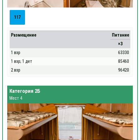
117
Размещение
Питание
×3
1 взр
63330
1 взр; 1 дет
85460
2 взр
96420
Категория 2Б
Мест 4