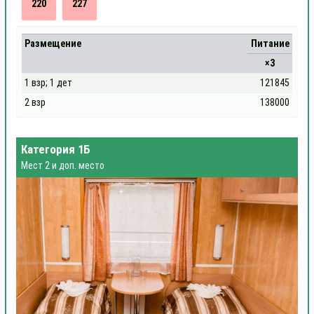
220
227
Размещение
Питание
×3
1 взр; 1 дет
121845
2 взр
138000
Категория 1Б
Мест 2 и доп. место