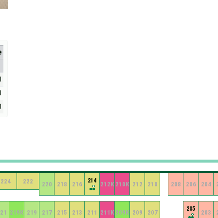
е
0
0
0
214
224
222
220
218
216
212К
210К
212
210
208
206
204
205
21
219К
219
217
215
213
211
211К
209К
209
207
203