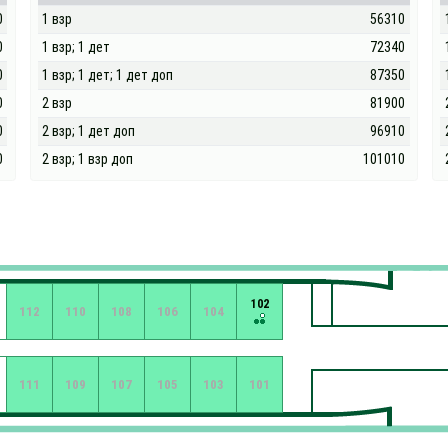
0
1 взр
56310
0
1 взр; 1 дет
72340
0
1 взр; 1 дет; 1 дет доп
87350
0
2 взр
81900
0
2 взр; 1 дет доп
96910
0
2 взр; 1 взр доп
101010
102
112
110
108
106
104
111
109
107
105
103
101