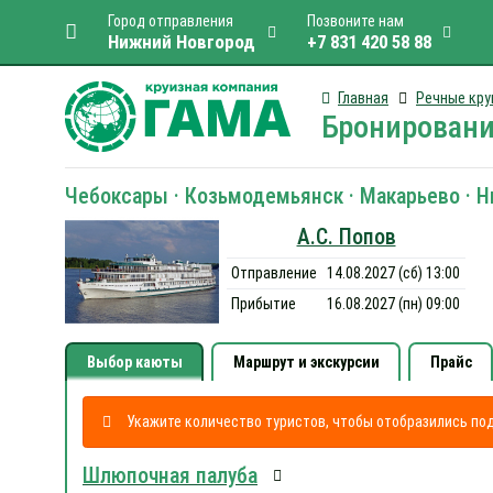
Город отправления
Позвоните нам
Нижний Новгород
+7 831 420 58 88
Главная
Речные кру
Бронировани
Чебоксары · Козьмодемьянск · Макарьево · 
А.С. Попов
Отправление
14.08.2027 (сб) 13:00
Прибытие
16.08.2027 (пн) 09:00
Выбор каюты
Маршрут и экскурсии
Прайс
Укажите количество туристов, чтобы отобразились п
Шлюпочная палуба