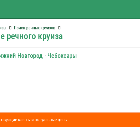
изы
Поиск речных круизов
е речного круиза
Нижний Новгород · Чебоксары
одходящие каюты и актуальные цены