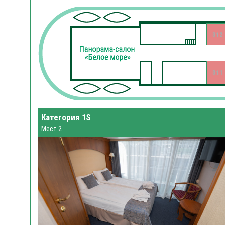
312
311
Категория 1S
Мест 2