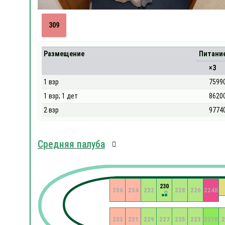
309
Размещение
Питани
×3
1 взр
7599
1 взр; 1 дет
8620
2 взр
9774
Средняя палуба
230
236
234
232
228
226
224К
233
231
229
227
225
223
221К
2