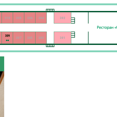
310
308
306
304
302
309
307
305
303
301