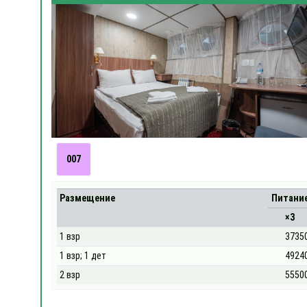
007
Размещение
Питани
×3
1 взр
3735
1 взр; 1 дет
4924
2 взр
5550