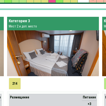
Категория 3
К
Мест 2 и доп. место
М
214
е
Размещение
Питание
×3