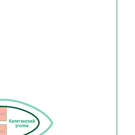
202
201