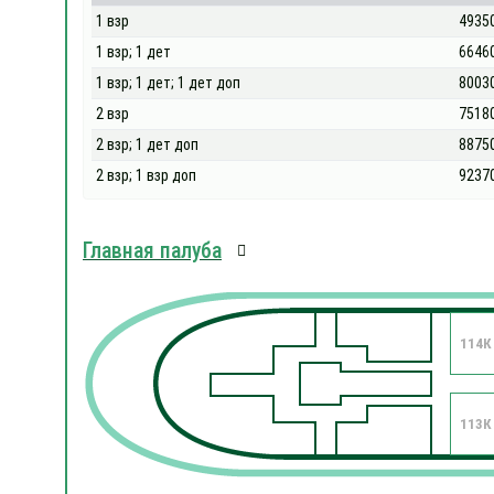
1 взр
4935
1 взр; 1 дет
6646
1 взр; 1 дет; 1 дет доп
8003
2 взр
7518
2 взр; 1 дет доп
8875
2 взр; 1 взр доп
9237
Главная палуба
114К
113К