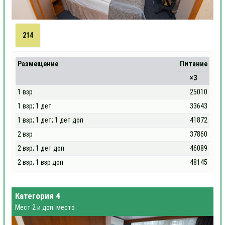
214
Размещение
Питание
×3
1 взр
25010
1 взр; 1 дет
33643
1 взр; 1 дет; 1 дет доп
41872
2 взр
37860
2 взр; 1 дет доп
46089
2 взр; 1 взр доп
48145
Категория 4
Мест 2 и доп. место