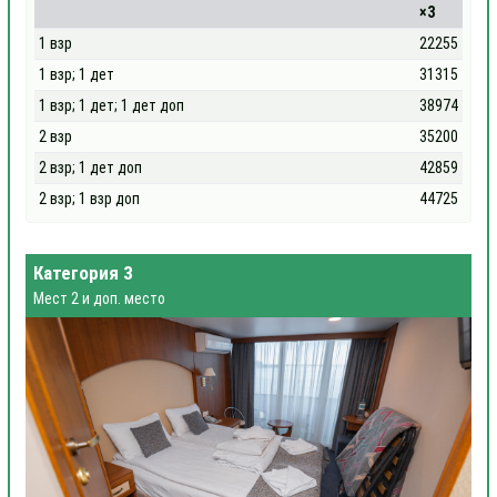
×3
1 взр
22255
1 взр; 1 дет
31315
1 взр; 1 дет; 1 дет доп
38974
2 взр
35200
2 взр; 1 дет доп
42859
2 взр; 1 взр доп
44725
Категория 3
Мест 2 и доп. место