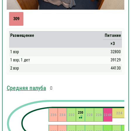
309
Размещение
Питание
×3
1 взр
32800
1 взр; 1 дет
39129
2 взр
44130
Средняя палуба
230
224
236
234
232
228
226
224К