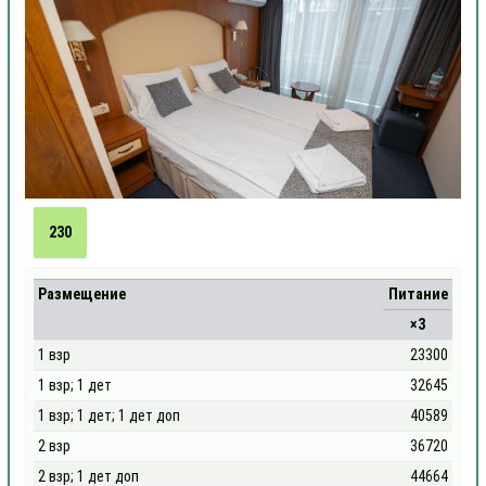
230
Размещение
Питание
×3
1 взр
23300
1 взр; 1 дет
32645
1 взр; 1 дет; 1 дет доп
40589
2 взр
36720
2 взр; 1 дет доп
44664