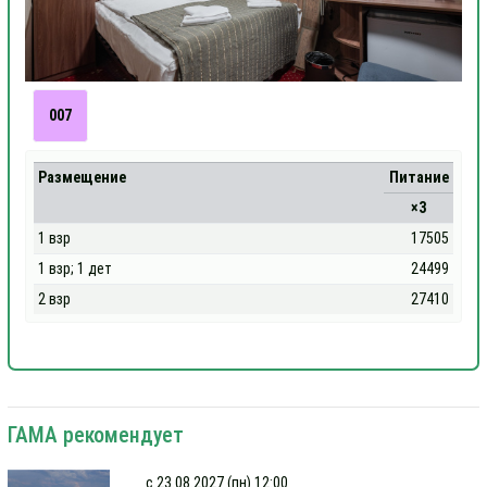
007
Размещение
Питание
×3
1 взр
17505
1 взр; 1 дет
24499
2 взр
27410
ГАМА рекомендует
с 23.08.2027 (пн) 12:00