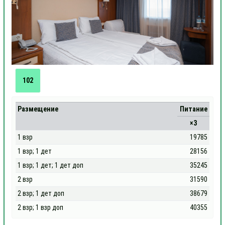
102
Размещение
Питание
×3
1 взр
19785
1 взр; 1 дет
28156
1 взр; 1 дет; 1 дет доп
35245
2 взр
31590
2 взр; 1 дет доп
38679
2 взр; 1 взр доп
40355