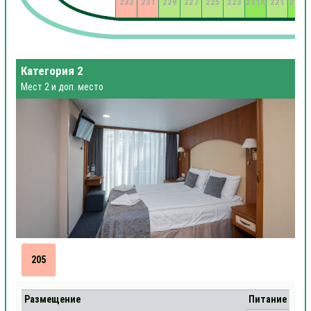
233
231
229
227
225
223
221К
221
219К
Категория 2
Мест 2 и доп. место
205
Размещение
Питание