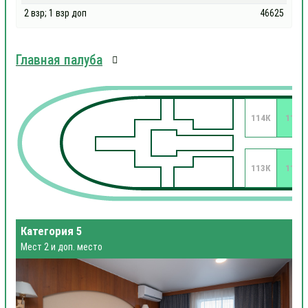
2 взр; 1 взр доп
46625
Главная палуба
114К
112
113К
111
Категория 5
Мест 2 и доп. место