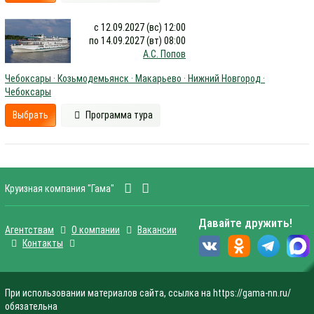
с 12.09.2027 (вс) 12:00
по 14.09.2027 (вт) 08:00
А.С. Попов
Чебоксары · Козьмодемьянск · Макарьево · Нижний Новгород ·
Чебоксары
Выбрать
Программа тура
Круизная компания "Гама"
Давайте дружить!
Агентствам
О компании
Вакансии
Контакты
При использовании материалов сайта, ссылка на https://gama-nn.ru/
обязательна