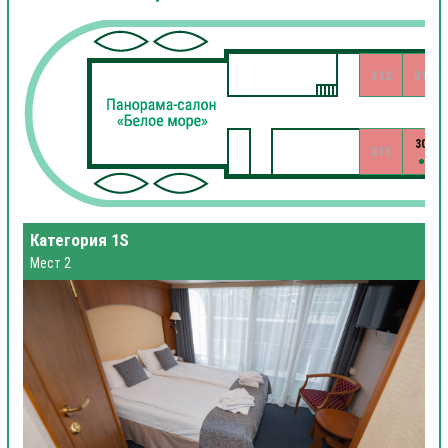
312
310
309
311
Категория 1S
Мест 2