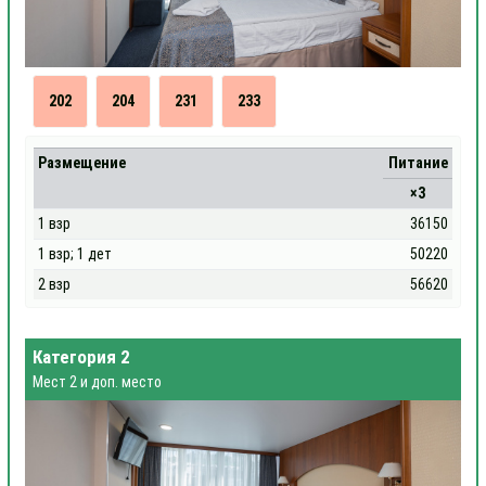
202
204
231
233
Размещение
Питание
×3
1 взр
36150
1 взр; 1 дет
50220
2 взр
56620
Категория 2
Мест 2 и доп. место