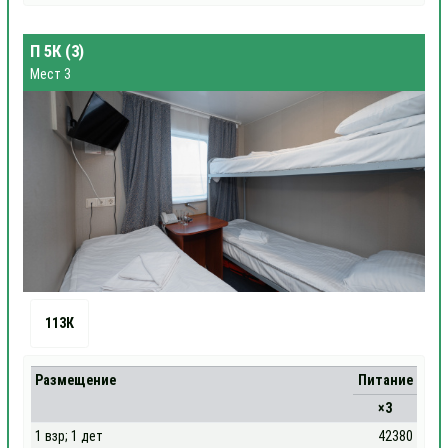
П 5К (3)
Мест 3
113К
Размещение
Питание
×3
1 взр; 1 дет
42380