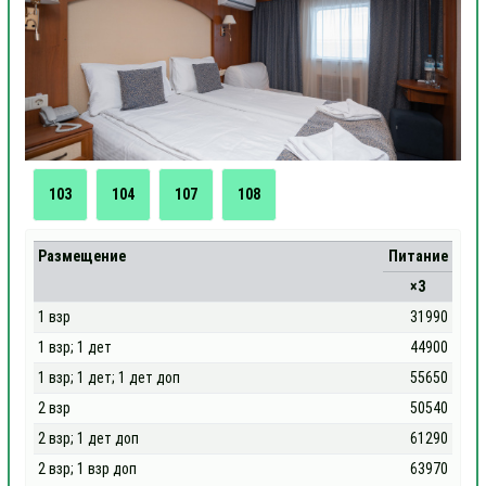
103
104
107
108
Размещение
Питание
×3
1 взр
31990
1 взр; 1 дет
44900
1 взр; 1 дет; 1 дет доп
55650
2 взр
50540
2 взр; 1 дет доп
61290
2 взр; 1 взр доп
63970