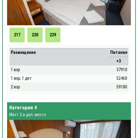
217
220
229
Размещение
Питание
×3
1 взр
37910
1 взр; 1 дет
52460
2 взр
59180
Категория 4
Мест 2 и доп. место