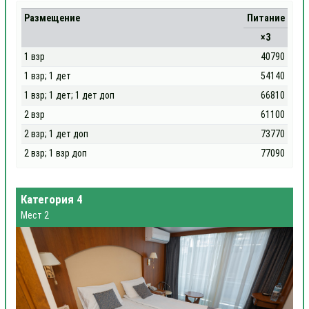
Размещение
Питание
×3
1 взр
40790
1 взр; 1 дет
54140
1 взр; 1 дет; 1 дет доп
66810
2 взр
61100
2 взр; 1 дет доп
73770
2 взр; 1 взр доп
77090
Категория 4
Мест 2