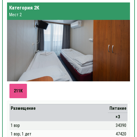
Категория 2К
Мест 2
211К
Размещение
Питание
×3
1 взр
34390
1 взр; 1 дет
47420