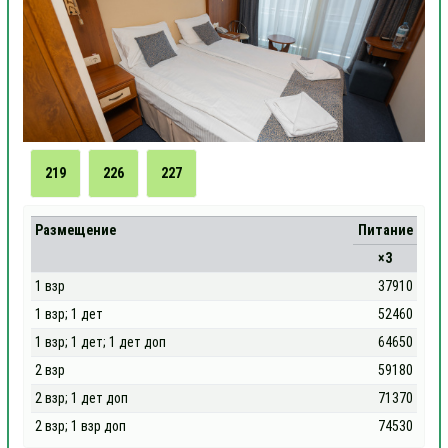
219
226
227
Размещение
Питание
×3
1 взр
37910
1 взр; 1 дет
52460
1 взр; 1 дет; 1 дет доп
64650
2 взр
59180
2 взр; 1 дет доп
71370
2 взр; 1 взр доп
74530