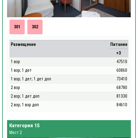
301
302
Размещение
Питание
×3
1 взр
47510
1 взр; 1 дет
60860
1 взр; 1 дет; 1 дет доп
73410
2 взр
68780
2 взр; 1 дет доп
81330
2 взр; 1 взр доп
84610
Категория 1S
Мест 2