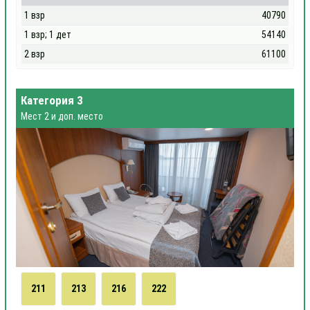
1 взр
40790
1 взр; 1 дет
54140
2 взр
61100
Категория 3
Мест 2 и доп. место
211
213
216
222