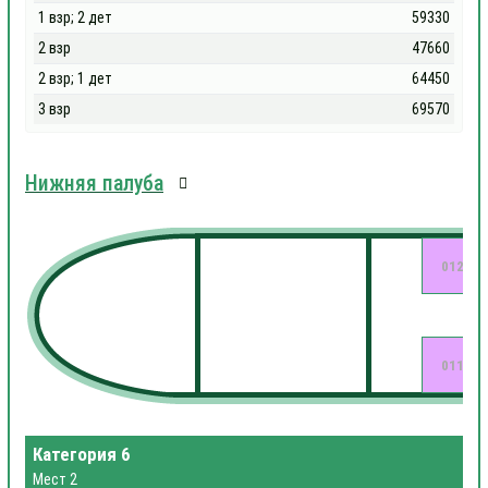
1 взр; 2 дет
59330
2 взр
47660
2 взр; 1 дет
64450
3 взр
69570
Нижняя палуба
012
011
Категория 6
Мест 2