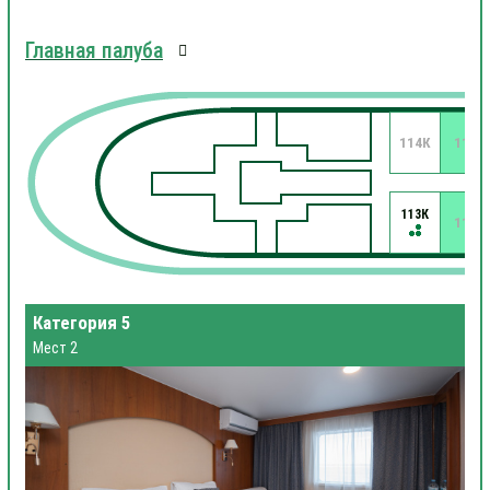
Главная палуба
114К
112
113К
111
Категория 5
Мест 2