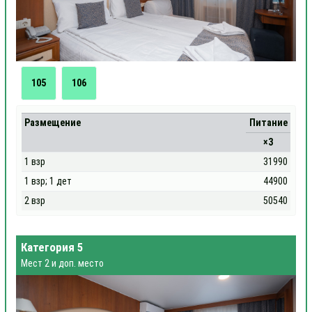
105
106
Размещение
Питание
×3
1 взр
31990
1 взр; 1 дет
44900
2 взр
50540
Категория 5
Мест 2 и доп. место