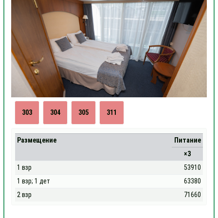
303
304
305
311
Размещение
Питание
×3
1 взр
53910
1 взр; 1 дет
63380
2 взр
71660