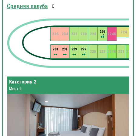
Средняя палуба
226
224
236
234
232
230
228
224К
233
231
229
227
225
223
221К
221
219К
Категория 2
Мест 2