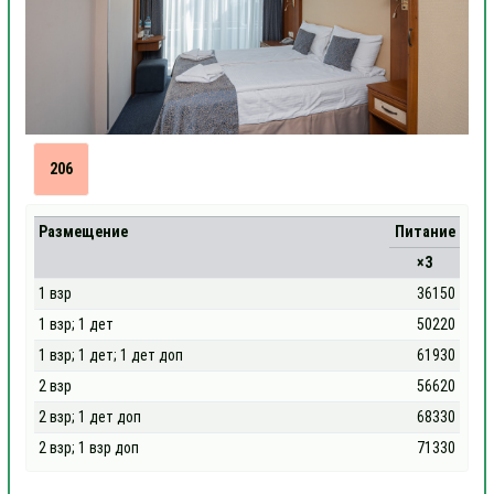
206
Размещение
Питание
×3
1 взр
36150
1 взр; 1 дет
50220
1 взр; 1 дет; 1 дет доп
61930
2 взр
56620
2 взр; 1 дет доп
68330
2 взр; 1 взр доп
71330