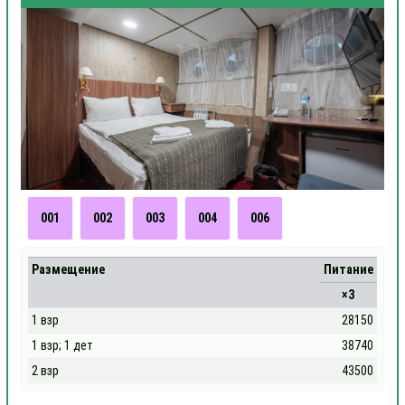
001
002
003
004
006
Размещение
Питание
×3
1 взр
28150
1 взр; 1 дет
38740
2 взр
43500