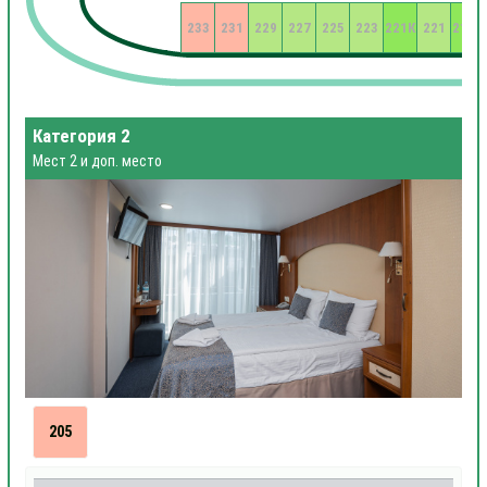
233
231
229
227
225
223
221К
221
219К
Категория 2
Мест 2 и доп. место
205