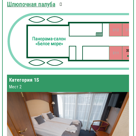
Шлюпочная палуба
312
310
309
311
Категория 1S
Мест 2