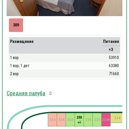
309
Размещение
Питание
×3
1 взр
53910
1 взр; 1 дет
63380
2 взр
71660
Средняя палуба
230
224
236
234
232
228
226
224К