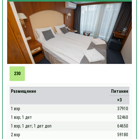
230
Размещение
Питание
×3
1 взр
37910
1 взр; 1 дет
52460
1 взр; 1 дет; 1 дет доп
64650
2 взр
59180