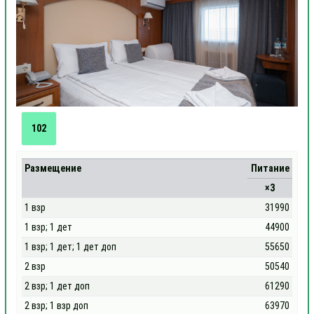
102
Размещение
Питание
×3
1 взр
31990
1 взр; 1 дет
44900
1 взр; 1 дет; 1 дет доп
55650
2 взр
50540
2 взр; 1 дет доп
61290
2 взр; 1 взр доп
63970