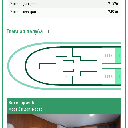
2 взр; 1 дет доп
71370
2 взр; 1 взр доп
74530
Главная палуба
114К
112
113К
111
Категория 5
Мест 2 и доп. место