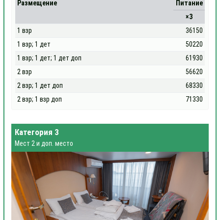
Размещение
Питание
×3
1 взр
36150
1 взр; 1 дет
50220
1 взр; 1 дет; 1 дет доп
61930
2 взр
56620
2 взр; 1 дет доп
68330
2 взр; 1 взр доп
71330
Категория 3
Мест 2 и доп. место