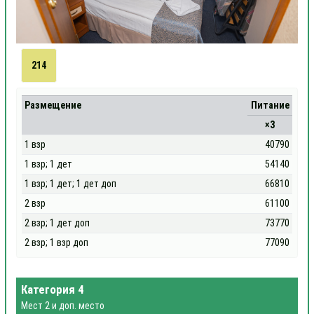
214
Размещение
Питание
×3
1 взр
40790
1 взр; 1 дет
54140
1 взр; 1 дет; 1 дет доп
66810
2 взр
61100
2 взр; 1 дет доп
73770
2 взр; 1 взр доп
77090
Категория 4
Мест 2 и доп. место