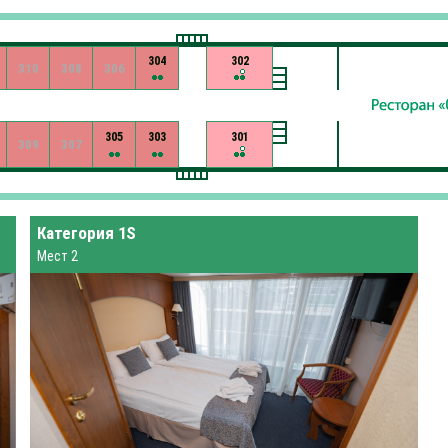
304
302
310
308
306
305
303
301
309
307
Категория 1S
Мест 2