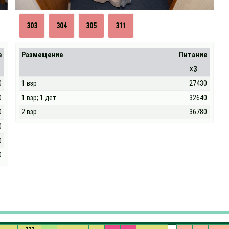
303
304
305
311
е
Размещение
Питание
×3
0
1 взр
27430
0
1 взр; 1 дет
32640
0
2 взр
36780
0
0
0