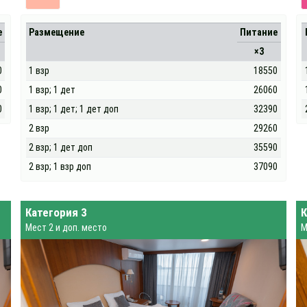
е
Размещение
Питание
×3
0
1 взр
18550
0
1 взр; 1 дет
26060
0
1 взр; 1 дет; 1 дет доп
32390
2 взр
29260
2 взр; 1 дет доп
35590
2 взр; 1 взр доп
37090
Категория 3
К
Мест 2 и доп. место
М