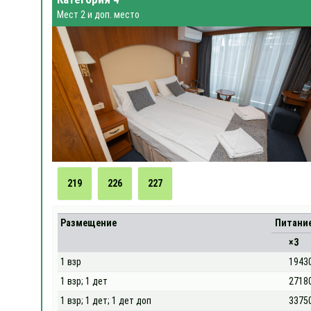
Мест 2 и доп. место
219
226
227
Размещение
Питани
×3
1 взр
1943
1 взр; 1 дет
2718
1 взр; 1 дет; 1 дет доп
3375