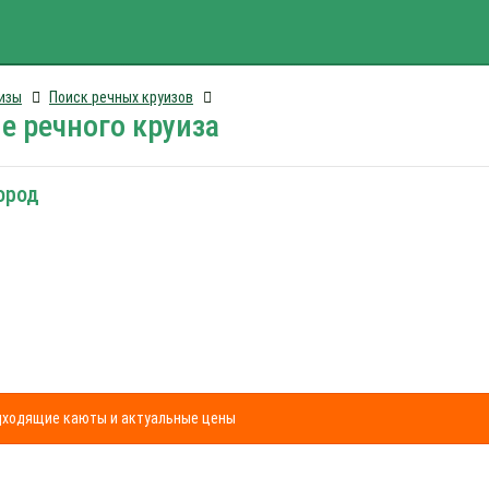
изы
Поиск речных круизов
е речного круиза
ород
одходящие каюты и актуальные цены