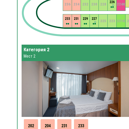
226
236
234
232
230
228
224К
233
231
229
227
225
223
221К
2
Категория 2
Мест 2
202
204
231
233