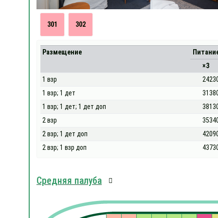
301
302
Размещение
Питани
×3
1 взр
2423
1 взр; 1 дет
3138
1 взр; 1 дет; 1 дет доп
3813
2 взр
3534
2 взр; 1 дет доп
4209
2 взр; 1 взр доп
4373
Средняя палуба