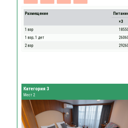
Размещение
Питани
×3
1 взр
1855
1 взр; 1 дет
2606
2 взр
2926
Категория 3
Мест 2