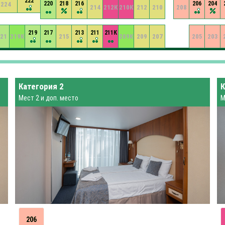
222
220
218
216
206
204
224
214
212К
210К
212
210
208
219
217
213
211
211К
21
219К
215
209К
209
207
205
203
Категория 2
К
Мест 2 и доп. место
М
206