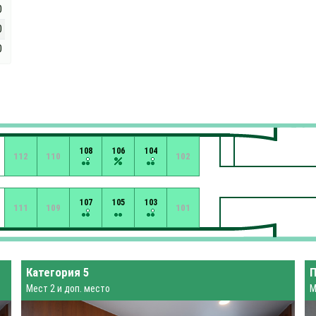
0
0
0
108
106
104
112
110
102
107
105
103
111
109
101
Категория 5
П
Мест 2 и доп. место
М