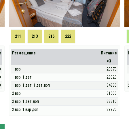
211
213
216
222
е
Размещение
Питание
×3
0
1 взр
20870
0
1 взр; 1 дет
28020
0
1 взр; 1 дет; 1 дет доп
34830
2 взр
31500
2 взр; 1 дет доп
38310
2 взр; 1 взр доп
39970