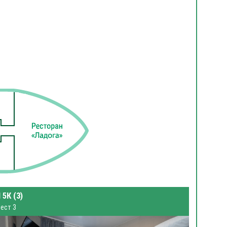
 5К (3)
ест 3