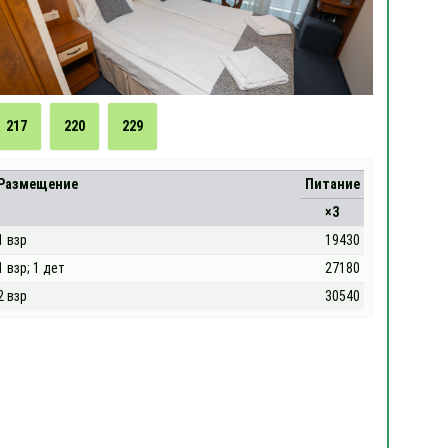
217
220
229
Размещение
Питание
×3
1 взр
19430
1 взр; 1 дет
27180
2 взр
30540