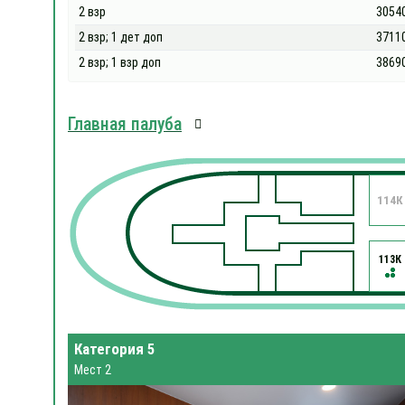
2 взр
3054
2 взр; 1 дет доп
3711
2 взр; 1 взр доп
3869
Главная палуба
114К
113К
Категория 5
Мест 2