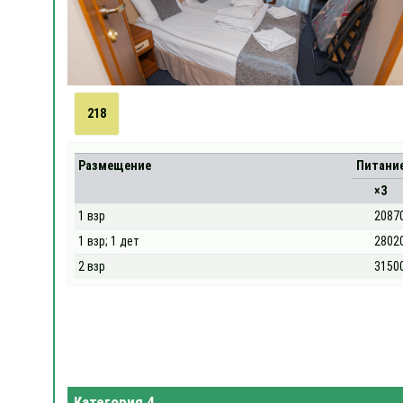
218
Размещение
Питани
×3
1 взр
2087
1 взр; 1 дет
2802
2 взр
3150
Категория 4