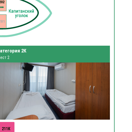
202
201
атегория 2К
ест 2
211К