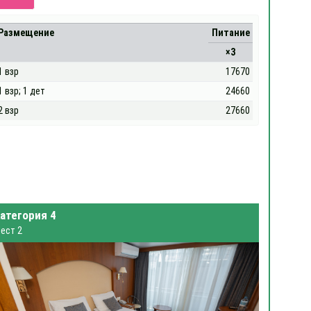
Размещение
Питание
×3
1 взр
17670
1 взр; 1 дет
24660
2 взр
27660
атегория 4
ест 2