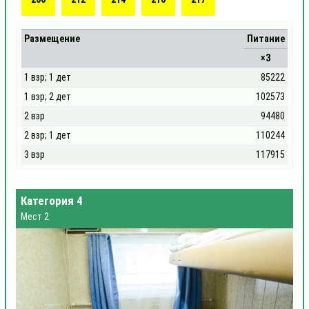
Размещение
Питание
×3
1 взр; 1 дет
85222
1 взр; 2 дет
102573
2 взр
94480
2 взр; 1 дет
110244
3 взр
117915
Категория 4
Мест 2