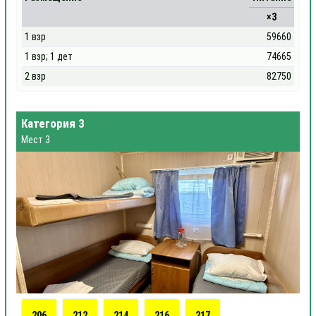
×3
1 взр
59660
1 взр; 1 дет
74665
2 взр
82750
Категория 3
Мест 3
206
212
214
216
217