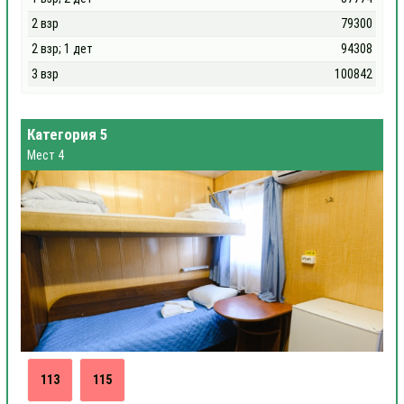
2 взр
79300
2 взр; 1 дет
94308
3 взр
100842
Категория 5
Мест 4
113
115