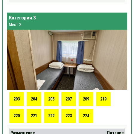
Категория 3
Мест 2
203
204
205
207
209
219
220
221
222
223
224
Размещение
Питание