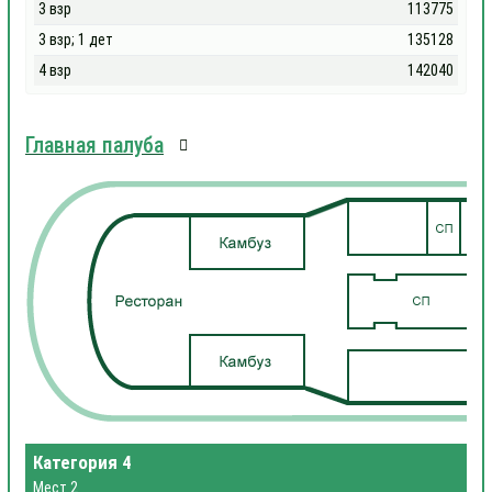
3 взр
113775
3 взр; 1 дет
135128
4 взр
142040
Главная палуба
Категория 4
Мест 2