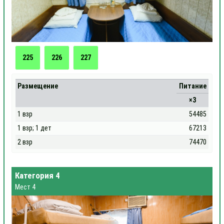
225
226
227
Размещение
Питание
×3
1 взр
54485
1 взр; 1 дет
67213
2 взр
74470
Категория 4
Мест 4