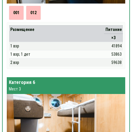
001
012
Размещение
Питание
×3
1 взр
41894
1 взр; 1 дет
53863
2 взр
59638
Категория 6
Мест 3