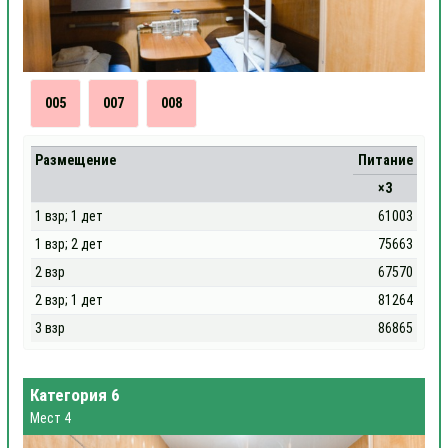
005
007
008
Размещение
Питание
×3
1 взр; 1 дет
61003
1 взр; 2 дет
75663
2 взр
67570
2 взр; 1 дет
81264
3 взр
86865
Категория 6
Мест 4