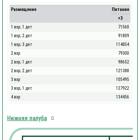
Размещение
Питание
×3
1 взр; 1 дет
71560
1 взр; 2 дет
91809
1 взр; 3 дет
114854
2 взр
79300
2 взр; 1 дет
98652
2 взр; 2 дет
121388
3 взр
105495
3 взр; 1 дет
127922
4 взр
134456
Нижняя палуба