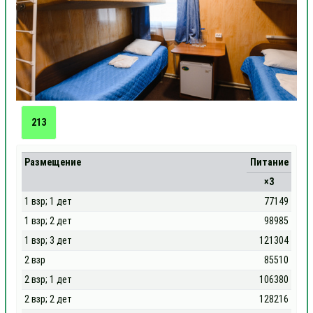
213
Размещение
Питание
×3
1 взр; 1 дет
77149
1 взр; 2 дет
98985
1 взр; 3 дет
121304
2 взр
85510
2 взр; 1 дет
106380
2 взр; 2 дет
128216