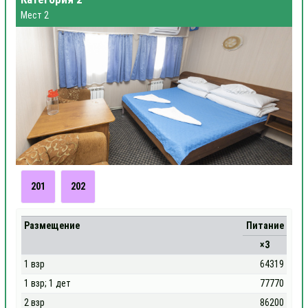
Мест 2
201
202
Размещение
Питание
×3
1 взр
64319
1 взр; 1 дет
77770
2 взр
86200