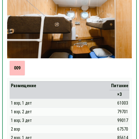
009
Размещение
Питание
×3
1 взр; 1 дет
61003
1 взр; 2 дет
79701
1 взр; 3 дет
99017
2 взр
67570
2 взр; 1 дет
85614