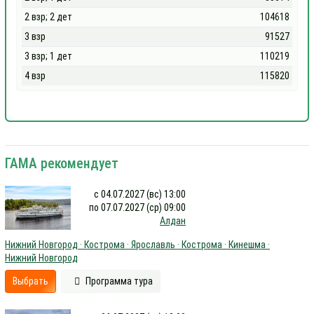
2 взр; 2 дет
104618
3 взр
91527
3 взр; 1 дет
110219
4 взр
115820
ГАМА рекомендует
с 04.07.2027 (вс) 13:00
по 07.07.2027 (ср) 09:00
Алдан
Нижний Новгород · Кострома · Ярославль · Кострома · Кинешма ·
Нижний Новгород
Выбрать
Программа тура