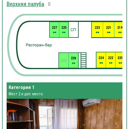
Верхняя палуба
227
225
223
221
219
224
222
220
226
2
228
Категория 1
Мест 2 и доп. место