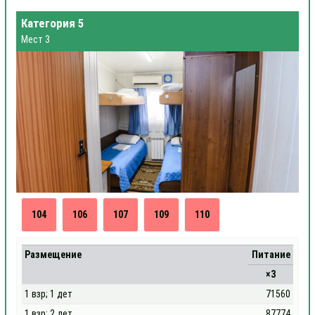
Категория 5
Мест 3
104
106
107
109
110
Размещение
Питание
×3
1 взр; 1 дет
71560
1 взр; 2 дет
87774