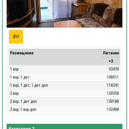
211
Размещение
Питание
×3
1 взр
93470
1 взр; 1 дет
108511
1 взр; 1 дет; 1 дет доп
118341
2 взр
120358
2 взр; 1 дет доп
130188
2 взр; 1 взр доп
132408
Категория 2