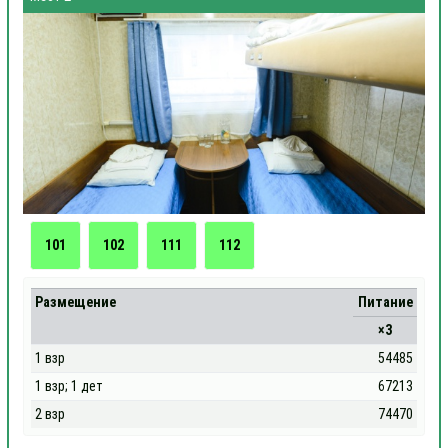
101
102
111
112
Размещение
Питание
×3
1 взр
54485
1 взр; 1 дет
67213
2 взр
74470