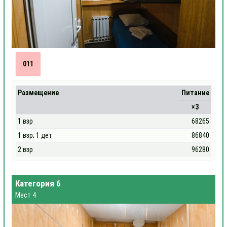
011
Размещение
Питание
×3
1 взр
68265
1 взр; 1 дет
86840
2 взр
96280
Категория 6
Мест 4