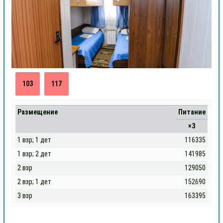
103
117
Размещение
Питание
×3
1 взр; 1 дет
116335
1 взр; 2 дет
141985
2 взр
129050
2 взр; 1 дет
152690
3 взр
163395