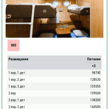
003
Размещение
Питание
×3
1 взр; 1 дет
98740
1 взр; 2 дет
128530
1 взр; 3 дет
159350
2 взр
109500
2 взр; 1 дет
138200
2 взр; 2 дет
168500