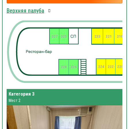
Верхняя палуба
227
225
223
221
219
224
222
220
2
228
226
Категория 3
Мест 2