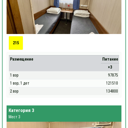
215
Размещение
Питание
×3
1 взр
97875
1 взр; 1 дет
121510
2 взр
134800
Категория 3
Мест 3