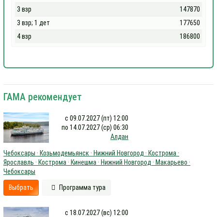
3 взр
147870
3 взр; 1 дет
177650
4 взр
186800
ГАМА рекомендует
с 09.07.2027 (пт) 12:00
по 14.07.2027 (ср) 06:30
Алдан
Чебоксары · Козьмодемьянск · Нижний Новгород · Кострома ·
Ярославль · Кострома · Кинешма · Нижний Новгород · Макарьево ·
Чебоксары
Выбрать
Программа тура
с 18.07.2027 (вс) 12:00