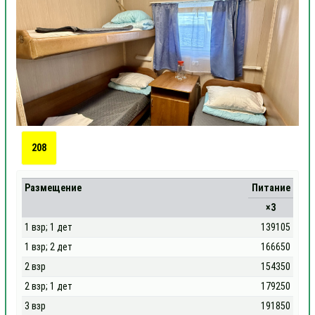
208
Размещение
Питание
×3
1 взр; 1 дет
139105
1 взр; 2 дет
166650
2 взр
154350
2 взр; 1 дет
179250
3 взр
191850