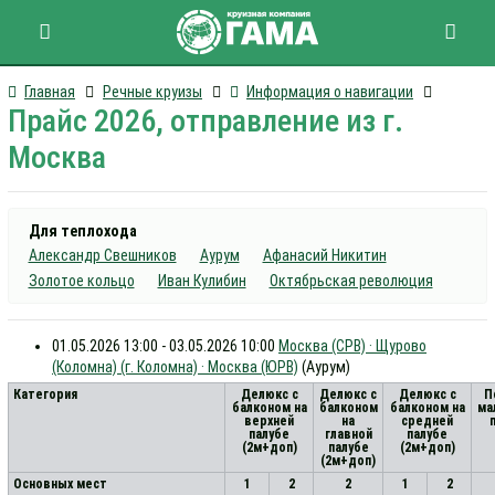
Главная
Речные круизы
Информация о навигации
Прайс 2026, отправление из г.
Москва
Для теплохода
Александр Свешников
Аурум
Афанасий Никитин
Золотое кольцо
Иван Кулибин
Октябрьская революция
01.05.2026 13:00 - 03.05.2026 10:00
Москва (СРВ) · Щурово
(Коломна) (г. Коломна) · Москва (ЮРВ)
(Аурум)
Категория
Делюкс с
Делюкс с
Делюкс с
П
балконом на
балконом
балконом на
ма
верхней
на
средней
палубе
главной
палубе
(2м+доп)
палубе
(2м+доп)
(2м+доп)
Основных мест
1
2
2
1
2