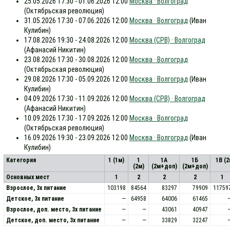
25.05.2026 17:30 - 01.06.2026 12:00
Москва · Волгоград
(Октябрьская революция)
31.05.2026 17:30 - 07.06.2026 12:00
Москва · Волгоград
(Иван
Кулибин)
17.08.2026 19:30 - 24.08.2026 12:00
Москва (СРВ) · Волгоград
(Афанасий Никитин)
23.08.2026 17:30 - 30.08.2026 12:00
Москва · Волгоград
(Октябрьская революция)
29.08.2026 17:30 - 05.09.2026 12:00
Москва · Волгоград
(Иван
Кулибин)
04.09.2026 17:30 - 11.09.2026 12:00
Москва (СРВ) · Волгоград
(Афанасий Никитин)
10.09.2026 17:30 - 17.09.2026 12:00
Москва · Волгоград
(Октябрьская революция)
16.09.2026 19:30 - 23.09.2026 12:00
Москва · Волгоград
(Иван
Кулибин)
Категория
1 (1м)
1
1А
1Б
1В (
(2м)
(2м+доп)
(2м+доп)
Основных мест
1
2
2
2
1
Взрослое, 3х питание
103198
84564
83297
79909
11759
Детское, 3х питание
—
64958
64006
61465
Взрослое, доп. место, 3x питание
—
—
43061
40947
Детское, доп. место, 3x питание
—
—
33829
32247