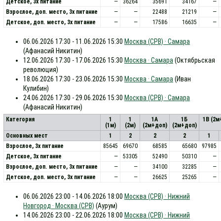
Детское, 3х питание
—
36264
35691
34167
—
Взрослое, доп. место, 3x питание
—
—
22488
21219
—
Детское, доп. место, 3x питание
—
—
17586
16635
—
06.06.2026 17:30 - 11.06.2026 15:30
Москва (СРВ) · Самара
(Афанасий Никитин)
12.06.2026 17:30 - 17.06.2026 15:30
Москва · Самара
(Октябрьская
революция)
18.06.2026 17:30 - 23.06.2026 15:30
Москва · Самара
(Иван
Кулибин)
24.06.2026 17:30 - 29.06.2026 15:30
Москва (СРВ) · Самара
(Афанасий Никитин)
Категория
1
1
1А
1Б
1В (2м
(1м)
(2м)
(2м+доп)
(2м+доп)
Основных мест
1
2
2
2
1
Взрослое, 3х питание
85645
69670
68585
65680
97985
Детское, 3х питание
—
53305
52490
50310
—
Взрослое, доп. место, 3x питание
—
—
34100
32285
—
Детское, доп. место, 3x питание
—
—
26625
25265
—
06.06.2026 23:00 - 14.06.2026 18:00
Москва (СРВ) · Нижний
Новгород · Москва (СРВ)
(Аурум)
14.06.2026 23:00 - 22.06.2026 18:00
Москва (СРВ) · Нижний