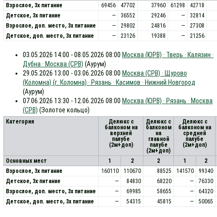
Взрослое, 3х питание
69456
47702
37960
61298
42718
Детское, 3х питание
—
36552
29246
—
32814
Взрослое, доп. место, 3x питание
—
29802
24816
—
27308
Детское, доп. место, 3x питание
—
23126
19388
—
21256
03.05.2026 14:00 - 08.05.2026 08:00
Москва (ЮРВ) · Тверь · Калязин ·
Дубна · Москва (СРВ)
(Аурум)
29.05.2026 13:00 - 03.06.2026 08:00
Москва (СРВ) · Щурово
(Коломна) (г. Коломна) · Рязань · Касимов · Нижний Новгород
(Аурум)
07.06.2026 13:30 - 12.06.2026 08:00
Москва (ЮРВ) · Рязань · Москва
(СРВ)
(Золотое кольцо)
Категория
Делюкс с
Делюкс с
Делюкс с
балконом на
балконом
балконом на
верхней
на
средней
палубе
главной
палубе
(2м+доп)
палубе
(2м+доп)
(2м+доп)
Основных мест
1
2
2
1
2
Взрослое, 3х питание
160110
110670
88525
141570
99340
Детское, 3х питание
—
84830
68220
—
76330
Взрослое, доп. место, 3x питание
—
69985
58655
—
64320
Детское, доп. место, 3x питание
—
54315
45815
—
50065