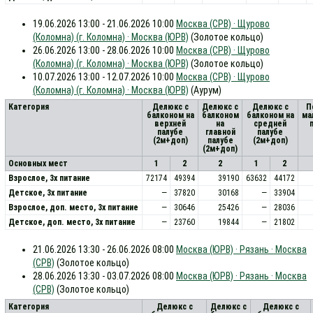
19.06.2026 13:00 - 21.06.2026 10:00
Москва (СРВ) · Щурово
(Коломна) (г. Коломна) · Москва (ЮРВ)
(Золотое кольцо)
26.06.2026 13:00 - 28.06.2026 10:00
Москва (СРВ) · Щурово
(Коломна) (г. Коломна) · Москва (ЮРВ)
(Золотое кольцо)
10.07.2026 13:00 - 12.07.2026 10:00
Москва (СРВ) · Щурово
(Коломна) (г. Коломна) · Москва (ЮРВ)
(Аурум)
Категория
Делюкс с
Делюкс с
Делюкс с
П
балконом на
балконом
балконом на
ма
верхней
на
средней
палубе
главной
палубе
(2м+доп)
палубе
(2м+доп)
(2м+доп)
Основных мест
1
2
2
1
2
Взрослое, 3х питание
72174
49394
39190
63632
44172
Детское, 3х питание
—
37820
30168
—
33904
Взрослое, доп. место, 3x питание
—
30646
25426
—
28036
Детское, доп. место, 3x питание
—
23760
19844
—
21802
21.06.2026 13:30 - 26.06.2026 08:00
Москва (ЮРВ) · Рязань · Москва
(СРВ)
(Золотое кольцо)
28.06.2026 13:30 - 03.07.2026 08:00
Москва (ЮРВ) · Рязань · Москва
(СРВ)
(Золотое кольцо)
Категория
Делюкс с
Делюкс с
Делюкс с