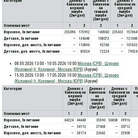
Категория
Делюкс с
Делюкс с
Делюкс с
балконом на
балконом
балконом на
верхней
на
средней
палубе
главной
палубе
(2м+доп)
палубе
(2м+доп)
(2м+доп)
Основных мест
1
2
2
1
2
Взрослое, 3х питание
255096
175992
140560
225432
157864
Детское, 3х питание
—
134648
108072
—
121048
Взрослое, доп. место, 3x питание
—
110896
92768
—
101832
Детское, доп. место, 3x питание
—
85824
72224
—
79024
08.05.2026 13:00 - 10.05.2026 10:00
Москва (СРВ) · Щурово
(Коломна) (г. Коломна) · Москва (ЮРВ)
(Аурум)
15.05.2026 13:00 - 17.05.2026 10:00
Москва (СРВ) · Щурово
(Коломна) (г. Коломна) · Москва (ЮРВ)
(Аурум)
Категория
Делюкс с
Делюкс с
Делюкс с
П
балконом на
балконом
балконом на
ма
верхней
на
средней
палубе
главной
палубе
(2м+доп)
палубе
(2м+доп)
(2м+доп)
Основных мест
1
2
2
1
2
Взрослое, 3х питание
64224
44448
35590
56808
39916
Детское, 3х питание
—
34112
27468
—
30712
Взрослое, доп. место, 3x питание
—
28174
23642
—
25908