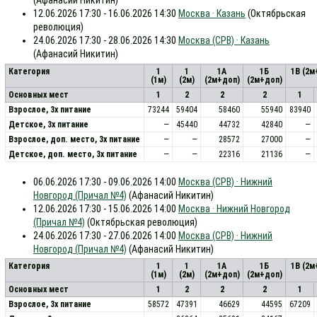
(Афанасий Никитин)
12.06.2026 17:30 - 16.06.2026 14:30
Москва · Казань
(Октябрьская
революция)
24.06.2026 17:30 - 28.06.2026 14:30
Москва (СРВ) · Казань
(Афанасий Никитин)
Категория
1
1
1А
1Б
1В (2м
(1м)
(2м)
(2м+доп)
(2м+доп)
Основных мест
1
2
2
2
1
Взрослое, 3х питание
73244
59404
58460
55940
83940
Детское, 3х питание
—
45440
44732
42840
—
Взрослое, доп. место, 3x питание
—
—
28572
27000
—
Детское, доп. место, 3x питание
—
—
22316
21136
—
06.06.2026 17:30 - 09.06.2026 14:00
Москва (СРВ) · Нижний
Новгород (Причал №4)
(Афанасий Никитин)
12.06.2026 17:30 - 15.06.2026 14:00
Москва · Нижний Новгород
(Причал №4)
(Октябрьская революция)
24.06.2026 17:30 - 27.06.2026 14:00
Москва (СРВ) · Нижний
Новгород (Причал №4)
(Афанасий Никитин)
Категория
1
1
1А
1Б
1В (2м
(1м)
(2м)
(2м+доп)
(2м+доп)
Основных мест
1
2
2
2
1
Взрослое, 3х питание
58572
47391
46629
44595
67209