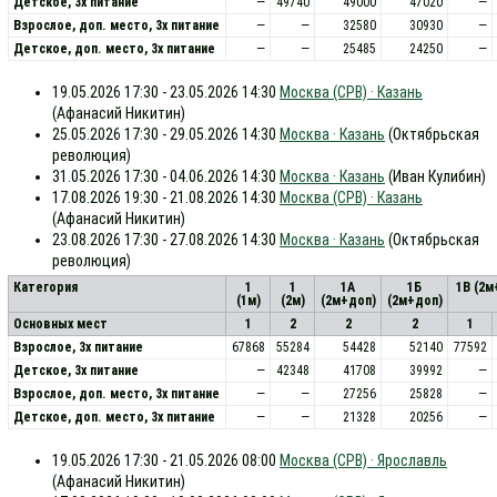
Детское, 3х питание
—
49740
49000
47020
—
Взрослое, доп. место, 3x питание
—
—
32580
30930
—
Детское, доп. место, 3x питание
—
—
25485
24250
—
19.05.2026 17:30 - 23.05.2026 14:30
Москва (СРВ) · Казань
(Афанасий Никитин)
25.05.2026 17:30 - 29.05.2026 14:30
Москва · Казань
(Октябрьская
революция)
31.05.2026 17:30 - 04.06.2026 14:30
Москва · Казань
(Иван Кулибин)
17.08.2026 19:30 - 21.08.2026 14:30
Москва (СРВ) · Казань
(Афанасий Никитин)
23.08.2026 17:30 - 27.08.2026 14:30
Москва · Казань
(Октябрьская
революция)
Категория
1
1
1А
1Б
1В (2м
(1м)
(2м)
(2м+доп)
(2м+доп)
Основных мест
1
2
2
2
1
Взрослое, 3х питание
67868
55284
54428
52140
77592
Детское, 3х питание
—
42348
41708
39992
—
Взрослое, доп. место, 3x питание
—
—
27256
25828
—
Детское, доп. место, 3x питание
—
—
21328
20256
—
19.05.2026 17:30 - 21.05.2026 08:00
Москва (СРВ) · Ярославль
(Афанасий Никитин)