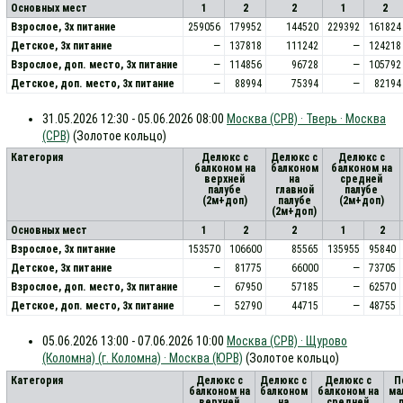
Основных мест
1
2
2
1
2
Взрослое, 3х питание
259056
179952
144520
229392
161824
Детское, 3х питание
—
137818
111242
—
124218
Взрослое, доп. место, 3x питание
—
114856
96728
—
105792
Детское, доп. место, 3x питание
—
88994
75394
—
82194
31.05.2026 12:30 - 05.06.2026 08:00
Москва (СРВ) · Тверь · Москва
(СРВ)
(Золотое кольцо)
Категория
Делюкс с
Делюкс с
Делюкс с
балконом на
балконом
балконом на
верхней
на
средней
палубе
главной
палубе
(2м+доп)
палубе
(2м+доп)
(2м+доп)
Основных мест
1
2
2
1
2
Взрослое, 3х питание
153570
106600
85565
135955
95840
Детское, 3х питание
—
81775
66000
—
73705
Взрослое, доп. место, 3x питание
—
67950
57185
—
62570
Детское, доп. место, 3x питание
—
52790
44715
—
48755
05.06.2026 13:00 - 07.06.2026 10:00
Москва (СРВ) · Щурово
(Коломна) (г. Коломна) · Москва (ЮРВ)
(Золотое кольцо)
Категория
Делюкс с
Делюкс с
Делюкс с
П
балконом на
балконом
балконом на
ма
верхней
на
средней