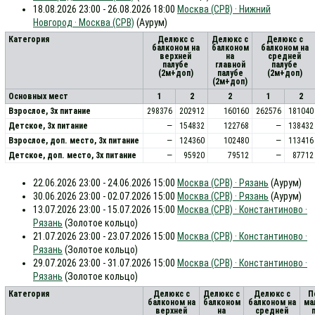
18.08.2026 23:00 - 26.08.2026 18:00
Москва (СРВ) · Нижний
Новгород · Москва (СРВ)
(Аурум)
Категория
Делюкс с
Делюкс с
Делюкс с
балконом на
балконом
балконом на
верхней
на
средней
палубе
главной
палубе
(2м+доп)
палубе
(2м+доп)
(2м+доп)
Основных мест
1
2
2
1
2
Взрослое, 3х питание
298376
202912
160160
262576
181040
Детское, 3х питание
—
154832
122768
—
138432
Взрослое, доп. место, 3x питание
—
124360
102480
—
113416
Детское, доп. место, 3x питание
—
95920
79512
—
87712
22.06.2026 23:00 - 24.06.2026 15:00
Москва (СРВ) · Рязань
(Аурум)
30.06.2026 23:00 - 02.07.2026 15:00
Москва (СРВ) · Рязань
(Аурум)
13.07.2026 23:00 - 15.07.2026 15:00
Москва (СРВ) · Константиново ·
Рязань
(Золотое кольцо)
21.07.2026 23:00 - 23.07.2026 15:00
Москва (СРВ) · Константиново ·
Рязань
(Золотое кольцо)
29.07.2026 23:00 - 31.07.2026 15:00
Москва (СРВ) · Константиново ·
Рязань
(Золотое кольцо)
Категория
Делюкс с
Делюкс с
Делюкс с
П
балконом на
балконом
балконом на
ма
верхней
на
средней