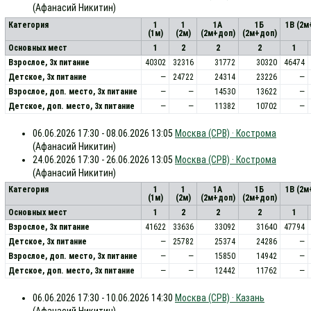
(Афанасий Никитин)
Категория
1
1
1А
1Б
1В (2м
(1м)
(2м)
(2м+доп)
(2м+доп)
Основных мест
1
2
2
2
1
Взрослое, 3х питание
40302
32316
31772
30320
46474
Детское, 3х питание
—
24722
24314
23226
—
Взрослое, доп. место, 3x питание
—
—
14530
13622
—
Детское, доп. место, 3x питание
—
—
11382
10702
—
06.06.2026 17:30 - 08.06.2026 13:05
Москва (СРВ) · Кострома
(Афанасий Никитин)
24.06.2026 17:30 - 26.06.2026 13:05
Москва (СРВ) · Кострома
(Афанасий Никитин)
Категория
1
1
1А
1Б
1В (2м
(1м)
(2м)
(2м+доп)
(2м+доп)
Основных мест
1
2
2
2
1
Взрослое, 3х питание
41622
33636
33092
31640
47794
Детское, 3х питание
—
25782
25374
24286
—
Взрослое, доп. место, 3x питание
—
—
15850
14942
—
Детское, доп. место, 3x питание
—
—
12442
11762
—
06.06.2026 17:30 - 10.06.2026 14:30
Москва (СРВ) · Казань