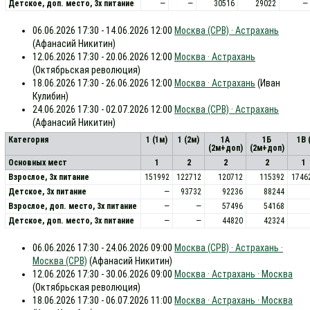
Детское, доп. место, 3x питание
—
—
30516
29022
—
06.06.2026 17:30 - 14.06.2026 12:00
Москва (СРВ) · Астрахань
(Афанасий Никитин)
12.06.2026 17:30 - 20.06.2026 12:00
Москва · Астрахань
(Октябрьская революция)
18.06.2026 17:30 - 26.06.2026 12:00
Москва · Астрахань
(Иван
Кулибин)
24.06.2026 17:30 - 02.07.2026 12:00
Москва (СРВ) · Астрахань
(Афанасий Никитин)
Категория
1 (1м)
1 (2м)
1А
1Б
1В 
(2м+доп)
(2м+доп)
Основных мест
1
2
2
2
1
Взрослое, 3х питание
151992
122712
120712
115392
1746
Детское, 3х питание
—
93732
92236
88244
Взрослое, доп. место, 3x питание
—
—
57496
54168
Детское, доп. место, 3x питание
—
—
44820
42324
06.06.2026 17:30 - 24.06.2026 09:00
Москва (СРВ) · Астрахань ·
Москва (СРВ)
(Афанасий Никитин)
12.06.2026 17:30 - 30.06.2026 09:00
Москва · Астрахань · Москва
(Октябрьская революция)
18.06.2026 17:30 - 06.07.2026 11:00
Москва · Астрахань · Москва