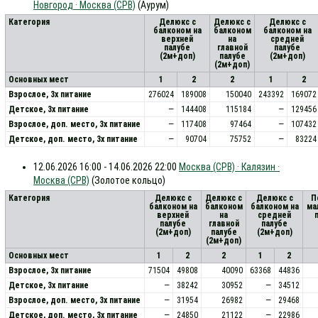
Новгород · Москва (СРВ)
(Аурум)
Категория
Делюкс с
Делюкс с
Делюкс с
балконом на
балконом
балконом на
верхней
на
средней
палубе
главной
палубе
(2м+доп)
палубе
(2м+доп)
(2м+доп)
Основных мест
1
2
2
1
2
Взрослое, 3х питание
276024
189008
150040
243392
169072
Детское, 3х питание
—
144408
115184
—
129456
Взрослое, доп. место, 3x питание
—
117408
97464
—
107432
Детское, доп. место, 3x питание
—
90704
75752
—
83224
12.06.2026 16:00 - 14.06.2026 22:00
Москва (СРВ) · Калязин ·
Москва (СРВ)
(Золотое кольцо)
Категория
Делюкс с
Делюкс с
Делюкс с
П
балконом на
балконом
балконом на
ма
верхней
на
средней
палубе
главной
палубе
(2м+доп)
палубе
(2м+доп)
(2м+доп)
Основных мест
1
2
2
1
2
Взрослое, 3х питание
71504
49808
40090
63368
44836
Детское, 3х питание
—
38242
30952
—
34512
Взрослое, доп. место, 3x питание
—
31954
26982
—
29468
Детское, доп. место, 3x питание
—
24850
21122
—
22986