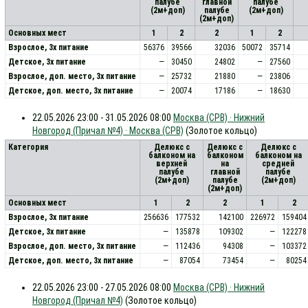
палубе
главной
палубе
(2м+доп)
палубе
(2м+доп)
(2м+доп)
Основных мест
1
2
2
1
2
Взрослое, 3х питание
56376
39566
32036
50072
35714
Детское, 3х питание
—
30450
24802
—
27560
Взрослое, доп. место, 3x питание
—
25732
21880
—
23806
Детское, доп. место, 3x питание
—
20074
17186
—
18630
22.05.2026 23:00 - 31.05.2026 08:00
Москва (СРВ) · Нижний
Новгород (Причал №4) · Москва (СРВ)
(Золотое кольцо)
Категория
Делюкс с
Делюкс с
Делюкс с
балконом на
балконом
балконом на
верхней
на
средней
палубе
главной
палубе
(2м+доп)
палубе
(2м+доп)
(2м+доп)
Основных мест
1
2
2
1
2
Взрослое, 3х питание
256636
177532
142100
226972
159404
Детское, 3х питание
—
135878
109302
—
122278
Взрослое, доп. место, 3x питание
—
112436
94308
—
103372
Детское, доп. место, 3x питание
—
87054
73454
—
80254
22.05.2026 23:00 - 27.05.2026 08:00
Москва (СРВ) · Нижний
Новгород (Причал №4)
(Золотое кольцо)