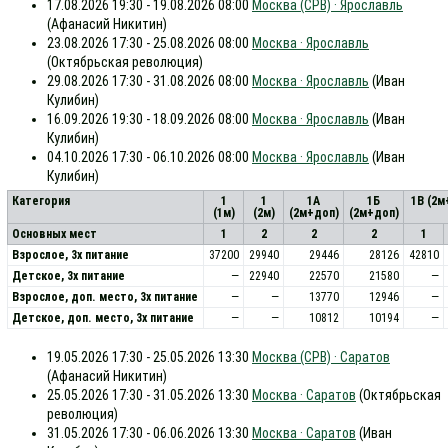
17.08.2026 19:30 - 19.08.2026 08:00
Москва (СРВ) · Ярославль
(Афанасий Никитин)
23.08.2026 17:30 - 25.08.2026 08:00
Москва · Ярославль
(Октябрьская революция)
29.08.2026 17:30 - 31.08.2026 08:00
Москва · Ярославль
(Иван
Кулибин)
16.09.2026 19:30 - 18.09.2026 08:00
Москва · Ярославль
(Иван
Кулибин)
04.10.2026 17:30 - 06.10.2026 08:00
Москва · Ярославль
(Иван
Кулибин)
Категория
1
1
1А
1Б
1В (2м
(1м)
(2м)
(2м+доп)
(2м+доп)
Основных мест
1
2
2
2
1
Взрослое, 3х питание
37200
29940
29446
28126
42810
Детское, 3х питание
—
22940
22570
21580
—
Взрослое, доп. место, 3x питание
—
—
13770
12946
—
Детское, доп. место, 3x питание
—
—
10812
10194
—
19.05.2026 17:30 - 25.05.2026 13:30
Москва (СРВ) · Саратов
(Афанасий Никитин)
25.05.2026 17:30 - 31.05.2026 13:30
Москва · Саратов
(Октябрьская
революция)
31.05.2026 17:30 - 06.06.2026 13:30
Москва · Саратов
(Иван