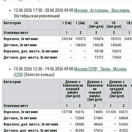
12.06.2026 17:30 - 28.06.2026 09:00
Москва · Астрахань · Ярославль
(Октябрьская революция)
Категория
1 (1м)
1 (2м)
1А
1Б
1В 
(2м+доп)
(2м+доп)
Основных мест
1
2
2
2
1
Взрослое, 3х питание
236164
193572
190676
182932
2690
Детское, 3х питание
—
148424
146248
140440
Взрослое, доп. место, 3x питание
—
—
98708
93876
Детское, доп. место, 3x питание
—
—
77272
73656
15.06.2026 12:30 - 19.06.2026 09:00
Москва (СРВ) · Тверь · Москва
(СРВ)
(Золотое кольцо)
Категория
Делюкс с
Делюкс с
Делюкс с
балконом на
балконом
балконом на
верхней
на
средней
палубе
главной
палубе
(2м+доп)
палубе
(2м+доп)
(2м+доп)
Основных мест
1
2
2
1
2
Взрослое, 3х питание
137708
94316
74880
121436
84372
Детское, 3х питание
—
72064
57484
—
64604
Взрослое, доп. место, 3x питание
—
58608
48664
—
53636
Детское, доп. место, 3x питание
—
45280
37824
—
41552