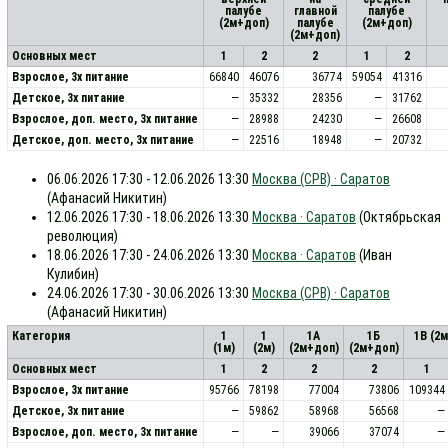
палубе
главной
палубе
(2м+доп)
палубе
(2м+доп)
(2м+доп)
Основных мест
1
2
2
1
2
Взрослое, 3х питание
66840
46076
36774
59054
41316
Детское, 3х питание
—
35332
28356
—
31762
Взрослое, доп. место, 3x питание
—
28988
24230
—
26608
Детское, доп. место, 3x питание
—
22516
18948
—
20732
06.06.2026 17:30 - 12.06.2026 13:30
Москва (СРВ) · Саратов
(Афанасий Никитин)
12.06.2026 17:30 - 18.06.2026 13:30
Москва · Саратов
(Октябрьская
революция)
18.06.2026 17:30 - 24.06.2026 13:30
Москва · Саратов
(Иван
Кулибин)
24.06.2026 17:30 - 30.06.2026 13:30
Москва (СРВ) · Саратов
(Афанасий Никитин)
Категория
1
1
1А
1Б
1В (2
(1м)
(2м)
(2м+доп)
(2м+доп)
Основных мест
1
2
2
2
1
Взрослое, 3х питание
95766
78198
77004
73806
109344
Детское, 3х питание
—
59862
58968
56568
—
Взрослое, доп. место, 3x питание
—
—
39066
37074
—