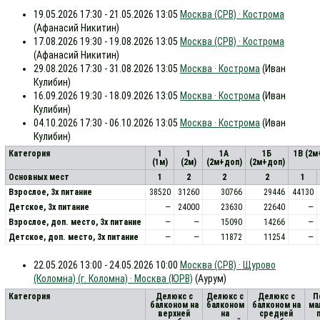
19.05.2026 17:30 - 21.05.2026 13:05
Москва (СРВ) · Кострома
(Афанасий Никитин)
17.08.2026 19:30 - 19.08.2026 13:05
Москва (СРВ) · Кострома
(Афанасий Никитин)
29.08.2026 17:30 - 31.08.2026 13:05
Москва · Кострома
(Иван
Кулибин)
16.09.2026 19:30 - 18.09.2026 13:05
Москва · Кострома
(Иван
Кулибин)
04.10.2026 17:30 - 06.10.2026 13:05
Москва · Кострома
(Иван
Кулибин)
Категория
1
1
1А
1Б
1В (2м
(1м)
(2м)
(2м+доп)
(2м+доп)
Основных мест
1
2
2
2
1
Взрослое, 3х питание
38520
31260
30766
29446
44130
Детское, 3х питание
—
24000
23630
22640
—
Взрослое, доп. место, 3x питание
—
—
15090
14266
—
Детское, доп. место, 3x питание
—
—
11872
11254
—
22.05.2026 13:00 - 24.05.2026 10:00
Москва (СРВ) · Щурово
(Коломна) (г. Коломна) · Москва (ЮРВ)
(Аурум)
Категория
Делюкс с
Делюкс с
Делюкс с
П
балконом на
балконом
балконом на
ма
верхней
на
средней