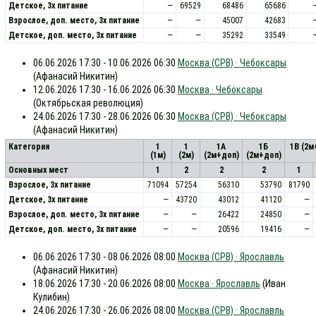
Детское, 3х питание
—
69529
68486
65686
Взрослое, доп. место, 3x питание
—
—
45007
42683
Детское, доп. место, 3x питание
—
—
35292
33549
06.06.2026 17:30 - 10.06.2026 06:30
Москва (СРВ) · Чебоксары
(Афанасий Никитин)
12.06.2026 17:30 - 16.06.2026 06:30
Москва · Чебоксары
(Октябрьская революция)
24.06.2026 17:30 - 28.06.2026 06:30
Москва (СРВ) · Чебоксары
(Афанасий Никитин)
Категория
1
1
1А
1Б
1В (2м
(1м)
(2м)
(2м+доп)
(2м+доп)
Основных мест
1
2
2
2
1
Взрослое, 3х питание
71094
57254
56310
53790
81790
Детское, 3х питание
—
43720
43012
41120
—
Взрослое, доп. место, 3x питание
—
—
26422
24850
—
Детское, доп. место, 3x питание
—
—
20596
19416
—
06.06.2026 17:30 - 08.06.2026 08:00
Москва (СРВ) · Ярославль
(Афанасий Никитин)
18.06.2026 17:30 - 20.06.2026 08:00
Москва · Ярославль
(Иван
Кулибин)
24.06.2026 17:30 - 26.06.2026 08:00
Москва (СРВ) · Ярославль