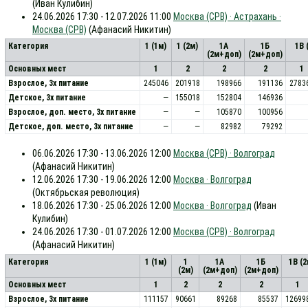
(Иван Кулибин)
24.06.2026 17:30 - 12.07.2026 11:00
Москва (СРВ) · Астрахань ·
Москва (СРВ)
(Афанасий Никитин)
Категория
1 (1м)
1 (2м)
1А
1Б
1В 
(2м+доп)
(2м+доп)
Основных мест
1
2
2
2
1
Взрослое, 3х питание
245046
201918
198966
191136
2783
Детское, 3х питание
—
155018
152804
146936
Взрослое, доп. место, 3x питание
—
—
105870
100956
Детское, доп. место, 3x питание
—
—
82982
79292
06.06.2026 17:30 - 13.06.2026 12:00
Москва (СРВ) · Волгоград
(Афанасий Никитин)
12.06.2026 17:30 - 19.06.2026 12:00
Москва · Волгоград
(Октябрьская революция)
18.06.2026 17:30 - 25.06.2026 12:00
Москва · Волгоград
(Иван
Кулибин)
24.06.2026 17:30 - 01.07.2026 12:00
Москва (СРВ) · Волгоград
(Афанасий Никитин)
Категория
1 (1м)
1
1А
1Б
1В (
(2м)
(2м+доп)
(2м+доп)
Основных мест
1
2
2
2
1
Взрослое, 3х питание
111157
90661
89268
85537
12699