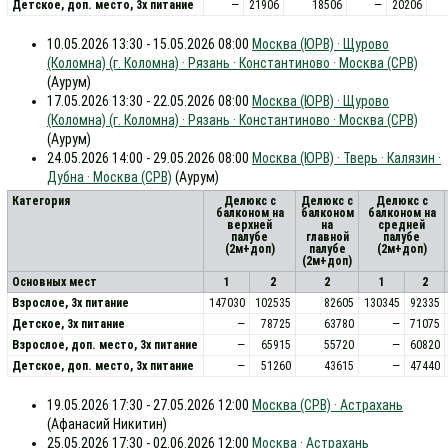
Детское, доп. место, 3x питание
—
21906
18506
—
20206
10.05.2026 13:30 - 15.05.2026 08:00
Москва (ЮРВ) · Щурово
(Коломна) (г. Коломна) · Рязань · Константиново · Москва (СРВ)
(Аурум)
17.05.2026 13:30 - 22.05.2026 08:00
Москва (ЮРВ) · Щурово
(Коломна) (г. Коломна) · Рязань · Константиново · Москва (СРВ)
(Аурум)
24.05.2026 14:00 - 29.05.2026 08:00
Москва (ЮРВ) · Тверь · Калязин ·
Дубна · Москва (СРВ)
(Аурум)
Категория
Делюкс с
Делюкс с
Делюкс с
балконом на
балконом
балконом на
верхней
на
средней
палубе
главной
палубе
(2м+доп)
палубе
(2м+доп)
(2м+доп)
Основных мест
1
2
2
1
2
Взрослое, 3х питание
147030
102535
82605
130345
92335
Детское, 3х питание
—
78725
63780
—
71075
Взрослое, доп. место, 3x питание
—
65915
55720
—
60820
Детское, доп. место, 3x питание
—
51260
43615
—
47440
19.05.2026 17:30 - 27.05.2026 12:00
Москва (СРВ) · Астрахань
(Афанасий Никитин)
25.05.2026 17:30 - 02.06.2026 12:00
Москва · Астрахань