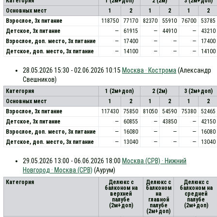
Категория
1 (2м+доп)
2 (2м)
3 (2м+доп)
Основных мест
1
2
1
2
1
2
Взрослое, 3х питание
118750
77170
82370
55910
76700
53785
Детское, 3х питание
—
61915
—
44910
—
43210
Взрослое, доп. место, 3x питание
—
17400
—
—
—
17400
Детское, доп. место, 3x питание
—
14100
—
—
—
14100
28.05.2026 15:30 - 02.06.2026 10:15
Москва · Кострома
(Александр
Свешников)
Категория
1 (2м+доп)
2 (2м)
3 (2м+доп)
Основных мест
1
2
1
2
1
2
Взрослое, 3х питание
117430
75850
81050
54590
75380
52465
Детское, 3х питание
—
60855
—
43850
—
42150
Взрослое, доп. место, 3x питание
—
16080
—
—
—
16080
Детское, доп. место, 3x питание
—
13040
—
—
—
13040
29.05.2026 13:00 - 06.06.2026 18:00
Москва (СРВ) · Нижний
Новгород · Москва (СРВ)
(Аурум)
Категория
Делюкс с
Делюкс с
Делюкс с
балконом на
балконом
балконом на
верхней
на
средней
палубе
главной
палубе
(2м+доп)
палубе
(2м+доп)
(2м+доп)