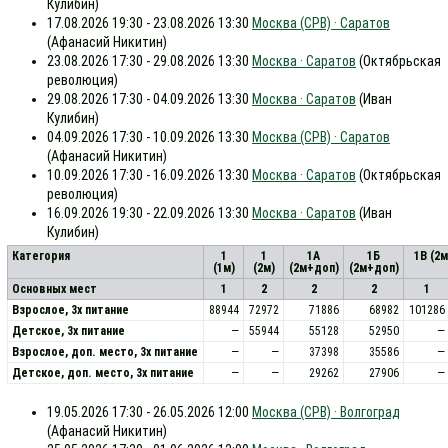
Кулибин)
17.08.2026 19:30 - 23.08.2026 13:30
Москва (СРВ) · Саратов
(Афанасий Никитин)
23.08.2026 17:30 - 29.08.2026 13:30
Москва · Саратов
(Октябрьская
революция)
29.08.2026 17:30 - 04.09.2026 13:30
Москва · Саратов
(Иван
Кулибин)
04.09.2026 17:30 - 10.09.2026 13:30
Москва (СРВ) · Саратов
(Афанасий Никитин)
10.09.2026 17:30 - 16.09.2026 13:30
Москва · Саратов
(Октябрьская
революция)
16.09.2026 19:30 - 22.09.2026 13:30
Москва · Саратов
(Иван
Кулибин)
Категория
1
1
1А
1Б
1В (2
(1м)
(2м)
(2м+доп)
(2м+доп)
Основных мест
1
2
2
2
1
Взрослое, 3х питание
88944
72972
71886
68982
101286
Детское, 3х питание
—
55944
55128
52950
—
Взрослое, доп. место, 3x питание
—
—
37398
35586
—
Детское, доп. место, 3x питание
—
—
29262
27906
—
19.05.2026 17:30 - 26.05.2026 12:00
Москва (СРВ) · Волгоград
(Афанасий Никитин)