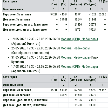
Категория
1
1
1А
1Б
1В (2м
(1м)
(2м)
(2м+доп)
(2м+доп)
Основных мест
1
2
2
2
1
Взрослое, 3х питание
54228
44064
43371
41523
62082
Детское, 3х питание
—
33768
33249
31863
—
Взрослое, доп. место, 3x питание
—
—
21426
20271
—
Детское, доп. место, 3x питание
—
—
16791
15924
—
19.05.2026 17:30 - 23.05.2026 06:30
Москва (СРВ) · Чебоксары
(Афанасий Никитин)
25.05.2026 17:30 - 29.05.2026 06:30
Москва · Чебоксары
(Октябрьская революция)
31.05.2026 17:30 - 04.06.2026 06:30
Москва · Чебоксары
(Иван
Кулибин)
17.08.2026 19:30 - 21.08.2026 06:30
Москва (СРВ) · Чебоксары
(Афанасий Никитин)
Категория
1
1
1А
1Б
1В (2м
(1м)
(2м)
(2м+доп)
(2м+доп)
Основных мест
1
2
2
2
1
Взрослое, 3х питание
65718
53134
52278
49990
75442
Детское, 3х питание
—
40628
39988
38272
—
Взрослое, доп. место, 3x питание
—
—
25106
23678
—
Детское, доп. место, 3x питание
—
—
19608
18536
—