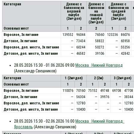
Категория
Делюкс с
Делюкс с
Делюкс с
балконом на
балконом
балконом на
верхней
на
средней
палубе
главной
палубе
(2м+доп)
палубе
(2м+доп)
(2м+доп)
Основных мест
1
2
2
1
2
Взрослое, 3х питание
139552
96044
76560
123236
86076
Детское, 3х питание
—
73434
58822
—
65958
Взрослое, доп. место, 3x питание
—
60244
50272
—
55256
Детское, доп. место, 3x питание
—
46582
39106
—
42842
28.05.2026 15:30 - 01.06.2026 09:00
Москва · Нижний Новгород
(Александр Свешников)
Категория
1 (2м+доп)
2 (2м)
3 (2м+доп)
Основных мест
1
2
1
2
1
2
Взрослое, 3х питание
110076
70160
75152
49748
69708
47708
Детское, 3х питание
—
56304
—
39976
—
38344
Взрослое, доп. место, 3x питание
—
12780
—
—
—
12780
Детское, доп. место, 3x питание
—
10400
—
—
—
10400
28.05.2026 15:30 - 02.06.2026 16:00
Москва · Нижний Новгород ·
Ярославль
(Александр Свешников)