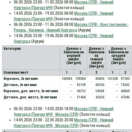
06.05.2026 23:00 - 11.05.2026 08:00
Москва (СРВ) · Нижний
Новгород (Причал №4)
(Золотое кольцо)
14.05.2026 23:00 - 19.05.2026 08:00
Москва (СРВ) · Нижний
Новгород (Причал №4)
(Золотое кольцо)
06.06.2026 23:00 - 11.06.2026 08:00
Москва (СРВ) · Константиново ·
Рязань · Касимов · Нижний Новгород
(Аурум)
14.06.2026 23:00 - 19.06.2026 08:00
Москва (СРВ) · Нижний
Новгород
(Аурум)
Категория
Делюкс с
Делюкс с
Делюкс с
балконом на
балконом
балконом на
верхней
на
средней
палубе
главной
палубе
(2м+доп)
палубе
(2м+доп)
(2м+доп)
Основных мест
1
2
2
1
2
Взрослое, 3х питание
160484
109064
86036
141200
97280
Детское, 3х питание
—
83198
65926
—
74362
Взрослое, доп. место, 3x питание
—
66752
54968
—
60860
Детское, доп. место, 3x питание
—
51466
42626
—
47046
06.05.2026 23:00 - 14.05.2026 18:00
Москва (СРВ) · Нижний
Новгород (Причал №4) · Москва (СРВ)
(Золотое кольцо)
14.05.2026 23:00 - 22.05.2026 20:00
Москва (СРВ) · Нижний
Новгород (Причал №4) · Москва (СРВ)
(Золотое кольцо)