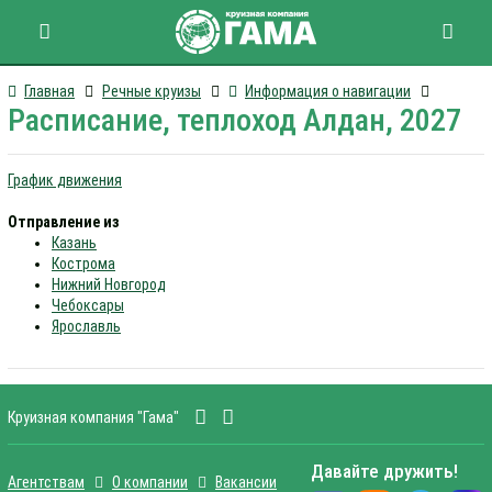
Главная
Речные круизы
Информация о навигации
Расписание, теплоход Алдан, 2027
График движения
Отправление из
Казань
Кострома
Нижний Новгород
Чебоксары
Ярославль
Круизная компания "Гама"
Давайте дружить!
Агентствам
О компании
Вакансии