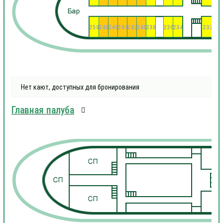
250
248
246
244
242
240
238
236
234
232
23
Нет кают, доступных для бронирования
Главная палуба
1
1