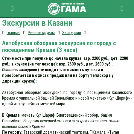
Экскурсии в Казани
Главная
Речные круизы
Экскурсии
Автобусная обзорная экскурсия по городу с
посещением Кремля (3 часа)
Стоимость при покупке до начала круиза: взр. 2200 руб., дет. 2200
руб.; в круизе (на теплоходе): взр. 2600 руб., дет. 2600 руб..
Основная
экскурсия
(не входит в стоимость путевки и
приобретается в офисах продаж или на борту теплохода у
дирекции круиза):
Автобусная обзорная экскурсия по городу с посещением Казанского
Кремля с уникальной башней Сююмбике и новой мечетью «Кул-Шариф» -
одной из крупнейших мечетей мира.
В Кремле:
мечеть Кул Шариф, Благовещенский собор, башня
Сююмбике.
Во время вечерней стоянки экскурсия включает только
внешний осмотр Кремля.
По городу:
Татарский драматический театр им. Г. Камала, «Туган