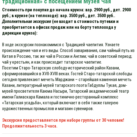
традиционная» с посещением Музея Чая
Стоимость при покупке до начала круиза: взр. 2900 руб., дет. 2900
руб.; в круизе (на теплоходе): взр. 3500 руб., дет. 3500 руб..
Дополнительная экскурсия
(не входит в стоимость путевки и
приобретается в офисах продаж или на борту теплохода у
дирекции круиза):
В ходе экскурсии познакомимся с Традицией чаепития. Узнаете
происхождение чая и его виды. Способ заваривания, сам чайный путь из
Китая в Россию, так же чай в России и Англии; чай в советский период;
чай у крестьян, и как происходит татарское чаепитие.
Посетим Старо-Татарскую слободу-исторический район Казани,
сформировавшийся в XVII-XVIII веках. Гостей Старо-татарской слободы
сегодня привлекают мечеть Марджани – старейшая каменная мечеть
Казани, литературный музей татарского поэта Габдуллы Тукая, дом-
музей просветителя Каюма Насыри, Татарский академический театр
имени Галиаскара Камала и гостинично-ресторанный комплекс
«Татарская усадьба», который включает в себя также галерею
художественных промыслов и магазин сувениров.
Экскурсия предоставляется при наборе группы от 30 человек!
Продолжительность 3 часа.