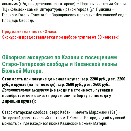
авылым» («Родная деревня» по-татарски). – Парк тысячелетия Казани,
ТЦ «Кольцо» - самый литературный район города (ул. Пушкина –
Горького-Гоголя-Толстого) – Варваринская церковь – Фуксовский сад–
Площадь Свободы.
Продолжительность - 3 часа.
Экскурсия предоставляется при наборе группы от 30 человек!
Обзорная экскурсия по Казани с посещением
Старо-Татарской слободы и Казанской иконы
Божьей Матери.
Стоимость при покупке до начала круиза: взр. 2200 руб., дет. 2200
руб.; в круизе (на теплоходе): взр. 2600 руб., дет. 2600 руб..
Дополнительная экскурсия
(не входит в стоимость путевки и
приобретается в офисах продаж или на борту теплохода у
дирекции круиза):
Старо-татарская слобода: озеро Кабан – мечеть Марджани (18в.) –
Татарский драматический театр им. Г. Камала. Богородицкий мужской
монастырь, где находится икона Казанской Божьей Матери.