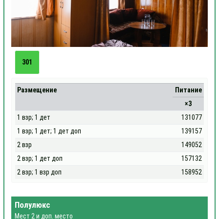
301
Размещение
Питание
×3
1 взр; 1 дет
131077
1 взр; 1 дет; 1 дет доп
139157
2 взр
149052
2 взр; 1 дет доп
157132
2 взр; 1 взр доп
158952
Полулюкс
Мест 2 и доп. место