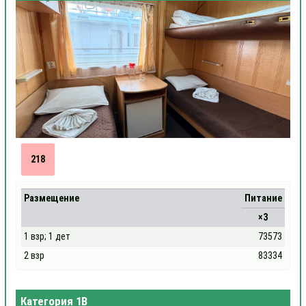
218
Размещение
Питание
×3
1 взр; 1 дет
73573
2 взр
83334
Категория 1В