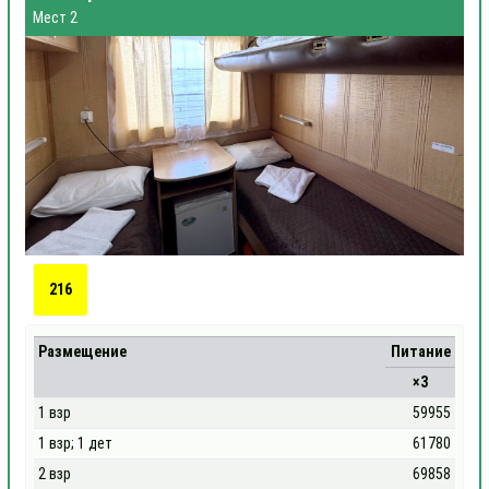
Мест 2
216
Размещение
Питание
×3
1 взр
59955
1 взр; 1 дет
61780
2 взр
69858