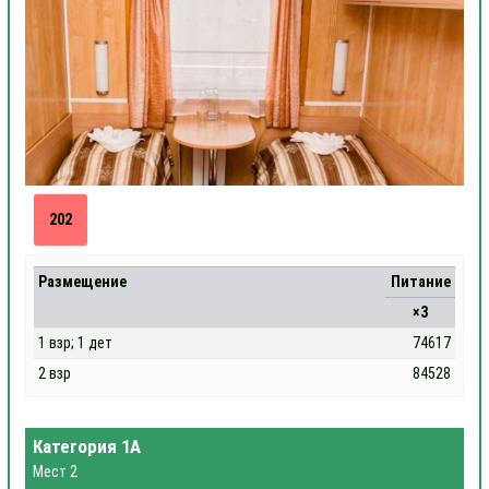
202
Размещение
Питание
×3
1 взр; 1 дет
74617
2 взр
84528
Категория 1А
Мест 2