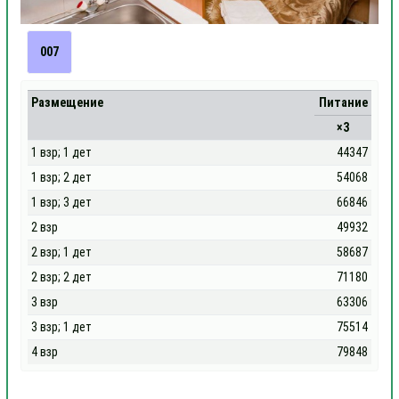
007
Размещение
Питание
×3
1 взр; 1 дет
44347
1 взр; 2 дет
54068
1 взр; 3 дет
66846
2 взр
49932
2 взр; 1 дет
58687
2 взр; 2 дет
71180
3 взр
63306
3 взр; 1 дет
75514
4 взр
79848