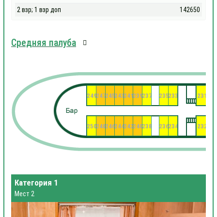
2 взр; 1 взр доп
142650
Средняя палуба
249
247
245
243
241
239
237
235
233
231
22
250
248
246
244
242
240
238
236
234
232
23
Категория 1
Мест 2