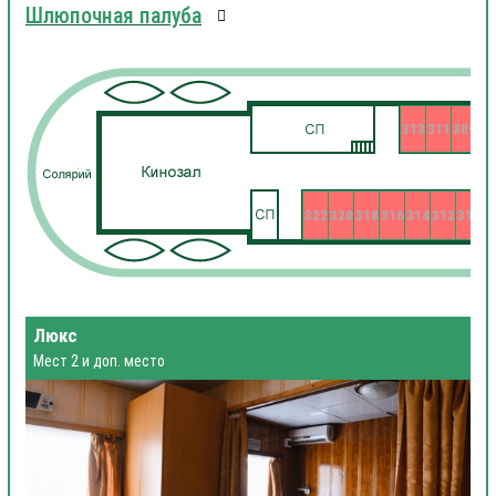
Шлюпочная палуба
313
311
309
322
320
318
316
314
312
310
3
Люкс
Мест 2 и доп. место