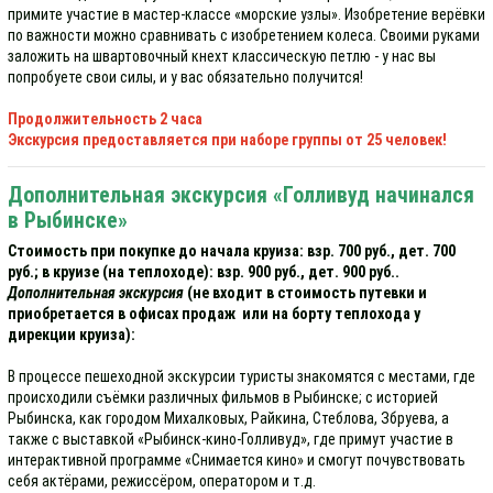
примите участие в мастер-классе «морские узлы». Изобретение верёвки
по важности можно сравнивать с изобретением колеса. Своими руками
заложить на швартовочный кнехт классическую петлю - у нас вы
попробуете свои силы, и у вас обязательно получится!
Продолжительность 2 часа
Экскурсия предоставляется при наборе группы от 25 человек!
Дополнительная экскурсия «Голливуд начинался
в Рыбинске»
Стоимость при покупке до начала круиза: взр. 700 руб., дет. 700
руб.; в круизе (на теплоходе): взр. 900 руб., дет. 900 руб..
Дополнительная экскурсия
(не входит в стоимость путевки и
приобретается в офисах продаж или на борту теплохода у
дирекции круиза):
В процессе пешеходной экскурсии туристы знакомятся с местами, где
происходили съёмки различных фильмов в Рыбинске; с историей
Рыбинска, как городом Михалковых, Райкина, Стеблова, Збруева, а
также с выставкой «Рыбинск-кино-Голливуд», где примут участие в
интерактивной программе «Снимается кино» и смогут почувствовать
себя актёрами, режиссёром, оператором и т.д.