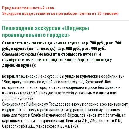
Продолжительность 2 часа.
Экскурсия предоставляется при наборе группы от 25 человек!
Пешеходная экскурсия «Шедевры
провинциального городка»
Стоимость при покупке до начала круиза: взр. 700 руб., дет. 700
руб.; в круизе (на теплоходе): взр. 900 руб., дет. 900 руб..
Основная экскурсия
(не входит в стоимость путевки и
приобретается в офисах продаж или на борту теплохода у
дирекции круиза):
Во время пешеходной экскурсии Вы увидите купеческие особняки 18-
19вв, прогулявшись по одной из основных улиц Крестовой. Вся
историческая часть города отреставрирована и даже без фраков и
шикарных нарядов Вы почувствуете себя уважаемым купцом или
деловой купчихой.
Экскурсия по Рыбинскому Государственному историко-архитектурному
и художественному музею-заповеднику, расположенному в бывшем
зале для торгов Хлебной купеческой биржи, где находится богатейшая
картинная галерея с подлинниками Шишкина И.И., Айвазовского И.К.,
Серебряковой З.Е., Маковского К.Е., А.Бенуа.