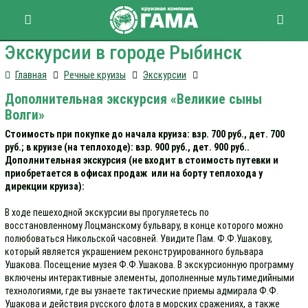
Экскурсии в городе Рыбинск
Главная
Речные круизы
Экскурсии
Дополнительная экскурсия «Великие сыны
Волги»
Стоимость при покупке до начала круиза: взр. 700 руб., дет. 700
руб.; в круизе (на теплоходе): взр. 900 руб., дет. 900 руб..
Дополнительная экскурсия (не входит в стоимость путевки и
приобретается в офисах продаж или на борту теплохода у
дирекции круиза):
В ходе пешеходной экскурсии вы прогуляетесь по
восстановленному Лоцманскому бульвару, в конце которого можно
полюбоваться Никольской часовней. Увидите Пам. Ф.Ф.Ушакову,
который является украшением реконструированного бульвара
Ушакова. Посещение музея Ф.Ф.Ушакова. В экскурсионную программу
включены интерактивные элементы, дополненные мультимедийными
технологиями, где вы узнаете тактические приемы адмирала Ф.Ф.
Ушакова и действия русского флота в морских сражениях, а также