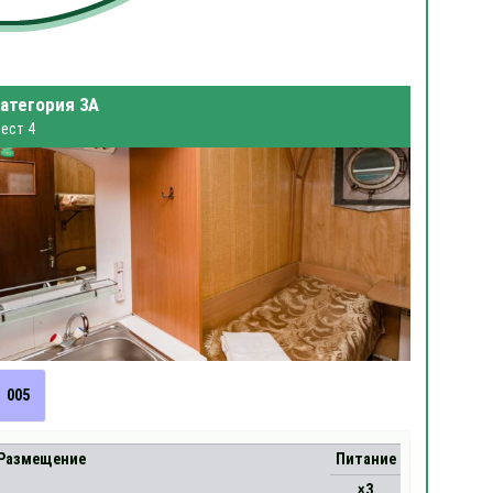
атегория 3А
ест 4
005
Размещение
Питание
×3