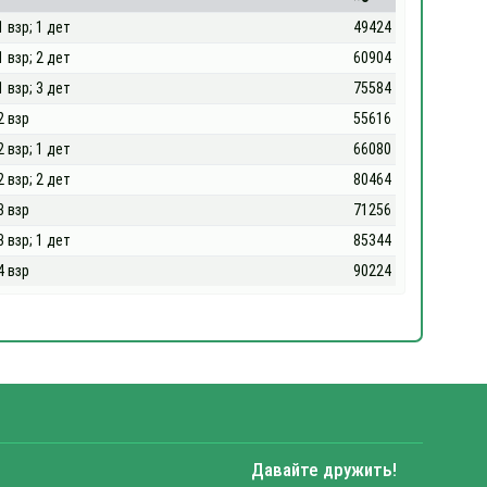
1 взр; 1 дет
49424
1 взр; 2 дет
60904
1 взр; 3 дет
75584
2 взр
55616
2 взр; 1 дет
66080
2 взр; 2 дет
80464
3 взр
71256
3 взр; 1 дет
85344
4 взр
90224
Давайте дружить!