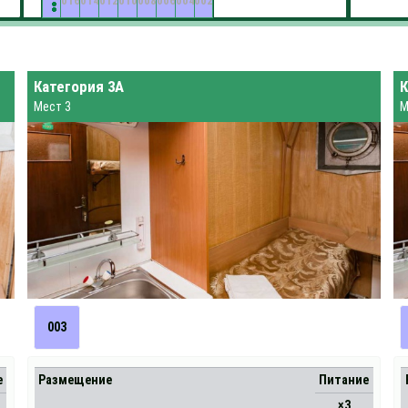
016
014
012
010
008
006
004
002
Категория 3А
К
Мест 3
М
003
е
Размещение
Питание
×3