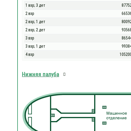
1 взр; 3 дет
8775
2 взр
6653
2 взр; 1 дет
8009
2 взр; 2 дет
9356
3 взр
8654
3 взр; 1 дет
9938
4 взр
10520
Нижняя палуба