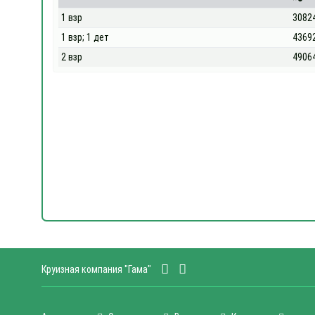
1 взр
3082
1 взр; 1 дет
4369
2 взр
4906
Круизная компания "Гама"