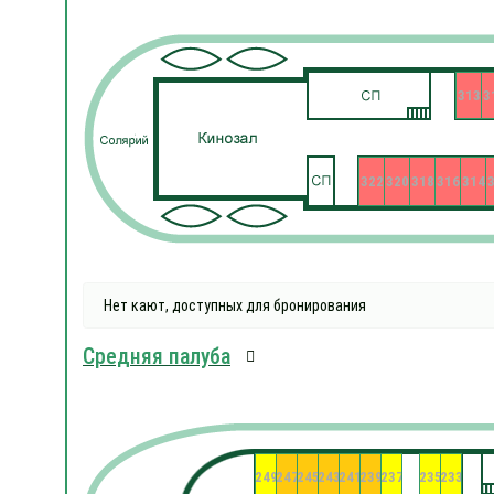
313
3
322
320
318
316
314
Нет кают, доступных для бронирования
Средняя палуба
249
247
245
243
241
239
237
235
233