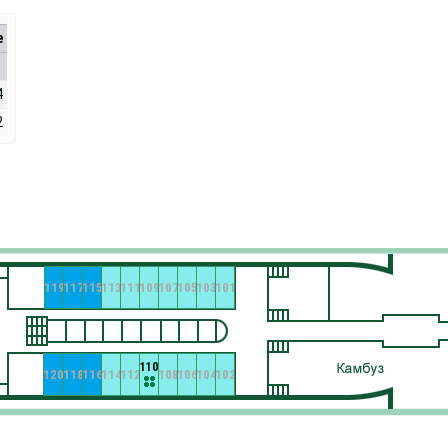
е
4
2
119
117
115
113
111
109
107
105
103
101
110
120
118
116
114
112
108
106
104
102