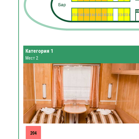
250
248
246
244
242
240
238
236
234
Категория 1
Мест 2
204