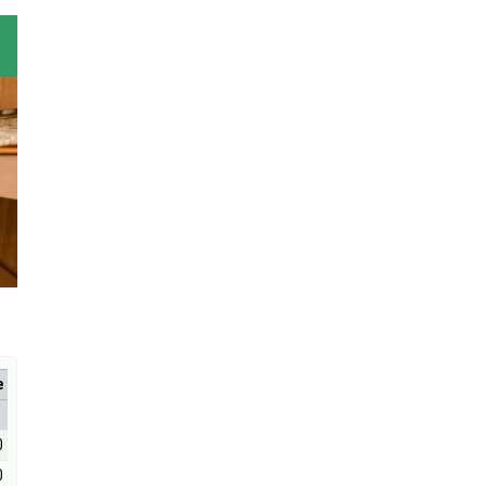
е
0
0