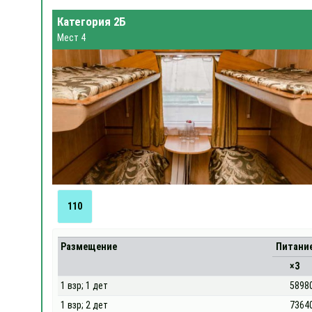
Категория 2Б
Мест 4
110
Размещение
Питани
×3
1 взр; 1 дет
5898
1 взр; 2 дет
7364