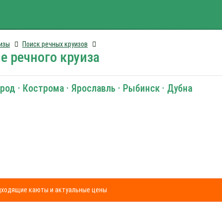
изы
Поиск речных круизов
е речного круиза
од · Кострома · Ярославль · Рыбинск · Дубна
одходящие каюты и актуальные цены