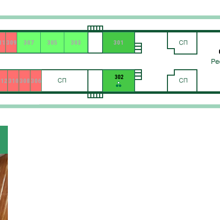
11
309
307
305
303
301
302
312
310
308
306