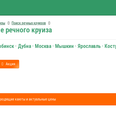
изы
Поиск речных круизов
е речного круиза
ыбинск · Дубна · Москва · Мышкин · Ярославль · Кос
Акция
одходящие каюты и актуальные цены