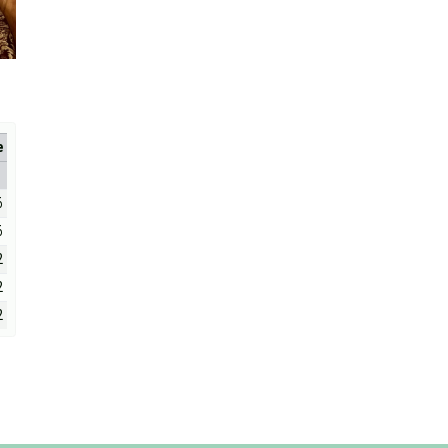
е
6
6
2
2
2