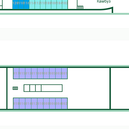
120
118
116
114
112
110
108
106
104
102
017
015
013
011
009
007
005
003
001
018
016
014
012
010
008
006
004
002