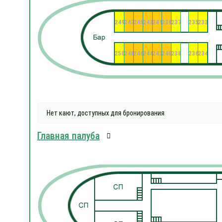
249
247
245
243
241
239
237
235
233
250
248
246
244
242
240
238
236
234
Нет кают, доступных для бронирования
Главная палуба