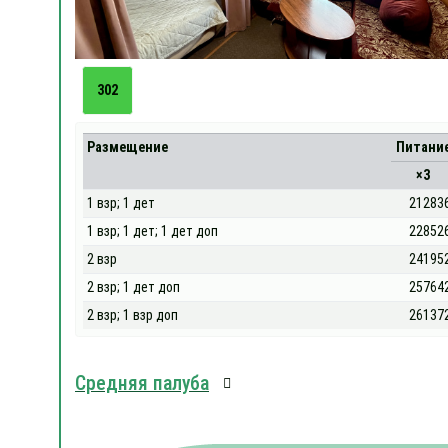
302
Размещение
Питани
×3
1 взр; 1 дет
21283
1 взр; 1 дет; 1 дет доп
22852
2 взр
24195
2 взр; 1 дет доп
25764
2 взр; 1 взр доп
26137
Средняя палуба