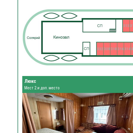
313
3
322
320
318
316
314
Люкс
Мест 2 и доп. место