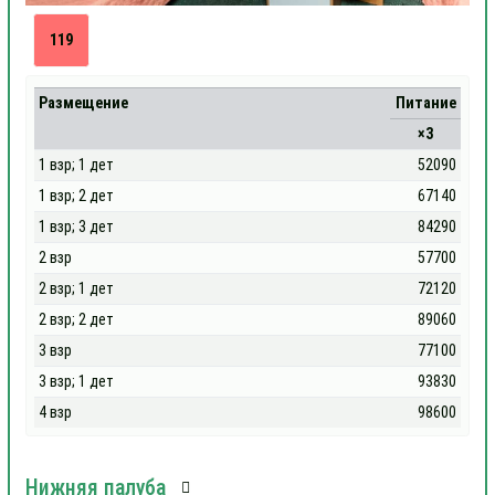
119
Размещение
Питание
×3
1 взр; 1 дет
52090
1 взр; 2 дет
67140
1 взр; 3 дет
84290
2 взр
57700
2 взр; 1 дет
72120
2 взр; 2 дет
89060
3 взр
77100
3 взр; 1 дет
93830
4 взр
98600
Нижняя палуба