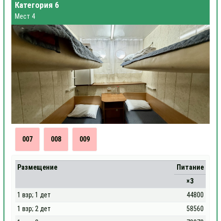
Категория 6
Мест 4
007
008
009
Размещение
Питание
×3
1 взр; 1 дет
44800
1 взр; 2 дет
58560