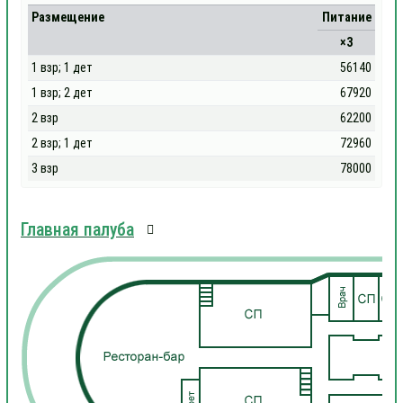
Размещение
Питание
×3
1 взр; 1 дет
56140
1 взр; 2 дет
67920
2 взр
62200
2 взр; 1 дет
72960
3 взр
78000
Главная палуба