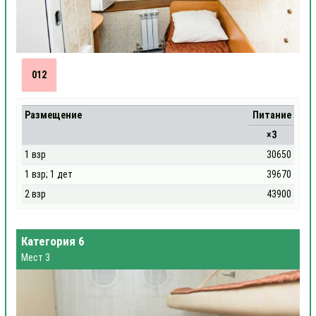
012
Размещение
Питание
×3
1 взр
30650
1 взр; 1 дет
39670
2 взр
43900
Категория 6
Мест 3