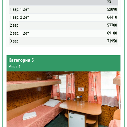
×3
1 взр; 1 дет
52090
1 взр; 2 дет
64410
2 взр
57700
2 взр; 1 дет
69180
3 взр
73950
Категория 5
Мест 4