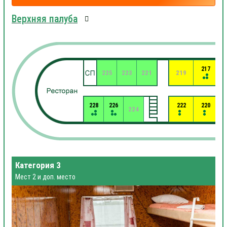
Верхняя палуба
217
225
223
221
219
228
226
222
220
224
Категория 3
Мест 2 и доп. место