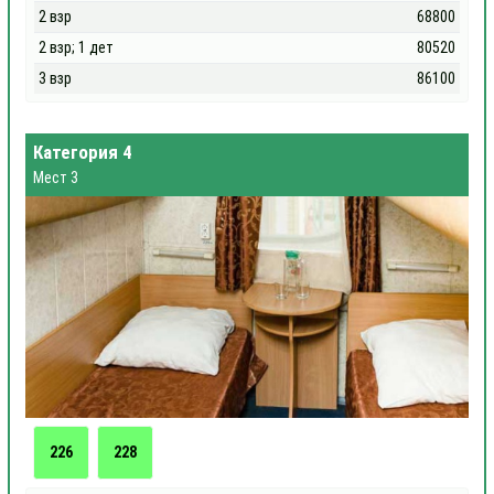
2 взр
68800
2 взр; 1 дет
80520
3 взр
86100
Категория 4
Мест 3
226
228