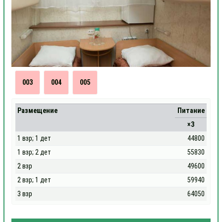
003
004
005
Размещение
Питание
×3
1 взр; 1 дет
44800
1 взр; 2 дет
55830
2 взр
49600
2 взр; 1 дет
59940
3 взр
64050