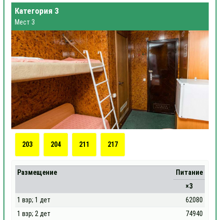
Категория 3
Мест 3
203
204
211
217
Размещение
Питание
×3
1 взр; 1 дет
62080
1 взр; 2 дет
74940