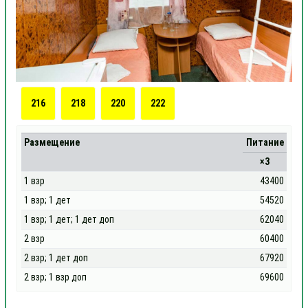
216
218
220
222
Размещение
Питание
×3
1 взр
43400
1 взр; 1 дет
54520
1 взр; 1 дет; 1 дет доп
62040
2 взр
60400
2 взр; 1 дет доп
67920
2 взр; 1 взр доп
69600