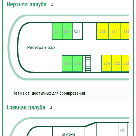
Верхняя палуба
227
225
223
221
219
224
222
220
2
228
226
Нет кают, доступных для бронирования
Главная палуба