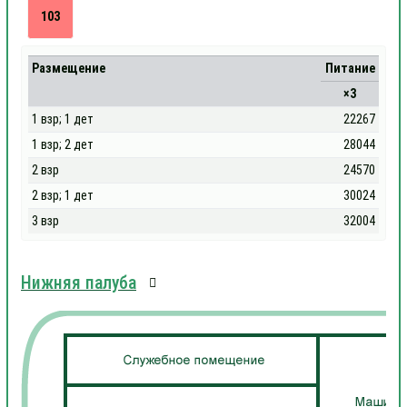
103
Размещение
Питание
×3
1 взр; 1 дет
22267
1 взр; 2 дет
28044
2 взр
24570
2 взр; 1 дет
30024
3 взр
32004
Нижняя палуба