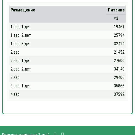
Размещение
Питание
×3
1 взр; 1 дет
19461
1 взр; 2 дет
25794
1 взр; 3 дет
32414
2 взр
21452
2 взр; 1 дет
27600
2 взр; 2 дет
34140
3 взр
29406
3 взр; 1 дет
35866
4 взр
37592
Круизная компания "Гама"