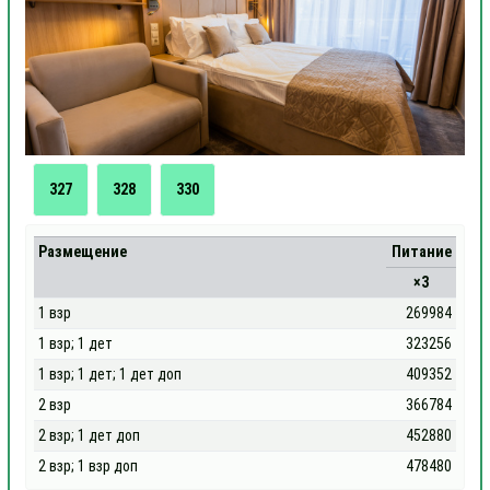
327
328
330
Размещение
Питание
×3
1 взр
269984
1 взр; 1 дет
323256
1 взр; 1 дет; 1 дет доп
409352
2 взр
366784
2 взр; 1 дет доп
452880
2 взр; 1 взр доп
478480