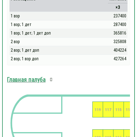
×3
1 взр
237400
1 взр; 1 дет
287400
1 взр; 1 дет; 1 дет доп
365816
2 взр
325808
2 взр; 1 дет доп
404224
2 взр; 1 взр доп
427264
Главная палуба
119
117
115
113