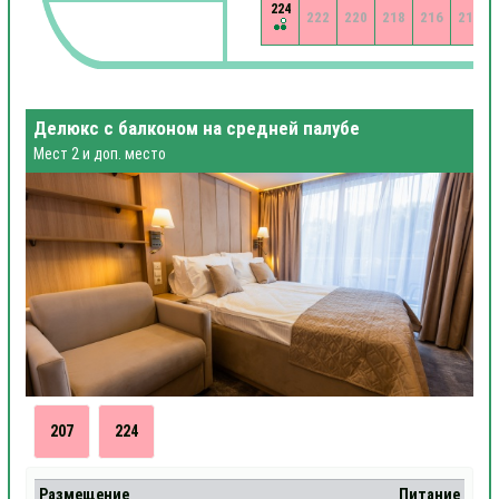
224
222
220
218
216
214
Делюкс с балконом на средней палубе
Мест 2 и доп. место
207
224
Размещение
Питание