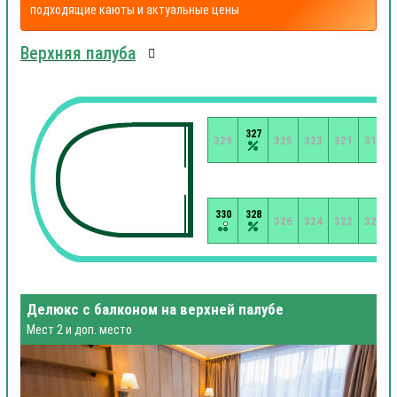
подходящие каюты и актуальные цены
Верхняя палуба
327
329
325
323
321
319
330
328
326
324
322
320
Делюкс с балконом на верхней палубе
Мест 2 и доп. место