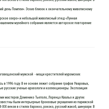
ний день Помпеи». Эскиз близок к окончательному живописному
арское озеро» и небольшой живописный этюд «Лунная
Украшением музейного собрания является авторское повторение
лаговещенский мужской - мощи крестителей муромских
 в 1996 году. В ее основе лежит собрание графов Уваровых,
ные русские ученые-археологи и коллекционеры. Экспозиция
ми мастеров Доменико Тьеполо, Лоренцо Квальо и других
 известны были интерьерные бронзовые украшения из парижской
IX веков в стилях барокко, рококо, русский жакоб, шинуазри. В