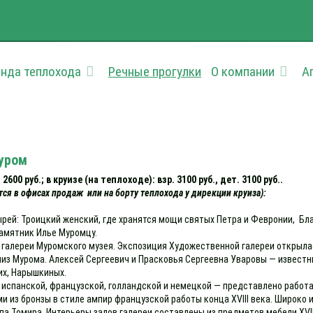
нда теплохода
Речные прогулки
О компании
А
Муром
600 руб.; в круизе (на теплоходе): взр. 3100 руб., дет. 3100 руб..
тся в офисах продаж или на борту теплохода у дирекции круиза):
рей: Троицкий женский, где хранятся мощи святых Петра и Февронии, Б
памятник Илье Муромцу.
галереи Муромского музея. Экспозиция Художественной галереи открылась
близ Мурома. Алексей Сергеевич и Прасковья Сергеевна Уваровы — извест
их, Нарышкиных.
испанской, французской, голландской и немецкой — представлено работа
 из бронзы в стиле ампир французской работы конца XVIII века. Широко
Томира. Интерьеры залов галереи составлены из предметов мебели XVIII-X