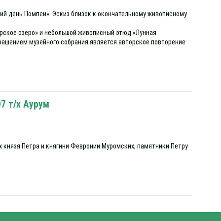
ний день Помпеи». Эскиз близок к окончательному живописному
арское озеро» и небольшой живописный этюд «Лунная
Украшением музейного собрания является авторское повторение
7 т/х Аурум
х князя Петра и княгини Февронии Муромских; памятники Петру