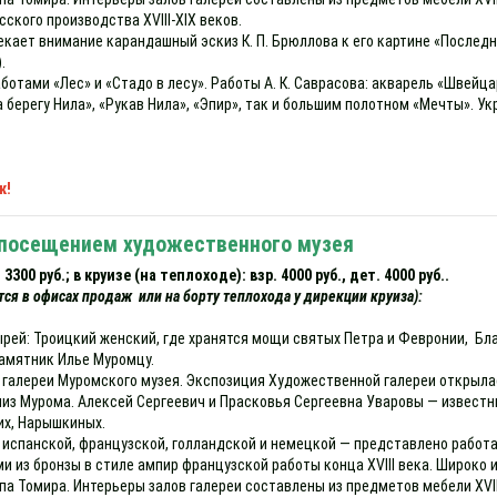
сского производства XVIII-XIX веков.
екает внимание карандашный эскиз К. П. Брюллова к его картине «Послед
.
отами «Лес» и «Стадо в лесу». Работы А. К. Саврасова: акварель «Швейц
а берегу Нила», «Рукав Нила», «Эпир», так и большим полотном «Мечты». 
к!
с посещением художественного музея
300 руб.; в круизе (на теплоходе): взр. 4000 руб., дет. 4000 руб..
тся в офисах продаж или на борту теплохода у дирекции круиза):
рей: Троицкий женский, где хранятся мощи святых Петра и Февронии, Б
памятник Илье Муромцу.
галереи Муромского музея. Экспозиция Художественной галереи открылась
близ Мурома. Алексей Сергеевич и Прасковья Сергеевна Уваровы — извест
их, Нарышкиных.
испанской, французской, голландской и немецкой — представлено работа
 из бронзы в стиле ампир французской работы конца XVIII века. Широко
Томира. Интерьеры залов галереи составлены из предметов мебели XVIII-X