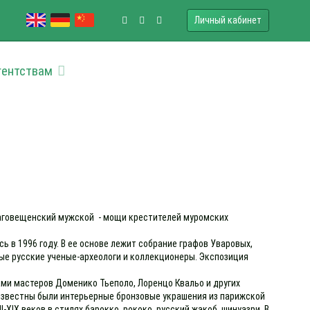
Личный кабинет
гентствам
лаговещенский мужской - мощи крестителей муромских
 в 1996 году. В ее основе лежит собрание графов Уваровых,
ные русские ученые-археологи и коллекционеры. Экспозиция
ми мастеров Доменико Тьеполо, Лоренцо Квальо и других
 известны были интерьерные бронзовые украшения из парижской
IX веков в стилях барокко, рококо, русский жакоб, шинуазри. В