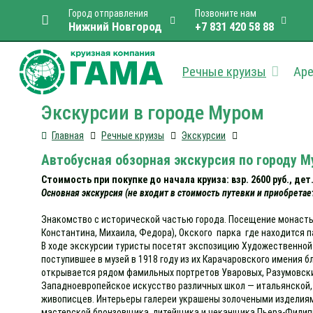
Город отправления
Позвоните нам
Нижний Новгород
+7 831 420 58 88
Речные круизы
Аре
Экскурсии в городе Муром
Главная
Речные круизы
Экскурсии
Автобусная обзорная экскурсия по городу 
Стоимость при покупке до начала круиза: взр. 2600 руб., дет. 2
Основная экскурсия (не входит в стоимость путевки и приобретае
Знакомство с исторической частью города. Посещение монасты
Константина, Михаила, Федора), Окского парка где находится 
В ходе экскурсии туристы посетят экспозицию Художественной 
поступившее в музей в 1918 году из их Карачаровского имения 
открывается рядом фамильных портретов Уваровых, Разумовск
Западноевропейское искусство различных школ — итальянской, 
живописцев. Интерьеры галереи украшены золочеными изделиями
мастерской бронзовщика, литейщика и чеканщика Пьера-Филиппа 