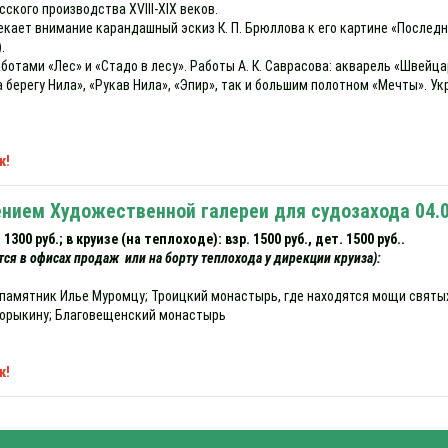
сского производства XVIII-XIX веков.
екает внимание карандашный эскиз К. П. Брюллова к его картине «Послед
.
отами «Лес» и «Стадо в лесу». Работы А. К. Саврасова: акварель «Швейц
а берегу Нила», «Рукав Нила», «Эпир», так и большим полотном «Мечты». 
к!
нием Художественной галереи для судозахода 04.0
300 руб.; в круизе (на теплоходе): взр. 1500 руб., дет. 1500 руб..
тся в офисах продаж или на борту теплохода у дирекции круиза):
, памятник Илье Муромцу; Троицкий монастырь, где находятся мощи святы
ворыкину; Благовещенский монастырь
к!