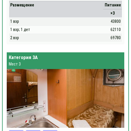
Размещение
Питание
×3
1 взр
43800
1 взр; 1 дет
62110
2 взр
69780
Категория 3А
Мест 3