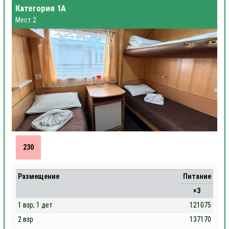
Категория 1А
Мест 2
230
Размещение
Питание
×3
1 взр; 1 дет
121075
2 взр
137170