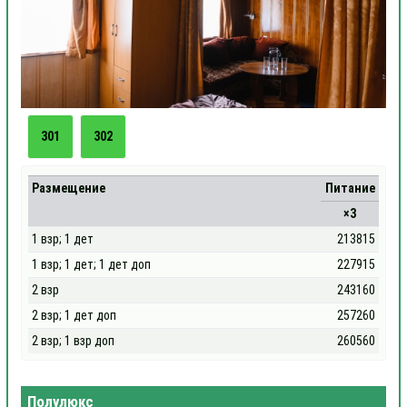
301
302
Размещение
Питание
×3
1 взр; 1 дет
213815
1 взр; 1 дет; 1 дет доп
227915
2 взр
243160
2 взр; 1 дет доп
257260
2 взр; 1 взр доп
260560
Полулюкс