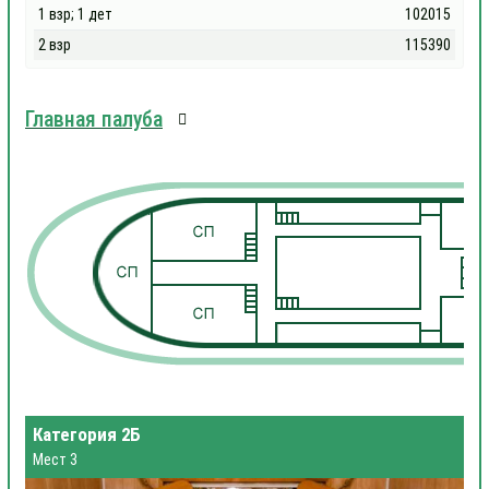
1 взр; 1 дет
102015
2 взр
115390
Главная палуба
1
1
Категория 2Б
Мест 3