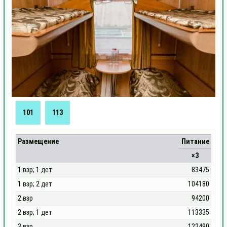
101
113
Размещение
Питание
×3
1 взр; 1 дет
83475
1 взр; 2 дет
104180
2 взр
94200
2 взр; 1 дет
113335
3 взр
122490