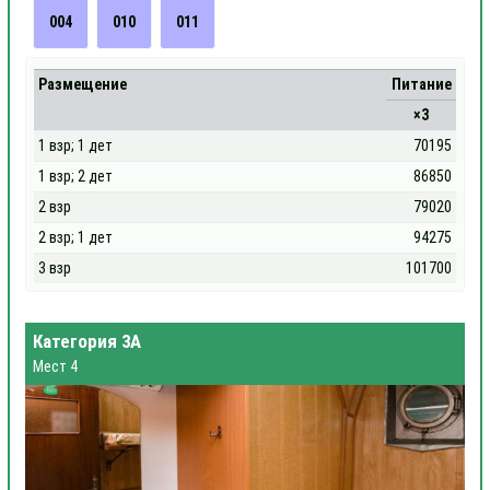
004
010
011
Размещение
Питание
×3
1 взр; 1 дет
70195
1 взр; 2 дет
86850
2 взр
79020
2 взр; 1 дет
94275
3 взр
101700
Категория 3А
Мест 4