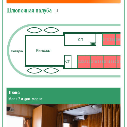
Шлюпочная палуба
313
311
309
322
320
318
316
314
312
310
3
Люкс
Мест 2 и доп. место