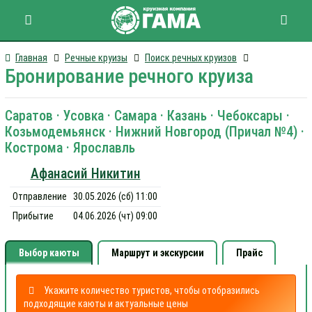
Главная
Речные круизы
Поиск речных круизов
Бронирование речного круиза
Саратов · Усовка · Самара · Казань · Чебоксары ·
Козьмодемьянск · Нижний Новгород (Причал №4) ·
Кострома · Ярославль
Афанасий Никитин
Отправление
30.05.2026 (сб) 11:00
Прибытие
04.06.2026 (чт) 09:00
Выбор каюты
Маршрут и экскурсии
Прайс
Укажите количество туристов, чтобы отобразились
подходящие каюты и актуальные цены