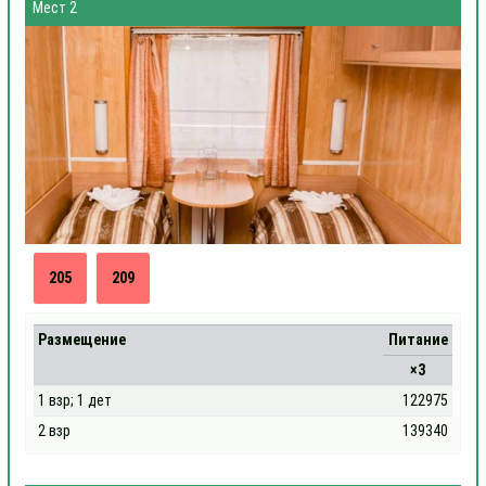
Мест 2
205
209
Размещение
Питание
×3
1 взр; 1 дет
122975
2 взр
139340