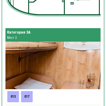
Категория 3А
Мест 2
013
017