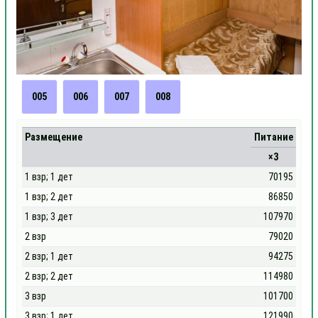
005
006
007
008
Размещение
Питание
×3
1 взр; 1 дет
70195
1 взр; 2 дет
86850
1 взр; 3 дет
107970
2 взр
79020
2 взр; 1 дет
94275
2 взр; 2 дет
114980
3 взр
101700
3 взр; 1 дет
121990