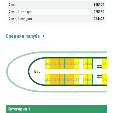
2 взр
195970
2 взр; 1 дет доп
225860
2 взр; 1 взр доп
234425
Средняя палуба
249
247
245
243
241
239
237
235
233
231
22
23
250
248
246
244
242
240
238
236
234
232
Категория 1