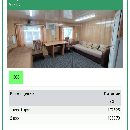
Мест 2
303
Размещение
Питание
×3
1 взр; 1 дет
172525
2 взр
195970