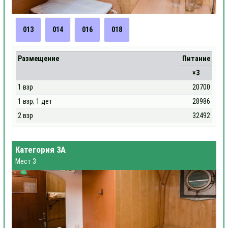
013
014
016
018
Размещение
Питание
×3
1 взр
20700
1 взр; 1 дет
28986
2 взр
32492
Категория 3А
Мест 3