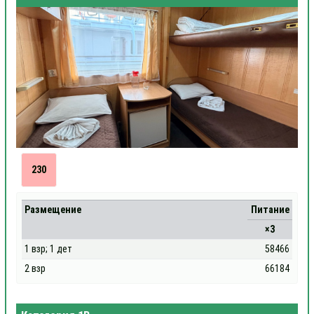
230
Размещение
Питание
×3
1 взр; 1 дет
58466
2 взр
66184