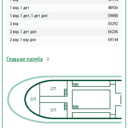
1 взр; 1 дет
48936
1 взр; 1 дет; 1 дет доп
59880
2 взр
55292
2 взр; 1 дет доп
66236
2 взр; 1 взр доп
69144
Главная палуба
1
1