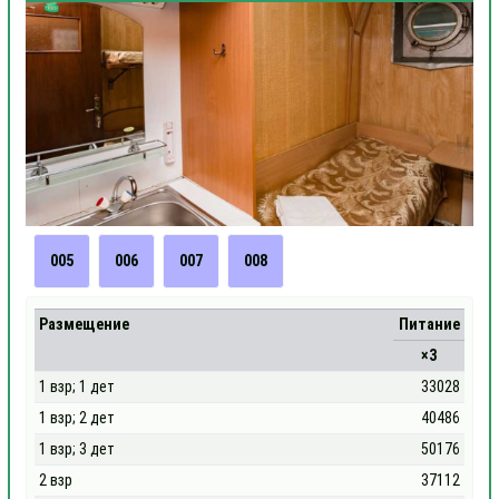
005
006
007
008
Размещение
Питание
×3
1 взр; 1 дет
33028
1 взр; 2 дет
40486
1 взр; 3 дет
50176
2 взр
37112