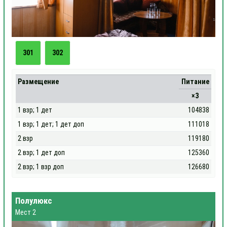
301
302
Размещение
Питание
×3
1 взр; 1 дет
104838
1 взр; 1 дет; 1 дет доп
111018
2 взр
119180
2 взр; 1 дет доп
125360
2 взр; 1 взр доп
126680
Полулюкс
Мест 2