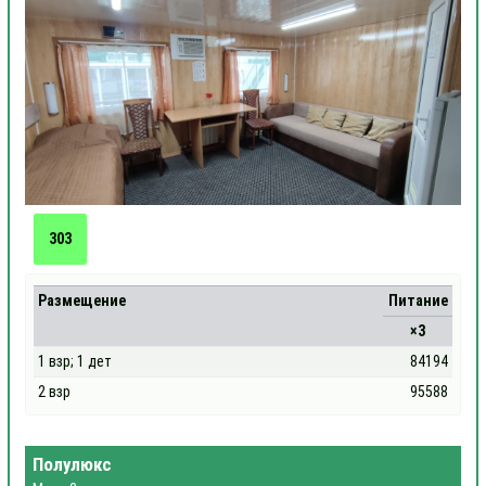
303
Размещение
Питание
×3
1 взр; 1 дет
84194
2 взр
95588
Полулюкс