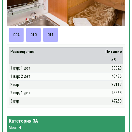
004
010
011
Размещение
Питание
×3
1 взр; 1 дет
33028
1 взр; 2 дет
40486
2 взр
37112
2 взр; 1 дет
43868
3 взр
47250
Категория 3А
Мест 4