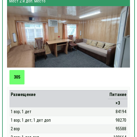
Мест 2 и доп. место
305
Размещение
Питание
×3
1 взр; 1 дет
84194
1 взр; 1 дет; 1 дет доп
98270
2 взр
95588