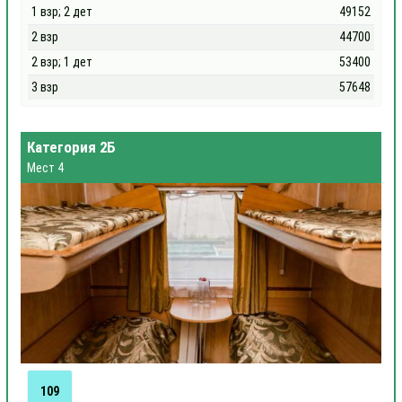
1 взр; 2 дет
49152
2 взр
44700
2 взр; 1 дет
53400
3 взр
57648
Категория 2Б
Мест 4
109