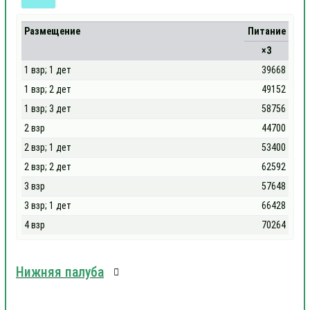
Размещение
Питание
×3
1 взр; 1 дет
39668
1 взр; 2 дет
49152
1 взр; 3 дет
58756
2 взр
44700
2 взр; 1 дет
53400
2 взр; 2 дет
62592
3 взр
57648
3 взр; 1 дет
66428
4 взр
70264
Нижняя палуба