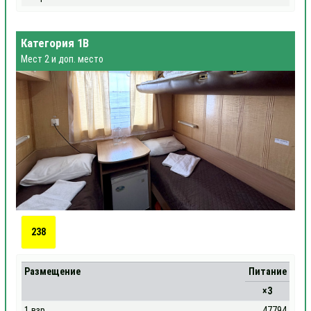
Категория 1В
Мест 2 и доп. место
238
Размещение
Питание
×3
1 взр
47794