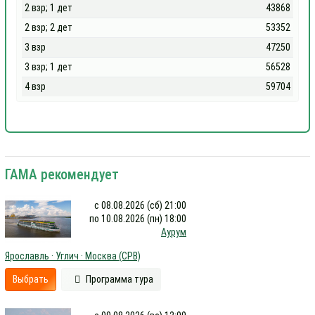
2 взр; 1 дет
43868
2 взр; 2 дет
53352
3 взр
47250
3 взр; 1 дет
56528
4 взр
59704
ГАМА рекомендует
с 08.08.2026 (сб) 21:00
по 10.08.2026 (пн) 18:00
Аурум
Ярославль · Углич · Москва (СРВ)
Выбрать
Программа тура