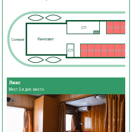
313
311
309
322
320
318
316
314
312
310
3
Люкс
Мест 2 и доп. место