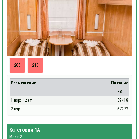
205
210
Размещение
Питание
×3
1 взр; 1 дет
59418
2 взр
67272
Категория 1А
Мест 2