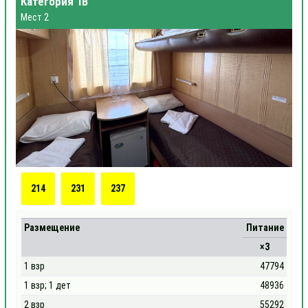
Категория 1В
Мест 2
214
231
237
Размещение
Питание
×3
1 взр
47794
1 взр; 1 дет
48936
2 взр
55292