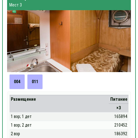
Мест 3
004
011
Размещение
Питание
×3
1 взр; 1 дет
165894
1 взр; 2 дет
210452
2 взр
186392