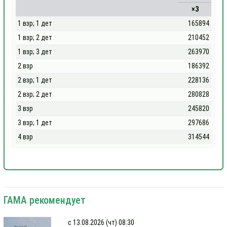
×3
1 взр; 1 дет
165894
1 взр; 2 дет
210452
1 взр; 3 дет
263970
2 взр
186392
2 взр; 1 дет
228136
2 взр; 2 дет
280828
3 взр
245820
3 взр; 1 дет
297686
4 взр
314544
ГАМА рекомендует
с 13.08.2026 (чт) 08:30