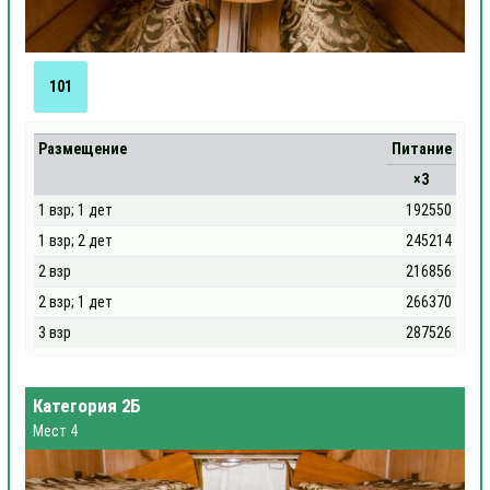
101
Размещение
Питание
×3
1 взр; 1 дет
192550
1 взр; 2 дет
245214
2 взр
216856
2 взр; 1 дет
266370
3 взр
287526
Категория 2Б
Мест 4