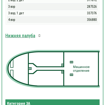
2 взр; 2 дет
317872
3 взр
287526
3 взр; 1 дет
337376
4 взр
356880
Нижняя палуба
Категория 3А