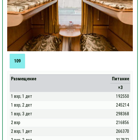
109
Размещение
Питание
×3
1 взр; 1 дет
192550
1 взр; 2 дет
245214
1 взр; 3 дет
298368
2 взр
216856
2 взр; 1 дет
266370