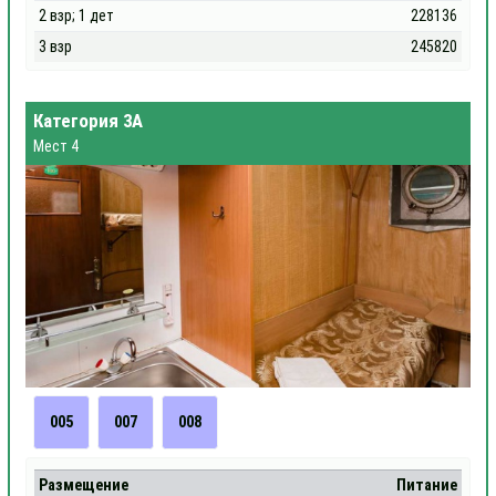
2 взр; 1 дет
228136
3 взр
245820
Категория 3А
Мест 4
005
007
008
Размещение
Питание