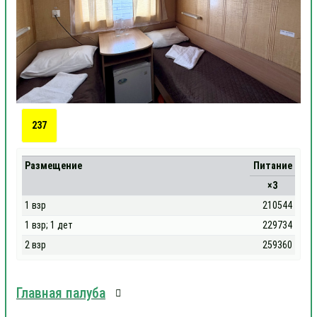
237
Размещение
Питание
×3
1 взр
210544
1 взр; 1 дет
229734
2 взр
259360
Главная палуба