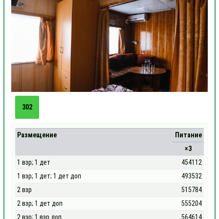
302
Размещение
Питание
×3
1 взр; 1 дет
454112
1 взр; 1 дет; 1 дет доп
493532
2 взр
515784
2 взр; 1 дет доп
555204
2 взр; 1 взр доп
564614