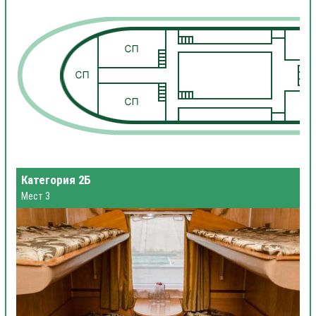
1
1
Категория 2Б
Мест 3