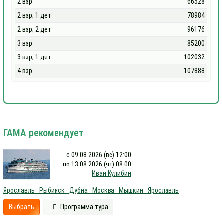
2 взр
66528
2 взр; 1 дет
78984
2 взр; 2 дет
96176
3 взр
85200
3 взр; 1 дет
102032
4 взр
107888
ГАМА рекомендует
с 09.08.2026 (вс) 12:00
по 13.08.2026 (чт) 08:00
Иван Кулибин
Ярославль · Рыбинск · Дубна · Москва · Мышкин · Ярославль
Выбрать
Программа тура