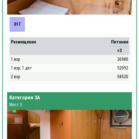
017
Размещение
Питание
×3
1 взр
36980
1 взр; 1 дет
52092
2 взр
58520
Категория 3А
Мест 3