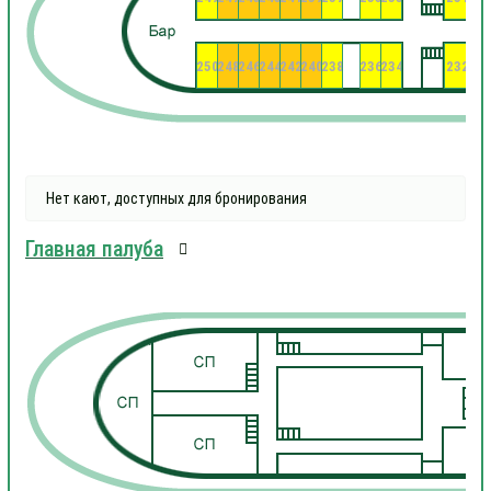
250
248
246
244
242
240
238
236
234
232
23
Нет кают, доступных для бронирования
Главная палуба
1
1