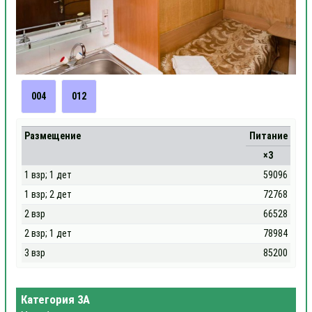
004
012
Размещение
Питание
×3
1 взр; 1 дет
59096
1 взр; 2 дет
72768
2 взр
66528
2 взр; 1 дет
78984
3 взр
85200
Категория 3А