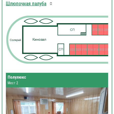
Шлюпочная палуба
313
311
309
322
320
318
316
314
312
310
3
Полулюкс
Мест 2