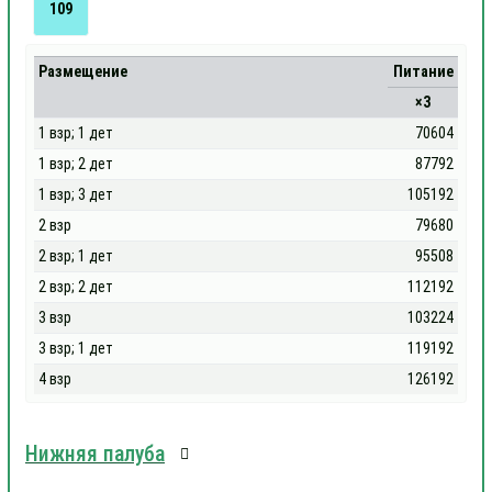
109
Размещение
Питание
×3
1 взр; 1 дет
70604
1 взр; 2 дет
87792
1 взр; 3 дет
105192
2 взр
79680
2 взр; 1 дет
95508
2 взр; 2 дет
112192
3 взр
103224
3 взр; 1 дет
119192
4 взр
126192
Нижняя палуба