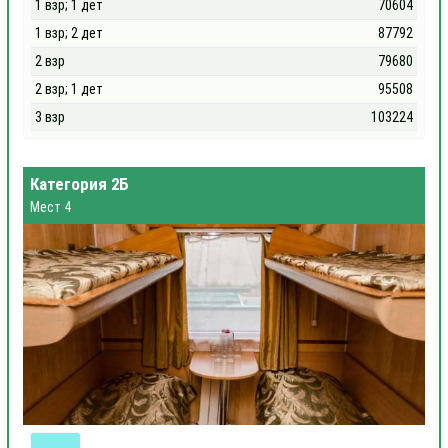
1 взр; 1 дет
70604
1 взр; 2 дет
87792
2 взр
79680
2 взр; 1 дет
95508
3 взр
103224
Категория 2Б
Мест 4