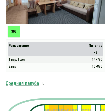
303
Размещение
Питание
×3
1 взр; 1 дет
147780
2 взр
167880
Средняя палуба
249
247
245
243
241
239
237
235
233
231
22