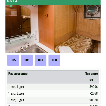
Мест 4
005
006
007
008
Размещение
Питание
×3
1 взр; 1 дет
59096
1 взр; 2 дет
72768
1 взр; 3 дет
90320