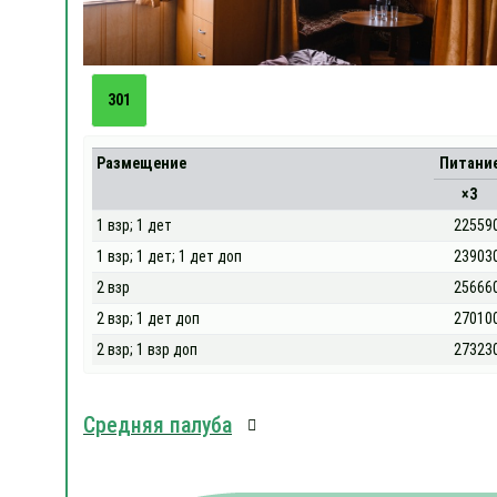
301
Размещение
Питани
×3
1 взр; 1 дет
22559
1 взр; 1 дет; 1 дет доп
23903
2 взр
25666
2 взр; 1 дет доп
27010
2 взр; 1 взр доп
27323
Средняя палуба