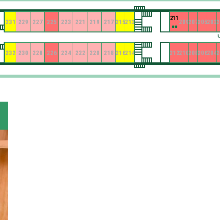
211
231
229
227
225
223
221
219
217
215
213
209
207
205
203
2
232
230
228
226
224
222
220
218
216
214
212
210
208
206
204
2