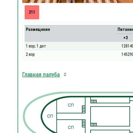
211
Размещение
Питани
×3
1 взр; 1 дет
12814
2 взр
14529
Главная палуба