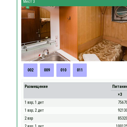
Мест 3
002
009
010
011
Размещение
Питани
×3
1 взр; 1 дет
7567
1 взр; 2 дет
9213
2 взр
8532
2 взр; 1 дет
10012