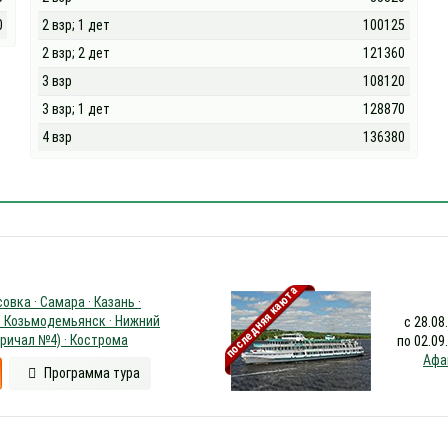
0
2 взр; 1 дет
100125
2 взр; 2 дет
121360
3 взр
108120
3 взр; 1 дет
128870
4 взр
136380
последняя каюта
овка · Самара · Казань ·
· Козьмодемьянск · Нижний
с 28.08
ричал №4) · Кострома
по 02.09
Афа
Программа тура