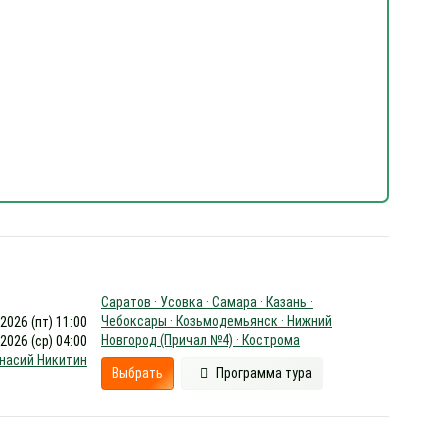
Саратов · Усовка · Самара · Казань ·
Чебоксары · Козьмодемьянск · Нижний
.2026 (пт) 11:00
Новгород (Причал №4) · Кострома
.2026 (ср) 04:00
насий Никитин
Выбрать
Программа тура