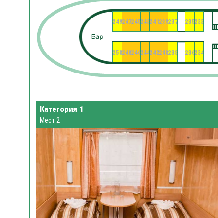
249
247
245
243
241
239
237
235
233
250
248
246
244
242
240
238
236
234
Категория 1
Мест 2