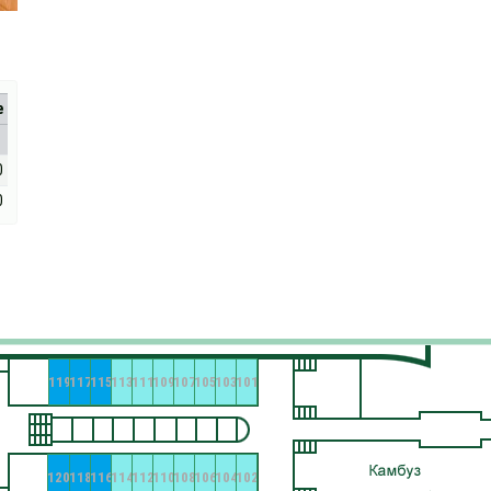
е
0
0
119
117
115
113
111
109
107
105
103
101
120
118
116
114
112
110
108
106
104
102