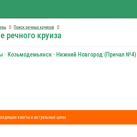
изы
Поиск речных круизов
е речного круиза
ары · Козьмодемьянск · Нижний Новгород (Причал №4)
одходящие каюты и актуальные цены