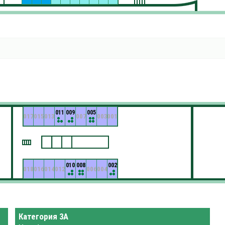
011
009
005
017
015
013
007
003
001
010
008
002
018
016
014
012
006
004
Категория 3А