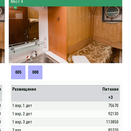
Мест 4
005
008
е
Размещение
Питание
×3
0
1 взр; 1 дет
75670
0
1 взр; 2 дет
92130
0
1 взр; 3 дет
113850
5
2 взр
85320