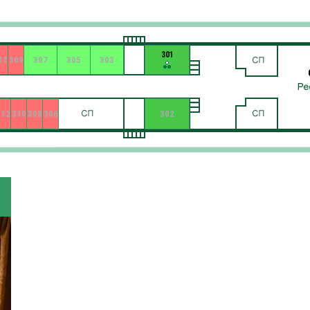
301
11
309
307
305
303
312
310
308
306
302