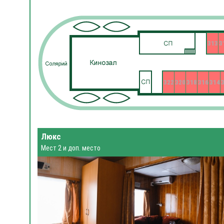
313
3
322
320
318
316
314
Люкс
Мест 2 и доп. место