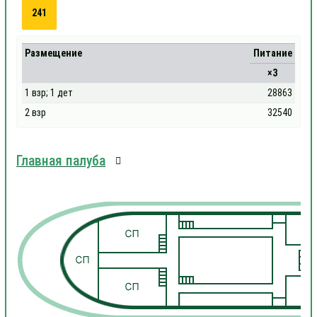
241
Размещение
Питание
×3
1 взр; 1 дет
28863
2 взр
32540
Главная палуба
1
1