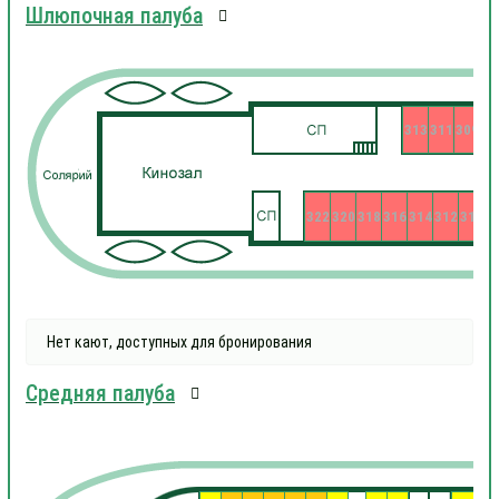
Шлюпочная палуба
313
311
309
322
320
318
316
314
312
310
3
Нет кают, доступных для бронирования
Средняя палуба