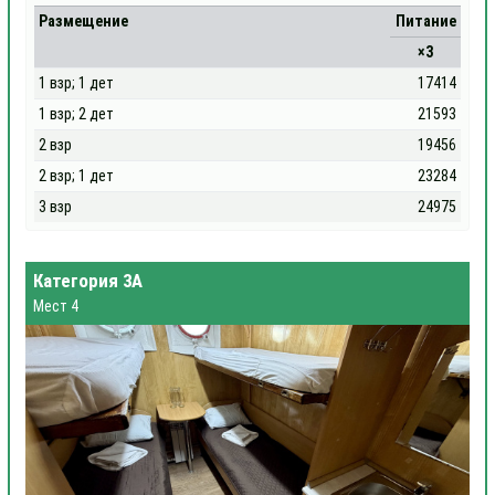
Размещение
Питание
×3
1 взр; 1 дет
17414
1 взр; 2 дет
21593
2 взр
19456
2 взр; 1 дет
23284
3 взр
24975
Категория 3А
Мест 4