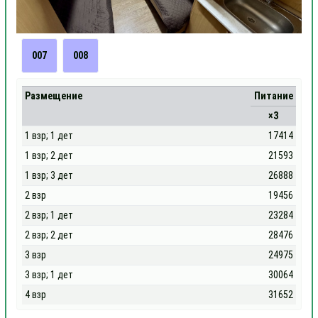
007
008
Размещение
Питание
×3
1 взр; 1 дет
17414
1 взр; 2 дет
21593
1 взр; 3 дет
26888
2 взр
19456
2 взр; 1 дет
23284
2 взр; 2 дет
28476
3 взр
24975
3 взр; 1 дет
30064
4 взр
31652