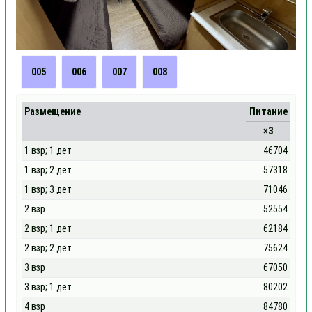
005
006
007
008
Размещение
Питание
×3
1 взр; 1 дет
46704
1 взр; 2 дет
57318
1 взр; 3 дет
71046
2 взр
52554
2 взр; 1 дет
62184
2 взр; 2 дет
75624
3 взр
67050
3 взр; 1 дет
80202
4 взр
84780