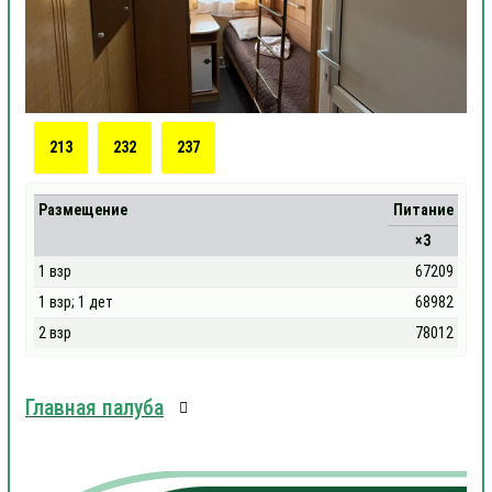
213
232
237
Размещение
Питание
×3
1 взр
67209
1 взр; 1 дет
68982
2 взр
78012
Главная палуба