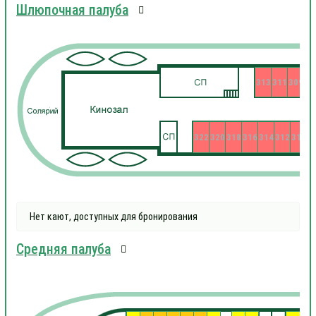
Шлюпочная палуба
313
311
309
322
320
318
316
314
312
310
3
Нет кают, доступных для бронирования
Средняя палуба