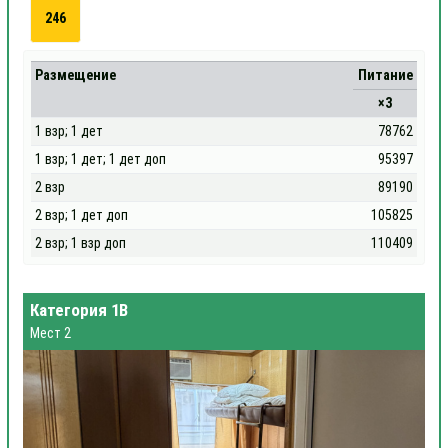
246
Размещение
Питание
×3
1 взр; 1 дет
78762
1 взр; 1 дет; 1 дет доп
95397
2 взр
89190
2 взр; 1 дет доп
105825
2 взр; 1 взр доп
110409
Категория 1В
Мест 2