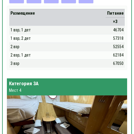
Размещение
Питание
×3
1 взр; 1 дет
46704
1 взр; 2 дет
57318
2 взр
52554
2 взр; 1 дет
62184
3 взр
67050
Категория 3А
Мест 4