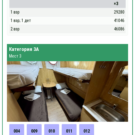
×3
1 взр
29280
1 взр; 1 дет
41046
2 взр
46086
Категория 3А
Мест 3
004
009
010
011
012