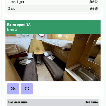
1 взр; 1 дет
50602
2 взр
56860
Категория 3А
Мест 3
004
012
Размещение
Питание