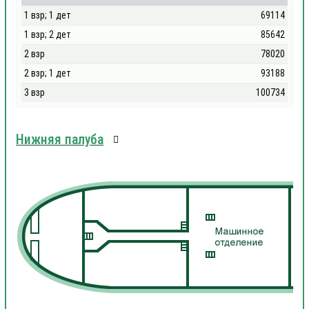
1 взр; 1 дет
69114
1 взр; 2 дет
85642
2 взр
78020
2 взр; 1 дет
93188
3 взр
100734
Нижняя палуба