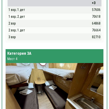
×3
1 взр; 1 дет
57606
1 взр; 2 дет
70618
2 взр
64868
2 взр; 1 дет
76664
3 взр
82710
Категория 3А
Мест 4