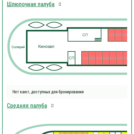
Шлюпочная палуба
313
311
309
322
320
318
316
314
312
310
3
Нет кают, доступных для бронирования
Средняя палуба