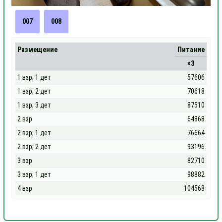
007
008
Размещение
Питание
×3
1 взр; 1 дет
57606
1 взр; 2 дет
70618
1 взр; 3 дет
87510
2 взр
64868
2 взр; 1 дет
76664
2 взр; 2 дет
93196
3 взр
82710
3 взр; 1 дет
98882
4 взр
104568