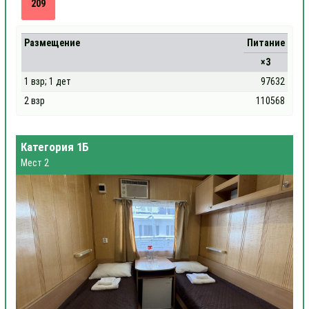
209
Размещение
Питание
×3
1 взр; 1 дет
97632
2 взр
110568
Категория 1Б
Мест 2