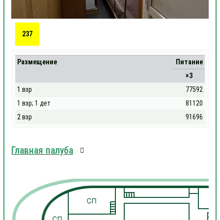
237
Размещение
Питание
×3
1 взр
77592
1 взр; 1 дет
81120
2 взр
91696
Главная палуба
1