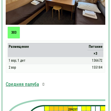
303
Размещение
Питание
×3
1 взр; 1 дет
136672
2 взр
155184
Средняя палуба
239
237