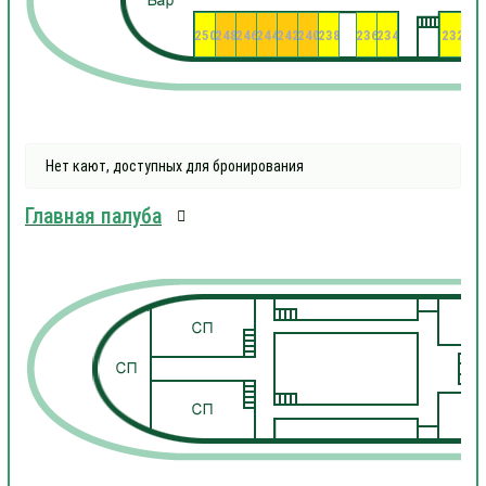
250
248
246
244
242
240
238
236
234
232
23
Нет кают, доступных для бронирования
Главная палуба
1
1