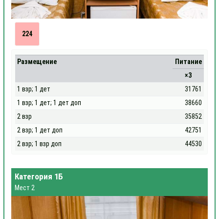
224
Размещение
Питание
×3
1 взр; 1 дет
31761
1 взр; 1 дет; 1 дет доп
38660
2 взр
35852
2 взр; 1 дет доп
42751
2 взр; 1 взр доп
44530
Категория 1Б
Мест 2