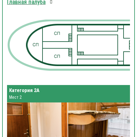
Главная палуба
1
1
Категория 2А
Мест 2