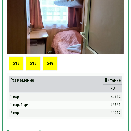
213
216
249
Размещение
Питание
×3
1 взр
25812
1 взр; 1 дет
26651
2 взр
30012