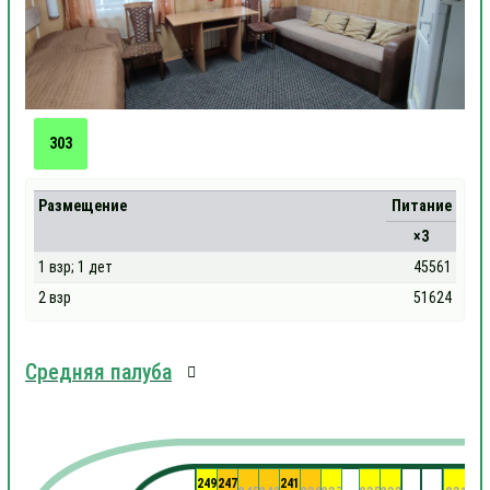
303
Размещение
Питание
×3
1 взр; 1 дет
45561
2 взр
51624
Средняя палуба
249
247
241