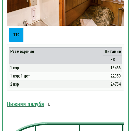
119
Размещение
Питание
×3
1 взр
16466
1 взр; 1 дет
22050
2 взр
24754
Нижняя палуба