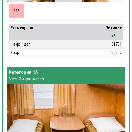
228
Размещение
Питание
×3
1 взр; 1 дет
31761
2 взр
35852
Категория 1А
Мест 2 и доп. место