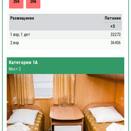
204
206
Размещение
Питание
×3
1 взр; 1 дет
32272
2 взр
36436
Категория 1А
Мест 2