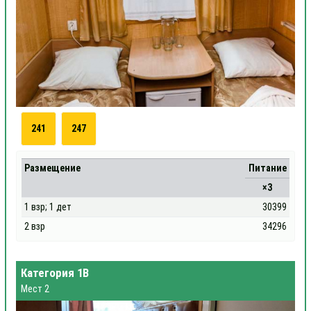
241
247
Размещение
Питание
×3
1 взр; 1 дет
30399
2 взр
34296
Категория 1В
Мест 2