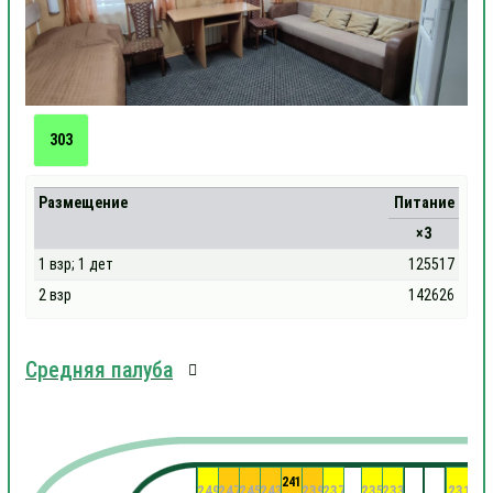
303
Размещение
Питание
×3
1 взр; 1 дет
125517
2 взр
142626
Средняя палуба
241
249
247
245
243
239
237
235
233
231
22