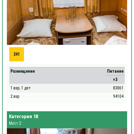
241
Размещение
Питание
×3
1 взр; 1 дет
83061
2 взр
94104
Категория 1В
Мест 2