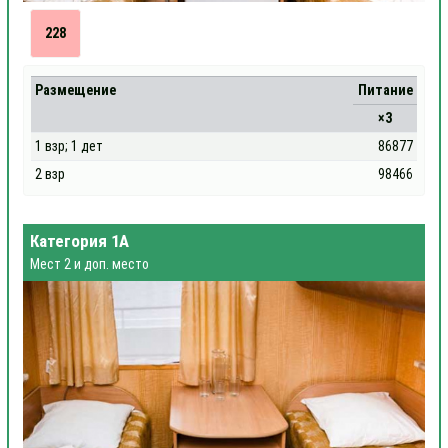
228
Размещение
Питание
×3
1 взр; 1 дет
86877
2 взр
98466
Категория 1А
Мест 2 и доп. место