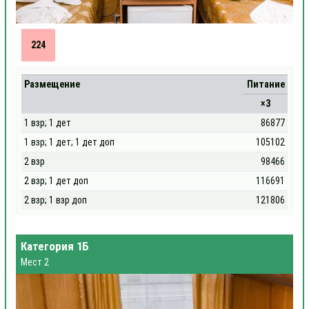
224
Размещение
Питание
×3
1 взр; 1 дет
86877
1 взр; 1 дет; 1 дет доп
105102
2 взр
98466
2 взр; 1 дет доп
116691
2 взр; 1 взр доп
121806
Категория 1Б
Мест 2