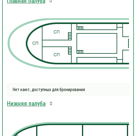
Главная палуба
1
1
Нет кают, доступных для бронирования
Нижняя палуба