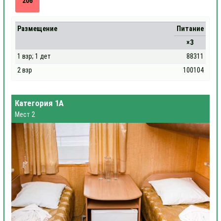
206
Размещение
Питание
×3
1 взр; 1 дет
88311
2 взр
100104
Категория 1А
Мест 2