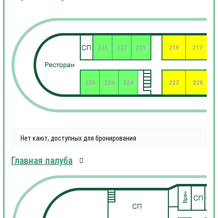
225
223
221
219
217
228
226
224
222
220
Нет кают, доступных для бронирования
Главная палуба