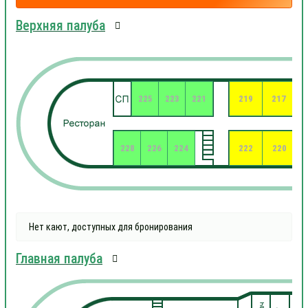
Верхняя палуба
225
223
221
219
217
228
226
224
222
220
Нет кают, доступных для бронирования
Главная палуба