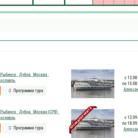
 Рыбинск · Дубна · Москва ·
с 12.08
рославль
по 15.08
Алекса
Программа тура
последняя каюта
 Рыбинск · Дубна · Москва (СРВ) ·
с 12.09
рославль
по 18.09
Программа тура
Алекса