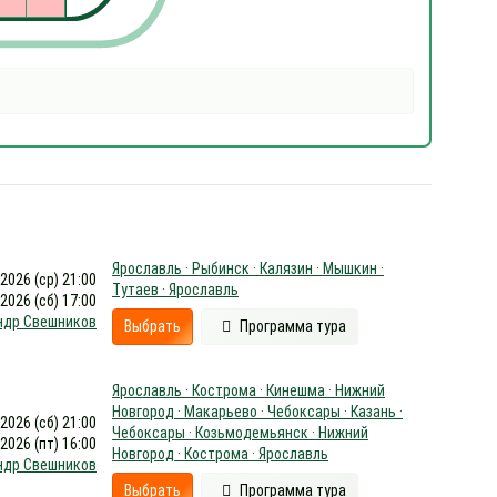
Ярославль · Рыбинск · Калязин · Мышкин ·
.2026 (ср) 21:00
Тутаев · Ярославль
.2026 (сб) 17:00
ндр Свешников
Выбрать
Программа тура
Ярославль · Кострома · Кинешма · Нижний
Новгород · Макарьево · Чебоксары · Казань ·
.2026 (сб) 21:00
Чебоксары · Козьмодемьянск · Нижний
.2026 (пт) 16:00
Новгород · Кострома · Ярославль
ндр Свешников
Выбрать
Программа тура