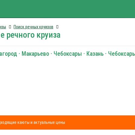
изы
Поиск речных круизов
е речного круиза
вгород · Макарьево · Чебоксары · Казань · Чебоксар
одходящие каюты и актуальные цены