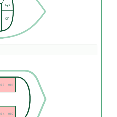
003
001
004
002