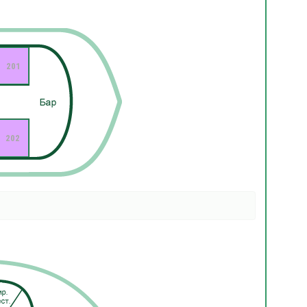
201
202