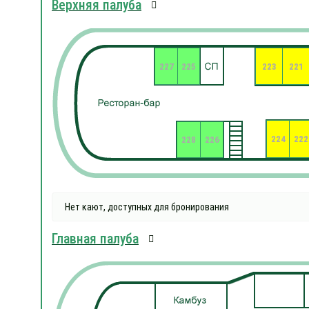
Верхняя палуба
227
225
223
221
224
222
228
226
Нет кают, доступных для бронирования
Главная палуба