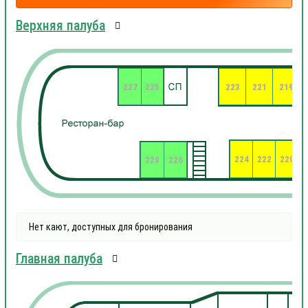
Верхняя палуба
227
225
223
221
219
224
222
220
2
228
226
Нет кают, доступных для бронирования
Главная палуба