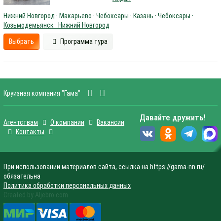
Нижний Новгород · Макарьево · Чебоксары · Казань · Чебоксары ·
Козьмодемьянск · Нижний Новгород
Выбрать
Программа тура
Круизная компания "Гама"
Давайте дружить!
Агентствам
О компании
Вакансии
Контакты
При использовании материалов сайта, ссылка на https://gama-nn.ru/
обязательна
Политика обработки персональных данных
Created by Aljebro.com