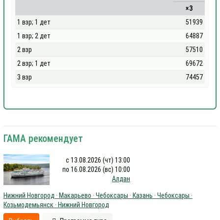
×3
1 взр; 1 дет
51939
1 взр; 2 дет
64887
2 взр
57510
2 взр; 1 дет
69672
3 взр
74457
ГАМА рекомендует
с 13.08.2026 (чт) 13:00
по 16.08.2026 (вс) 10:00
Алдан
Нижний Новгород · Макарьево · Чебоксары · Казань · Чебоксары ·
Козьмодемьянск · Нижний Новгород