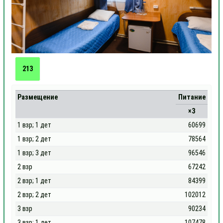
213
Размещение
Питание
×3
1 взр; 1 дет
60699
1 взр; 2 дет
78564
1 взр; 3 дет
96546
2 взр
67242
2 взр; 1 дет
84399
2 взр; 2 дет
102012
3 взр
90234
3 взр; 1 дет
107478