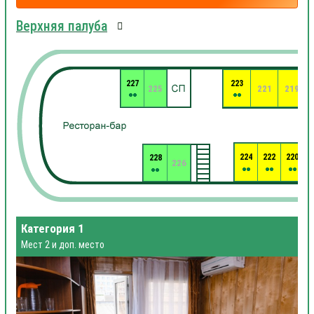
Верхняя палуба
227
223
225
221
219
224
222
220
228
2
226
Категория 1
Мест 2 и доп. место