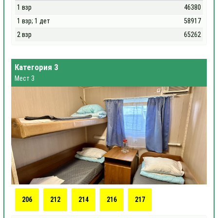
1 взр
46380
1 взр; 1 дет
58917
2 взр
65262
Категория 3
Мест 3
206
212
214
216
217