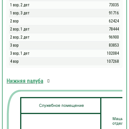
1 взр; 2 дет
73035
1 взр; 3 дет
91716
2 взр
62424
2 взр; 1 дет
78444
2 взр; 2 дет
96900
3 взр
83853
3 взр; 1 дет
102084
4 взр
107268
Нижняя палуба