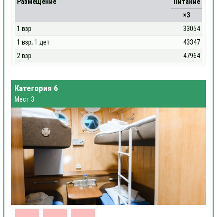
Размещение
Питание
×3
1 взр
33054
1 взр; 1 дет
43347
2 взр
47964
Категория 6
Мест 3