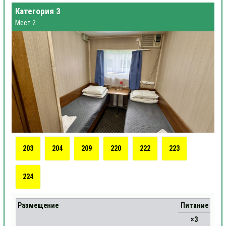
Категория 3
Мест 2
203
204
209
220
222
223
224
Размещение
Питание
×3