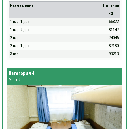
Размещение
Питание
×3
1 взр; 1 дет
66822
1 взр; 2 дет
81147
2 взр
74046
2 взр; 1 дет
87180
3 взр
93213
Категория 4
Мест 2