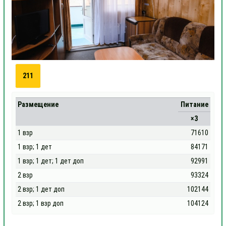
211
Размещение
Питание
×3
1 взр
71610
1 взр; 1 дет
84171
1 взр; 1 дет; 1 дет доп
92991
2 взр
93324
2 взр; 1 дет доп
102144
2 взр; 1 взр доп
104124