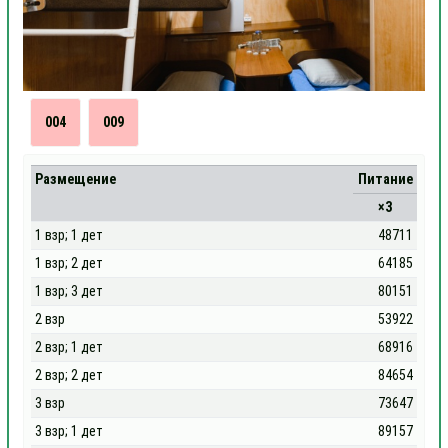
004
009
Размещение
Питание
×3
1 взр; 1 дет
48711
1 взр; 2 дет
64185
1 взр; 3 дет
80151
2 взр
53922
2 взр; 1 дет
68916
2 взр; 2 дет
84654
3 взр
73647
3 взр; 1 дет
89157