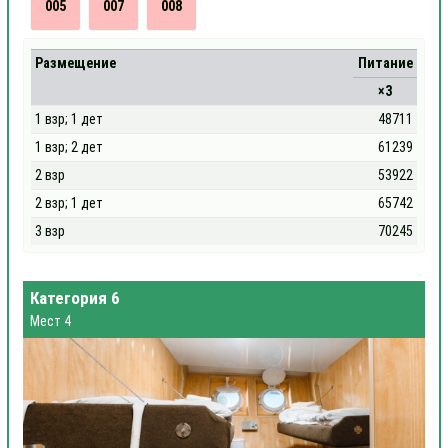
005
007
008
Размещение
Питание
×3
1 взр; 1 дет
48711
1 взр; 2 дет
61239
2 взр
53922
2 взр; 1 дет
65742
3 взр
70245
Категория 6
Мест 4