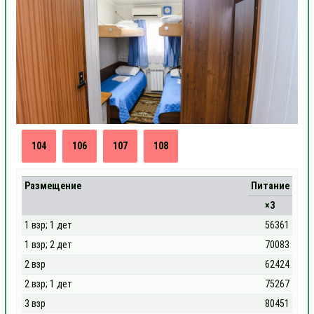
104
106
107
108
Размещение
Питание
×3
1 взр; 1 дет
56361
1 взр; 2 дет
70083
2 взр
62424
2 взр; 1 дет
75267
3 взр
80451