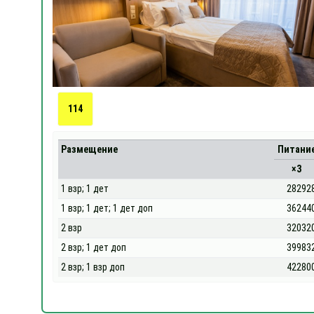
114
Размещение
Питани
×3
1 взр; 1 дет
28292
1 взр; 1 дет; 1 дет доп
36244
2 взр
32032
2 взр; 1 дет доп
39983
2 взр; 1 взр доп
42280