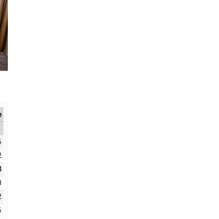
е
6
2
4
0
2
6