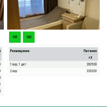
101
102
е
Размещение
Питание
×3
8
1 взр; 1 дет
282928
0
2 взр
320320
0
2
0