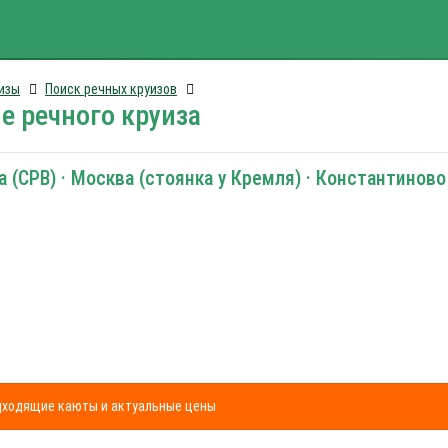
изы
Поиск речных круизов
е речного круиза
 (СРВ) · Москва (стоянка у Кремля) · Константиново
одходящие каюты и актуальные цены