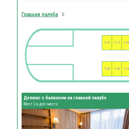
Главная палуба
119
117
11
120
118
11
Делюкс с балконом на главной палубе
Мест 2 и доп. место