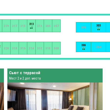
1
313
303
319
317
315
311
309
307
305
306
2
304
320
318
316
314
312
310
308
Сьют с террасой
Мест 2 и 2 доп. места