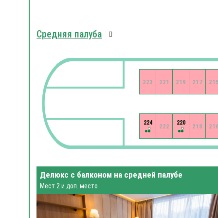
Средняя палуба
223
221
219
217
21
224
220
222
218
21
Делюкс с балконом на средней палубе
Мест 2 и доп. место