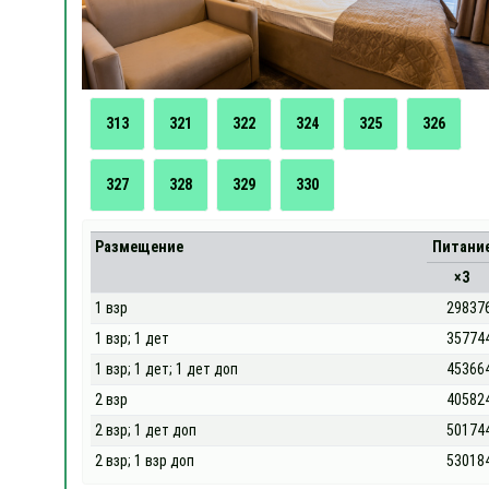
313
321
322
324
325
326
327
328
329
330
Размещение
Питани
×3
1 взр
29837
1 взр; 1 дет
35774
1 взр; 1 дет; 1 дет доп
45366
2 взр
40582
2 взр; 1 дет доп
50174
2 взр; 1 взр доп
53018