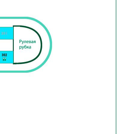
301
302