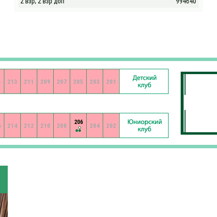
2 взр; 2 взр доп
994640
5
213
211
209
207
205
203
201
206
6
214
212
210
208
204
202