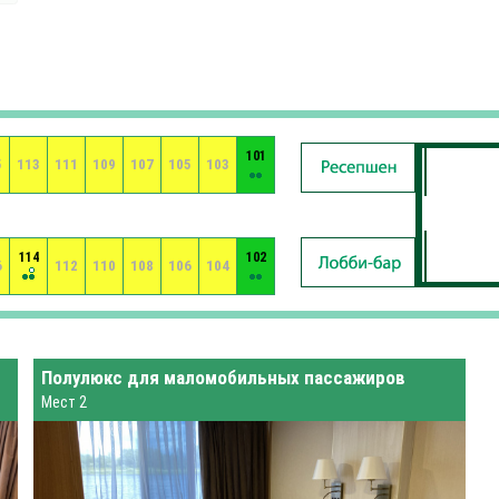
101
5
113
111
109
107
105
103
114
102
6
112
110
108
106
104
Полулюкс для маломобильных пассажиров
Мест 2