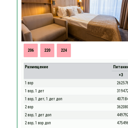
206
220
224
Размещение
Питани
×3
1 взр
26257
1 взр; 1 дет
31947
1 взр; 1 дет; 1 дет доп
40718
2 взр
36208
2 взр; 1 дет доп
44979
2 взр; 1 взр доп
47549