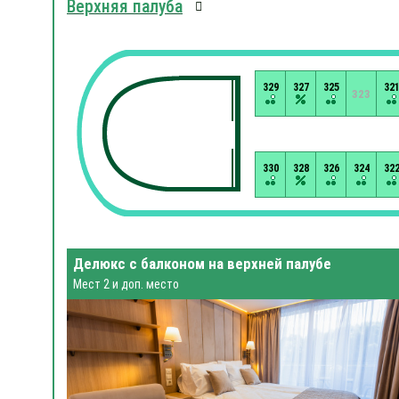
Верхняя палуба
329
327
325
32
323
330
328
326
324
32
Делюкс с балконом на верхней палубе
Мест 2 и доп. место