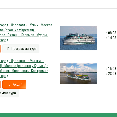
ород · Ярославль · Углич · Москва
ва (стоянка у Кремля) ·
с 08.08
во · Рязань · Касимов · Муром ·
по 14.08
город
Программа тура
ород · Ярославль · Мышкин ·
) · Москва (стоянка у Кремля) ·
с 15.08
ыбинск · Ярославль · Кострома ·
по 23.08
город
Акция
амма тура