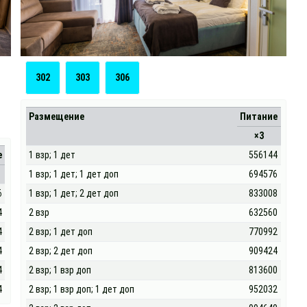
302
303
306
Размещение
Питание
×3
е
1 взр; 1 дет
556144
1 взр; 1 дет; 1 дет доп
694576
6
1 взр; 1 дет; 2 дет доп
833008
4
2 взр
632560
4
2 взр; 1 дет доп
770992
4
2 взр; 2 дет доп
909424
4
2 взр; 1 взр доп
813600
4
2 взр; 1 взр доп; 1 дет доп
952032