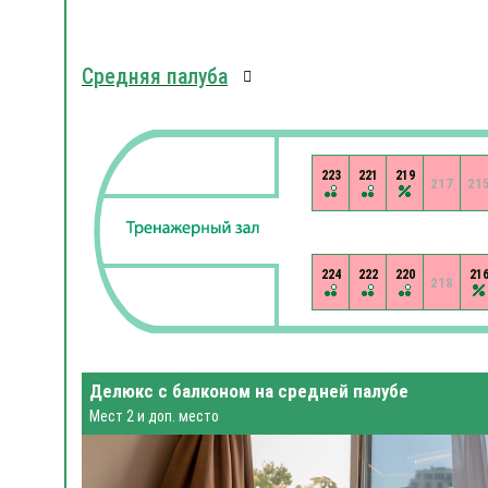
Средняя палуба
223
221
219
217
21
224
222
220
21
218
Делюкс с балконом на средней палубе
Мест 2 и доп. место