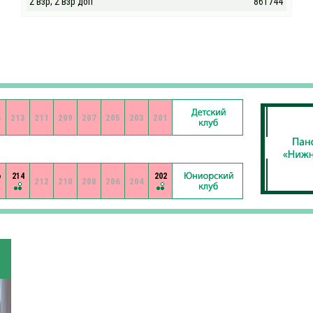
2 взр; 2 взр доп
861744
5
213
211
209
207
205
203
201
6
214
202
212
210
208
206
204