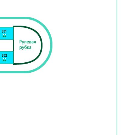
301
302