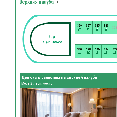
Верхняя палуба
329
327
325
323
32
330
328
326
324
32
Делюкс с балконом на верхней палубе
Мест 2 и доп. место