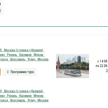
4
8
) · Москва (стоянка у Кремля) ·
во · Рязань · Касимов · Муром ·
ород · Ярославль · Углич · Москва
с 14.08
по 22.08
З
Программа тура
) · Москва (стоянка у Кремля) ·
во · Рязань · Касимов · Муром ·
ород · Ярославль · Углич · Москва