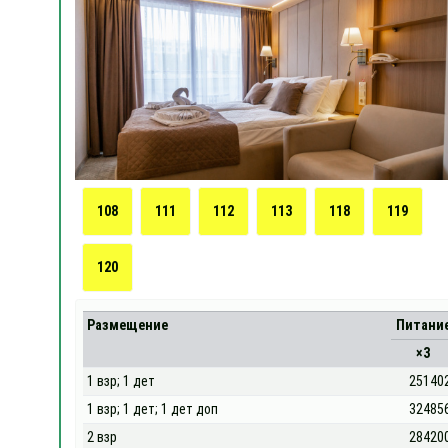
108
111
112
113
118
119
120
Размещение
Питани
×3
1 взр; 1 дет
25140
1 взр; 1 дет; 1 дет доп
32485
2 взр
28420