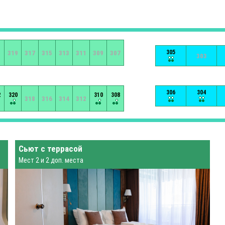
305
1
319
317
315
313
311
309
307
303
306
304
2
320
310
308
318
316
314
312
Сьют с террасой
Мест 2 и 2 доп. места