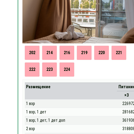
202
214
216
219
220
221
222
223
224
Размещение
Питани
×3
1 взр
22697
1 взр; 1 дет
28168
1 взр; 1 дет; 1 дет доп
36193
2 взр
31880