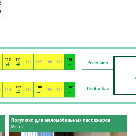
2
0
113
111
101
5
109
107
105
103
112
108
102
6
114
110
106
104
Полулюкс для маломобильных пассажиров
Мест 2