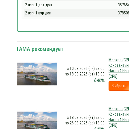
2 взр; 1 дет доп
35765
2 взр; 1 взр доп
37850
ГАМА рекомендует
Москва (СРВ
Константино
с 10.08.2026 (пн) 23:00
Нижний Новг
по 18.08.2026 (вт) 18:00
(СРВ)
Аурум
Выбрать
Москва (СРВ
Константино
с 18.08.2026 (вт) 23:00
Нижний Новг
по 26.08.2026 (ср) 18:00
(СРВ)
Аурум