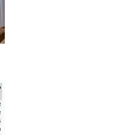
е
2
2
6
8