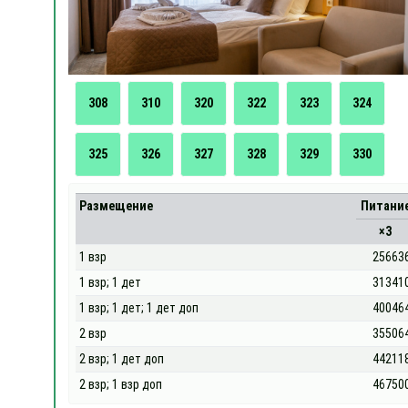
308
310
320
322
323
324
325
326
327
328
329
330
Размещение
Питани
×3
1 взр
25663
1 взр; 1 дет
31341
1 взр; 1 дет; 1 дет доп
40046
2 взр
35506
2 взр; 1 дет доп
44211
2 взр; 1 взр доп
46750