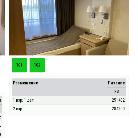
101
102
Размещение
Питание
×3
е
1 взр; 1 дет
251402
2 взр
284200
2
6
0