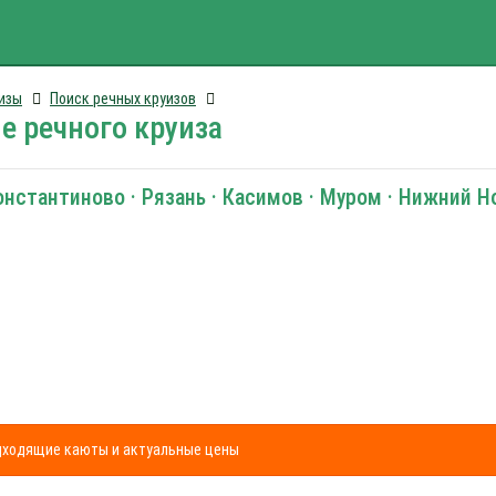
изы
Поиск речных круизов
е речного круиза
Константиново · Рязань · Касимов · Муром · Нижний 
одходящие каюты и актуальные цены