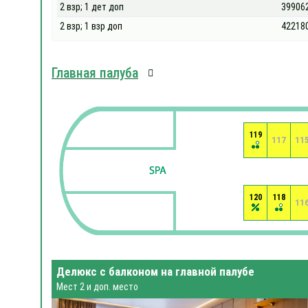
2 взр; 1 дет доп
39906
2 взр; 1 взр доп
42218
Главная палуба
119
117
11
120
118
11
Делюкс с балконом на главной палубе
Мест 2 и доп. место