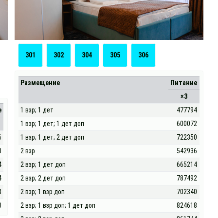
301
302
304
305
306
Размещение
Питание
×3
е
1 взр; 1 дет
477794
1 взр; 1 дет; 1 дет доп
600072
6
1 взр; 1 дет; 2 дет доп
722350
0
2 взр
542936
4
2 взр; 1 дет доп
665214
4
2 взр; 2 дет доп
787492
8
2 взр; 1 взр доп
702340
0
2 взр; 1 взр доп; 1 дет доп
824618