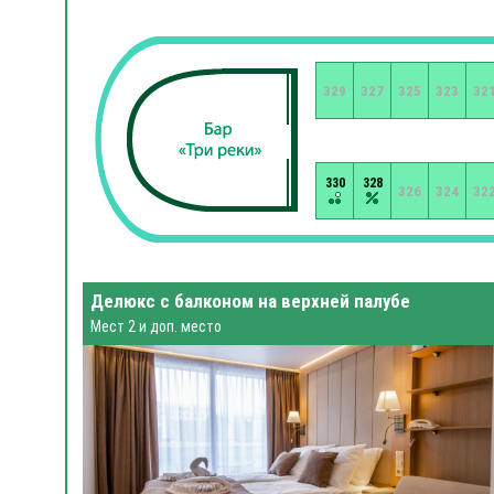
329
327
325
323
32
330
328
326
324
32
Делюкс с балконом на верхней палубе
Мест 2 и доп. место