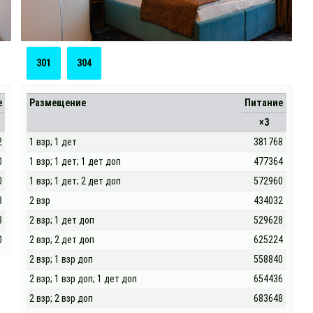
301
304
е
Размещение
Питание
×3
2
1 взр; 1 дет
381768
0
1 взр; 1 дет; 1 дет доп
477364
0
1 взр; 1 дет; 2 дет доп
572960
8
2 взр
434032
8
2 взр; 1 дет доп
529628
0
2 взр; 2 дет доп
625224
2 взр; 1 взр доп
558840
2 взр; 1 взр доп; 1 дет доп
654436
2 взр; 2 взр доп
683648