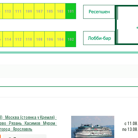
5
113
111
109
107
105
103
101
6
114
112
110
108
106
104
102
) · Москва (стоянка у Кремля) ·
во · Рязань · Касимов · Муром ·
с 11.08
город · Ярославль
по 13.08