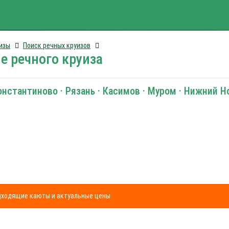
изы
Поиск речных круизов
е речного круиза
Константиново · Рязань · Касимов · Муром · Нижний 
одходящие каюты и актуальные цены