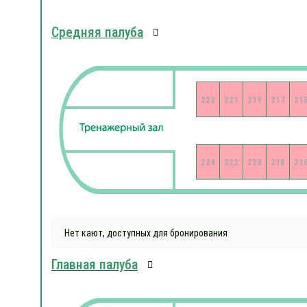
Средняя палуба
223
221
219
217
21
224
222
220
218
21
Нет кают, доступных для бронирования
Главная палуба