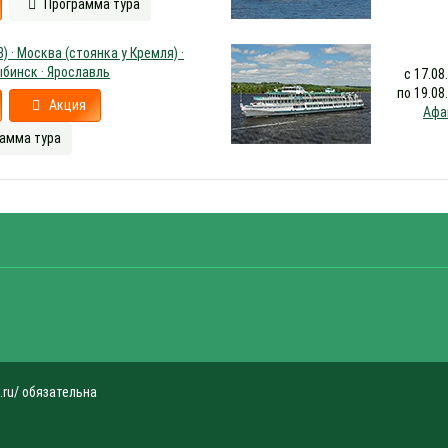
Программа тура
) · Москва (стоянка у Кремля) ·
ыбинск · Ярославль
с 17.08
по 19.08
Акция
Афа
амма тура
.ru/ обязательна