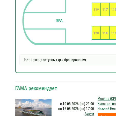
119
117
11
120
118
11
Нет кают, доступных для бронирования
ГАМА рекомендует
Москва (СРВ
Константино
с 10.08.2026 (пн) 23:00
Нижний Нов
по 16.08.2026 (вс) 17:00
Аурум