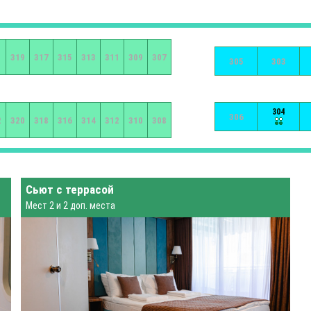
1
319
317
315
313
311
309
307
305
303
304
306
2
320
318
316
314
312
310
308
Сьют с террасой
Мест 2 и 2 доп. места