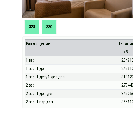
328
330
Размещение
Питани
×3
1 взр
20481
1 взр; 1 дет
24651
1 взр; 1 дет; 1 дет доп
31312
2 взр
27944
2 взр; 1 дет доп
34605
2 взр; 1 взр доп
36561