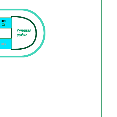
301
302